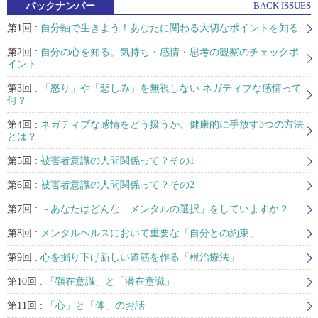
バックナンバー
BACK ISSUES
第1回 :
自分軸で生きよう！あなたに関わる大切なポイントを知る
第2回 :
自分の心を知る。気持ち・感情・思考の観察のチェックポ
イント
第3回 :
「怒り」や「悲しみ」を無視しない ネガティブな感情って
何？
第4回 :
ネガティブな感情をどう扱うか。健康的に手放す3つの方法
とは？
第5回 :
被害者意識の人間関係って？その1
第6回 :
被害者意識の人間関係って？その2
第7回 :
～あなたはどんな「メンタルの選択」をしていますか？
第8回 :
メンタルヘルスにおいて重要な「自分との約束」
第9回 :
心を掘り下げ新しい道筋を作る「根治療法」
第10回 :
「顕在意識」と「潜在意識」
第11回 :
「心」と「体」のお話