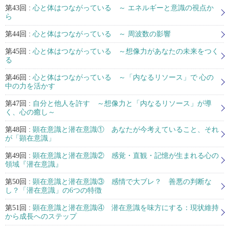
第43回 :
心と体はつながっている ～ エネルギーと意識の視点か
ら
第44回 :
心と体はつながっている ～ 周波数の影響
第45回 :
心と体はつながっている ～想像力があなたの未来をつく
る
第46回 :
心と体はつながっている ～「内なるリソース」で 心の
中の力を活かす
第47回 :
自分と他人を許す ～想像力と「内なるリソース」が導
く、心の癒し～
第48回 :
顕在意識と潜在意識① あなたが今考えていること、それ
が「顕在意識」
第49回 :
顕在意識と潜在意識② 感覚・直観・記憶が生まれる心の
領域『潜在意識』
第50回 :
顕在意識と潜在意識③ 感情で大ブレ？ 善悪の判断な
し？「潜在意識」の6つの特徴
第51回 :
顕在意識と潜在意識④ 潜在意識を味方にする：現状維持
から成長へのステップ