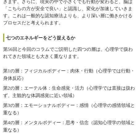
きます。さらに、現実の中で小さくでも行動が変わると、脳は
「こちらの方が安全で良い」と認識し、変化が加速していきま
す。これは一般的な認知療法よりも、より深い層に働きかける
プロセスだと考えられます。
七つのエネルギーをどう捉えるか
第56回と今回のコラムでご説明した四つの層は、心理学で扱わ
れてきた領域とも大きく重なります。
第1の層：フィジカルボディー：肉体・行動（心理学では行動・
身体反応）
第2の層：エーテル体：生命感覚・活力（心理学では直接は扱わ
ず、主観的な体調感覚に近い領域）
第3の層：エモーショナルボディー：感情（心理学の感情領域と
重なる）
第4の層：メンタルボディー：思考・信念（認知心理学の領域と
重なる）