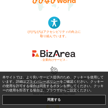
びびなびはアクセシビリティの向上に
取り組んでいます。
- 企業向けサービス -
本サイトでは、より良いサービス提供のため、クッキーを使用して
お問い合わせ
はじめてガイド
よくある質問
います。詳細は
プライバシーポリシー
をご確認ください。クッキー
利用規約
商標・著作権
プライバシーポリシー
の使用を許可する場合は同意するボタンを押してください。クッキ
ーの使用を拒否する場合は、ブラウザからご設定ください。
Copyright © 1999-2026 Vivid Navigation, Inc. All Rights Reserved.
Server US (43) @ Los Angeles Data Center