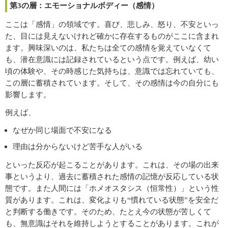
第3の層：エモーショナルボディー（感情）
ここは「感情」の領域です。喜び、悲しみ、怒り、不安といっ
た、目には見えないけれど確かに存在するものがここに含まれ
ます。興味深いのは、私たちは全ての感情を覚えていなくて
も、潜在意識には記録されているという点です。例えば、幼い
頃の体験や、その時感じた気持ちは、意識では忘れていても、
この層に蓄積されています。そして、その感情は今の自分にも
影響します。
例えば、
なぜか同じ場面で不安になる
理由は分からないけど苦手な人がいる
といった反応が起こることがあります。これは、その場の出来
事というより、過去に蓄積された感情の記憶が反応している状
態です。また人間には「ホメオスタシス（恒常性）」という性
質があります。これは、変化よりも“慣れている状態”を安全だ
と判断する働きです。そのため、たとえ今の状態が苦しくて
も、無意識はそれを維持しようとすることがあります。これが