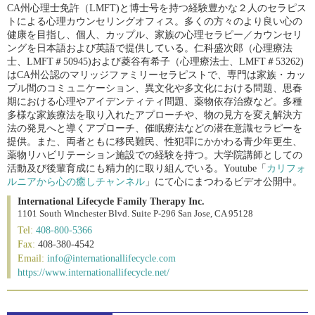
CA州心理士免許（LMFT)と博士号を持つ経験豊かな２人のセラピス
トによる心理カウンセリングオフィス。多くの方々のより良い心の
健康を目指し、個人、カップル、家族の心理セラピー／カウンセリ
ングを日本語および英語で提供している。仁科盛次郎（心理療法
士、LMFT＃50945)および菱谷有希子（心理療法士、LMFT＃53262)
はCA州公認のマリッジファミリーセラピストで、専門は家族・カッ
プル間のコミュニケーション、異文化や多文化における問題、思春
期における心理やアイデンティティ問題、薬物依存治療など。多種
多様な家族療法を取り入れたアプローチや、物の見方を変え解決方
法の発見へと導くアプローチ、催眠療法などの潜在意識セラピーを
提供。また、両者ともに移民難民、性犯罪にかかわる青少年更生、
薬物リハビリテーション施設での経験を持つ。大学院講師としての
活動及び後輩育成にも精力的に取り組んでいる。Youtube「
カリフォ
ルニアから心の癒しチャンネル
」にて心にまつわるビデオ公開中。
International Lifecycle Family Therapy Inc.
1101 South Winchester Blvd. Suite P-296 San Jose, CA 95128
Tel:
408-800-5366
Fax:
408-380-4542
Email:
info@internationallifecycle.com
https://www.internationallifecycle.net/