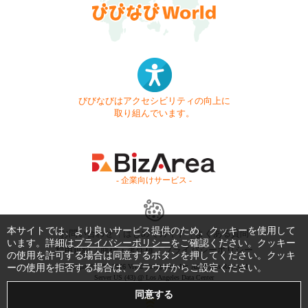
びびなびはアクセシビリティの向上に
取り組んでいます。
- 企業向けサービス -
本サイトでは、より良いサービス提供のため、クッキーを使用して
お問い合わせ
はじめてガイド
よくある質問
います。詳細は
プライバシーポリシー
をご確認ください。クッキー
利用規約
商標・著作権
プライバシーポリシー
の使用を許可する場合は同意するボタンを押してください。クッキ
ーの使用を拒否する場合は、ブラウザからご設定ください。
Copyright © 1999-2026 Vivid Navigation, Inc. All Rights Reserved.
Server US (43) @ Los Angeles Data Center