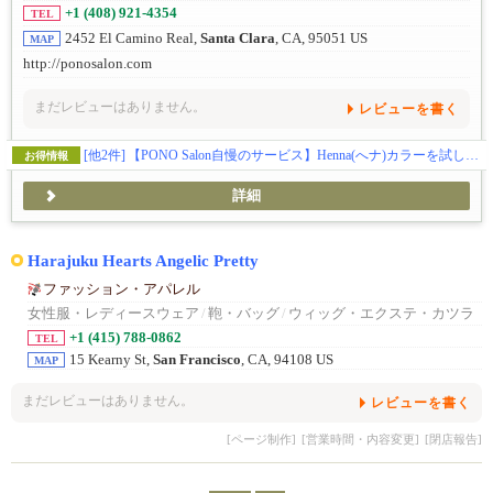
+1 (408) 921-4354
TEL
2452 El Camino Real,
Santa Clara
, CA, 95051 US
MAP
http://ponosalon.com
まだレビューはありません。
レビューを書く
[他2件]
【PONO Salon自慢のサービス】Henna(へナ)カラーを試してみませんか？？
お得情報
詳細
Harajuku Hearts Angelic Pretty
ファッション・アパレル
女性服・レディースウェア
/
鞄・バッグ
/
ウィッグ・エクステ・カツラ
+1 (415) 788-0862
TEL
15 Kearny St,
San Francisco
, CA, 94108 US
MAP
まだレビューはありません。
レビューを書く
[ページ制作]
[営業時間・内容変更]
[閉店報告]