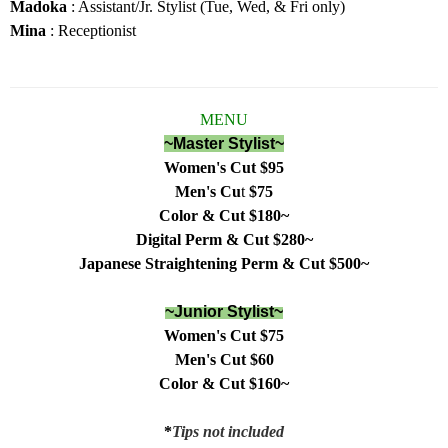
Madoka
: Assistant/Jr. Stylist (Tue, Wed, & Fri only)
Mina
: Receptionist
MENU
~Master Stylist~
Women's Cut $95
Men's Cu
t
$75
Color & Cut $180~
Digital Perm & Cut $280~
Japanese Straightening Perm & Cut $500~
~Junior Stylist~
Women's Cut $75
Men's Cut
$60
Color & Cut $160~
*
Tips not included