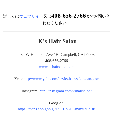
408-656-2766
詳しくは
ウェブサイト
又は
までお問い合
わせください。
K's Hair Salon
484 W Hamilton Ave #B, Campbell, CA 95008
408-656-2766
www.kshairsalon.com
Yelp:
http://www.yelp.com/biz/ks-hair-salon-san-jose
Instagram:
http://instagram.com/kshairsalon/
Google :
https://maps.app.goo.gl/L9LBp5LAhyhxREcB8