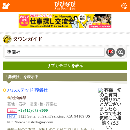
San Francisco
タウンガイド
サブカテゴリを表示
「葬儀社」を表示中
ハルステッド 葬儀社
冠婚葬祭
墓地・石碑・霊園
/
棺
/
葬儀社
+1 (415) 673-3000
TEL
1123 Sutter St,
San Francisco
, CA, 94109 US
MAP
http://www.halstedngray.com
葬儀一切のご質問、お困りのことがございましたら、い