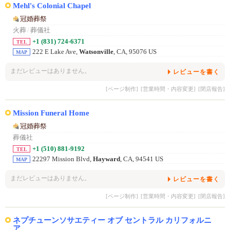
Mehl's Colonial Chapel
冠婚葬祭
火葬
/
葬儀社
+1 (831) 724-6371
TEL
222 E Lake Ave,
Watsonville
, CA, 95076 US
MAP
まだレビューはありません。
レビューを書く
[ページ制作]
[営業時間・内容変更]
[閉店報告]
Mission Funeral Home
冠婚葬祭
葬儀社
+1 (510) 881-9192
TEL
22297 Mission Blvd,
Hayward
, CA, 94541 US
MAP
まだレビューはありません。
レビューを書く
[ページ制作]
[営業時間・内容変更]
[閉店報告]
ネプチューンソサエティー オブ セントラル カリフォルニ
ア