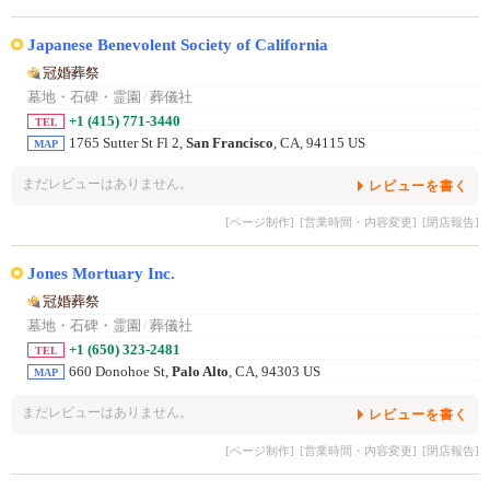
Japanese Benevolent Society of California
冠婚葬祭
墓地・石碑・霊園
/
葬儀社
+1 (415) 771-3440
TEL
1765 Sutter St Fl 2,
San Francisco
, CA, 94115 US
MAP
まだレビューはありません。
レビューを書く
[ページ制作]
[営業時間・内容変更]
[閉店報告]
Jones Mortuary Inc.
冠婚葬祭
墓地・石碑・霊園
/
葬儀社
+1 (650) 323-2481
TEL
660 Donohoe St,
Palo Alto
, CA, 94303 US
MAP
まだレビューはありません。
レビューを書く
[ページ制作]
[営業時間・内容変更]
[閉店報告]