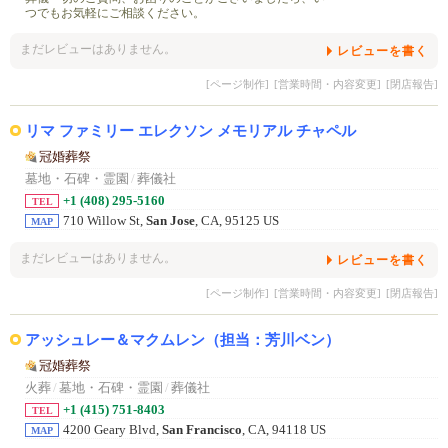
つでもお気軽にご相談ください。
まだレビューはありません。
レビューを書く
[ページ制作]
[営業時間・内容変更]
[閉店報告]
リマ ファミリー エレクソン メモリアル チャペル
冠婚葬祭
墓地・石碑・霊園
/
葬儀社
+1 (408) 295-5160
TEL
710 Willow St,
San Jose
, CA, 95125 US
MAP
まだレビューはありません。
レビューを書く
[ページ制作]
[営業時間・内容変更]
[閉店報告]
アッシュレー＆マクムレン（担当：芳川ベン）
冠婚葬祭
火葬
/
墓地・石碑・霊園
/
葬儀社
+1 (415) 751-8403
TEL
4200 Geary Blvd,
San Francisco
, CA, 94118 US
MAP