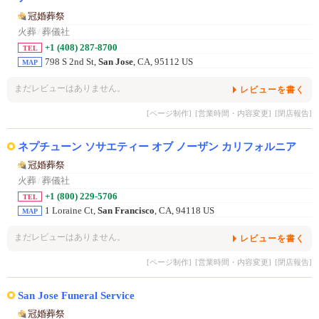
冠婚葬祭
火葬
/
葬儀社
+1 (408) 287-8700
TEL
798 S 2nd St,
San Jose
, CA, 95112 US
MAP
まだレビューはありません。
レビューを書く
[ページ制作]
[営業時間・内容変更]
[閉店報告]
ネプチューン ソサエティー オブ ノーザン カリフォルニア
冠婚葬祭
火葬
/
葬儀社
+1 (800) 229-5706
TEL
1 Loraine Ct,
San Francisco
, CA, 94118 US
MAP
まだレビューはありません。
レビューを書く
[ページ制作]
[営業時間・内容変更]
[閉店報告]
San Jose Funeral Service
冠婚葬祭