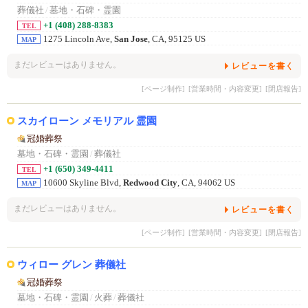
葬儀社
/
墓地・石碑・霊園
+1 (408) 288-8383
TEL
1275 Lincoln Ave,
San Jose
, CA, 95125 US
MAP
まだレビューはありません。
レビューを書く
[ページ制作]
[営業時間・内容変更]
[閉店報告]
スカイローン メモリアル 霊園
冠婚葬祭
墓地・石碑・霊園
/
葬儀社
+1 (650) 349-4411
TEL
10600 Skyline Blvd,
Redwood City
, CA, 94062 US
MAP
まだレビューはありません。
レビューを書く
[ページ制作]
[営業時間・内容変更]
[閉店報告]
ウィロー グレン 葬儀社
冠婚葬祭
墓地・石碑・霊園
/
火葬
/
葬儀社