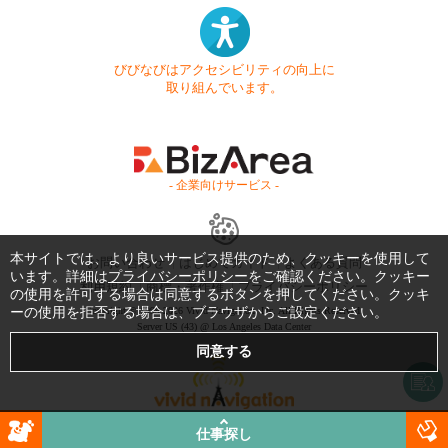
びびなびはアクセシビリティの向上に
取り組んでいます。
- 企業向けサービス -
本サイトでは、より良いサービス提供のため、クッキーを使用して
お問い合わせ
はじめてガイド
よくある質問
います。詳細は
プライバシーポリシー
をご確認ください。クッキー
利用規約
商標・著作権
プライバシーポリシー
の使用を許可する場合は同意するボタンを押してください。クッキ
ーの使用を拒否する場合は、ブラウザからご設定ください。
Copyright © 1999-2026 Vivid Navigation, Inc. All Rights Reserved.
Server US (43) @ Los Angeles Data Center
仕事探し