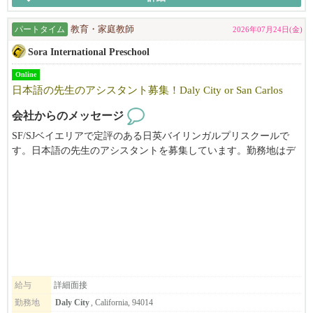
弊社 彩々楽ダイニンググループは創業1886年本社は埼玉県。日本
料理店を始めとして蕎麦店や和風ラーメン店など和食を軸とした
パートタイム
教育・家庭教師
2026年07月24日(金)
飲食店を展開している会社です。元々は埼玉の片田舎の一飲食店
であった実家「ひのでや食堂」でしたが、4代目当主である私が20
Sora International Preschool
代30代と欧州や米国などで海外勤務をした経験を通じ、世界にお
ける和食の特異性（うまみ だしの概念）や調理技巧の素晴らし
Online
日本語の先生のアシスタント募集！Daly City or San Carlos
さに気づいたことから、こういった素晴らしい日本の食文化を世
界中どこでも誰でも楽しめる普遍的なものにしたい！ダシの文化
会社からのメッセージ
を広めたい！と決心し、その手段として懐石や純和食などではな
く、ラーメンで挑戦しようと奮起して10カ年の海外進出計画を立
SF/SJベイエリアで定評のある日英バイリンガルプリスクールで
てて実行し2016年に米国進出を果たしました。
す。日本語の先生のアシスタントを募集しています。勤務地はデ
イリーシティ、またはサンカルロスです。ご興味がある方は、メ
そのような経緯で生まれた我々「和風ラーメンひのでや HIONOD
ールにてお気軽にお問い合わせください。
EYA RAMEN AND BAR」は単にラーメンを売る「海外のラーメン
店」ということではありません。ダシの文化、うまみの魅力を和
風だしラーメンを通じて全米、そして世界に広める。という理念
を実行するために進出した業態です。米国を始め世界でRAMENの
主流である「TONKOTSU とんこつ」でなく、和風「だしラーメ
ン」での勝負です。唯一無二の我々のだしラーメンは差別化さ
れ、和食を極めた料理人が作った「和ラーメン」としての新ジャ
給与
詳細面接
ンルを確立、ラーメン店がどんどん増えつつある激戦区CAベイエ
勤務地
Daly City
, California, 94014
リアにおいてもOPEN以来常に地域のトップランキングに座して