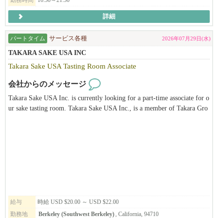
勤務時間
16:30～21:30
詳細
パートタイム
サービス各種
2026年07月29日(水)
TAKARA SAKE USA INC
Takara Sake USA Tasting Room Associate
会社からのメッセージ
Takara Sake USA Inc. is currently looking for a part-time associate for o
ur sake tasting room. Takara Sake USA Inc., is a member of Takara Gro
up, the leading corporation of alcohol-related business and biotechnolog
y based in Japan. Takara Sake USA Inc. was established in 1983 in Berk
eley, California. The main products produced in Berkeley are the "Sho C
hiku Bai" brand of Sake, "Takara Mirin" and Plum wine. We also have a
unique Tasting Room and Sake Museum. It is our hope to introduce the
public not only to different types of sake but also to Japanese culture thr
ough our facilities. This position is ideal for someone who has a passion
for sake and its traditions, is eager to continue learning, and possesses att
ention to detail, organizational skills, time management, physical stamin
給与
時給 USD $20.00 ～ USD $22.00
a, and problem-solving abilities, with an added interest in or knowledge
勤務地
Berkeley (Southwest Berkeley)
, California, 94710