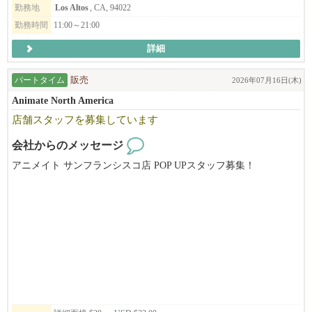
勤務地
Los Altos
, CA, 94022
勤務時間
11:00～21:00
詳細
パートタイム
販売
2026年07月16日(木)
Animate North America
店舗スタッフを募集しています
会社からのメッセージ
アニメイト サンフランシスコ店 POP UPスタッフ募集！
アニメイトは日本のアニメ・ゲーム関連商品の専門店です。
8月上旬～8月中旬頃から勤務開始予定。週3～5日勤務、週末勤務
可能な方大歓迎です！
実働6～8時間（休憩1時間）。日本語・英語（日常会話レベル）が
できる方。
レジ・商品陳列・接客など店舗運営業務をお任せします。
アニメやグッズが好きな方、明るく前向きに取り組める方歓迎！