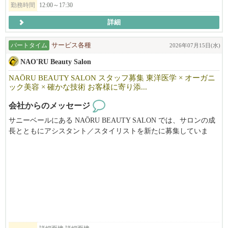
勤務時間
12:00～17:30
順調に走ってまいりました。
詳細
２０１６年に米国に進出、サンフランシスコのジャパンタウンで
「ひのでや」の営業開始。その後、現在までにカリフォルニア州
パートタイム
サービス各種
2026年07月15日(水)
のサンフランシスコで直営４店舗、テキサスのダラスで直営１店
NAO'RU Beauty Salon
舗を運営し、ロサンゼルスで初の直営店が９月にオープンする人
気ラーメン店。まだまだ成長途中の企業です。目標通り世界5極体
NAŌRU BEAUTY SALON スタッフ募集 東洋医学 × オーガニ
制（北米・中南米・アジア・オセアニア・ヨーロッパ進出を2030
ック美容 × 確かな技術 お客様に寄り添...
年までに達成）に向けて鋭意躍進を続けていくことも目標として
会社からのメッセージ
頑張っています。もちろん、日本や米国内でも展開を進めますの
で、そこを攻め、そして守ってくれる仲間も求めています。
サニーベールにある NAŌRU BEAUTY SALON では、サロンの成
長とともにアシスタント／スタイリストを新たに募集していま
新天地への挑戦と足元の守り、そのための会社体制、ストラテジ
す。
ーは「システムで成功し、チーム力で勝つ！」完成されたレシ
東洋医学と自然療法を取り入れた独自の施術を通じて、お客様一
ピ、オペレーションを守りつつさらにブラッシュアップしなが
人ひとりの「本来の美しさと健康」を引き出すことを大切にして
ら、差別化された商品そのものはもちろん、料理だけでなく、食
います。
事を通じてお客様に「幸せな食事の体験、日本らしさを感じさ
せ、幸せを提供する」ことを理念としています。そして、仕事を
通じて仲間を大切にする。お客様、仲間、人と関わりながら幸せ
募集職種
を感じ楽しく働けることを目指している、そんなチームです。
・スタイリスト
・アシスタント