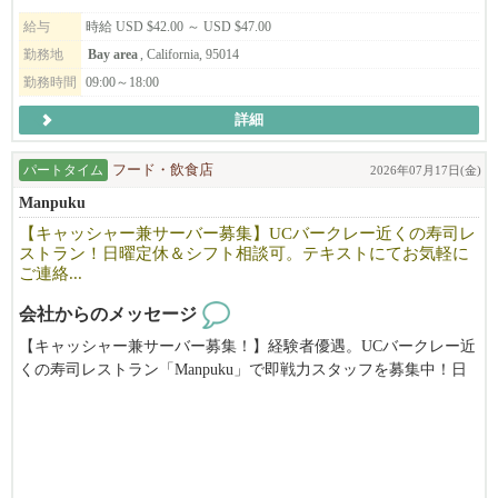
給与
時給 USD $42.00 ～ USD $47.00
勤務地
Bay area
, California, 95014
勤務時間
09:00～18:00
詳細
パートタイム
フード・飲食店
2026年07月17日(金)
Manpuku
【キャッシャー兼サーバー募集】UCバークレー近くの寿司レ
ストラン！日曜定休＆シフト相談可。テキストにてお気軽に
ご連絡...
会社からのメッセージ
【キャッシャー兼サーバー募集！】経験者優遇。UCバークレー近
くの寿司レストラン「Manpuku」で即戦力スタッフを募集中！日
曜定休でプライベートも充実。慣れたらランチタイムをお任せし
ます。あなたの経験を活かせる環境です！（時給$19.18〜＋チッ
プ）