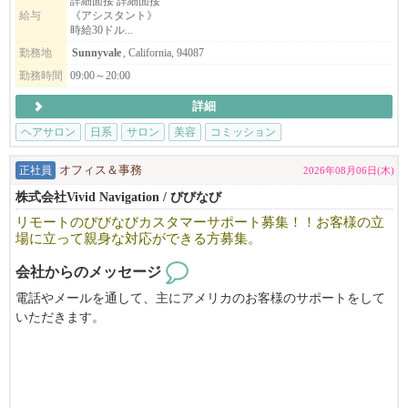
詳細面接 詳細面接
未経験者でも大丈夫です。難しく考えることはありません。特別
給与
《アシスタント》
・ボディマッサージセラピスト（同時募集）
な技能も要りません。人が好きで、人を笑顔にする事を仕事にし
時給30ドル...
たい方、世界で活躍したい方はぜひチームに加わってください！
勤務地
Sunnyvale
, California, 94087
こんな方をお待ちしています
お待ちしています。
・美容師免許（日本または米国）をお持ちの方、または実務経験
勤務時間
09:00～20:00
のある方
詳細
・東洋医学や自然派美容に興味がある方
・一人ひとりのお客様と丁寧に向き合いたい方
ヘアサロン
日系
サロン
美容
コミッション
・向上心を持ち、学びながら成長していける方
正社員
オフィス＆事務
2026年08月06日(木)
※長期で働ける方を歓迎します。
株式会社Vivid Navigation / びびなび
リモートのびびなびカスタマーサポート募集！！お客様の立
NAŌRUで働く魅力
場に立って親身な対応ができる方募集。
・時給$30〜（経験・能力により優遇）
・トップスタイリストMiki（中医学博士）から直接学べる環境
会社からのメッセージ
・東洋医学・筋膜・経絡理論を取り入れた、他にはない技術が身
電話やメールを通して、主にアメリカのお客様のサポートをして
につきます
いただきます。
・柔軟なシフト制・日本語が通じる安心の職場
・少人数で落ち着いた、アットホームな雰囲気
操作方法やサービス・契約内容のご案内、テクニカルサポート、
またどうやったら広告効果を出せるか、お客様と一緒に悩み考え
▼ご応募はこちら
て
日本語でMIKIまでご連絡ください！