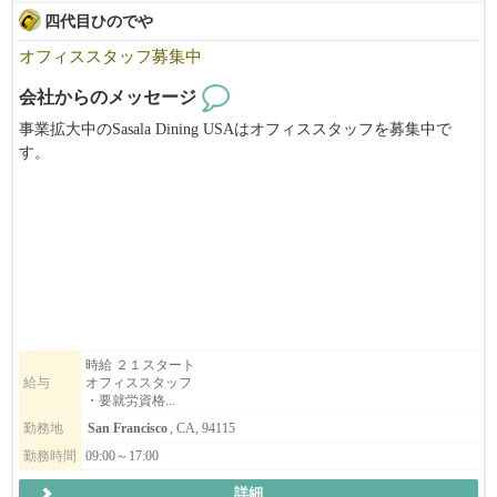
四代目ひのでや
オフィススタッフ募集中
会社からのメッセージ
事業拡大中のSasala Dining USAはオフィススタッフを募集中で
す。
当社はひのでやラーメン（Hinodeya Ramen）とSoba Dining SORA
を運営中です。
６月１日には初のEast BayのHinodeya Ramen Berkeley をGrand Open
ing！！
UC Berkeleyから徒歩１分です！
一生懸命に働いているスタッフを支えてくれるオフィススタッフ
を募集していますので、
時給 ２１スタート
給与
オフィススタッフ
就労資格をお持ちの方、是非ご応募ください。
・要就労資格...
あわせて、新店Hinodeya Ramen Berkeley店で働いて頂けるスタッ
勤務地
San Francisco
, CA, 94115
フも募集しております（要就労資格）。
勤務時間
09:00～17:00
詳細