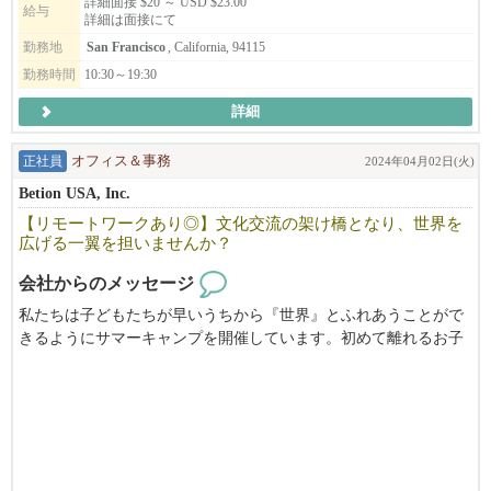
詳細面接 $20 ～ USD $23.00
給与
詳細は面接にて
履歴書を usaanimateos950@gmail.com までお送りください。ご応募
勤務地
San Francisco
, California, 94115
お待ちしております。
勤務時間
10:30～19:30
詳細
正社員
オフィス＆事務
2024年04月02日(火)
Betion USA, Inc.
【リモートワークあり◎】文化交流の架け橋となり、世界を
広げる一翼を担いませんか？
会社からのメッセージ
私たちは子どもたちが早いうちから『世界』とふれあうことがで
きるようにサマーキャンプを開催しています。初めて離れるお子
様とご両親が安心してサマーキャンプの期間をお過ごしいただけ
るようにお子さまのサマーキャンプでの生活をサポートして下さ
るスタッフを募集しています。サマーキャンプ期間以外はご自宅
でのリモートワークとなります◎