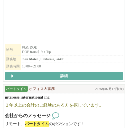
DOE from $19 + Tip
ご興味のある方は、ぜひご応募ください！
時給 DOE
給与
DOE from $19 + Tip
勤務地
San Mateo
, California, 94403
勤務時間
10:00～21:00
詳細
パートタイム
オフィス＆事務
2026年07月17日(金)
interesse international inc.
３年以上の会計のご経験のある方を探しています。
会社からのメッセージ
リモート、
パートタイム
のポジションです！