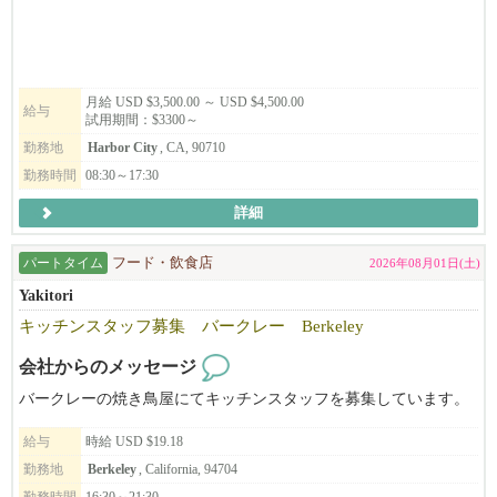
サポートをするお仕事です。
NAO'RU Beauty Salon
責任感があり、マルチタスクや時間の管理が得意な方を募集して
Tel: 408-309-9557 (テキストOK)
います。
Address: 1082 E El Camino Rl. #4, Sunnyvale, CA 94087
月給 USD $3,500.00 ～ USD $4,500.00
給与
試用期間：$3300～
ビザサポートについて
勤務地
Harbor City
, CA, 90710
長く働いてくださる方、スキルや姿勢がサロンとマッチした方に
は、Eビザサポートも検討可能です（条件あり）。
勤務時間
08:30～17:30
詳細
あなたの「好き」や「経験」を活かして、NAŌRUで、より深く、
美容と健康の世界に触れてみませんか？
パートタイム
フード・飲食店
2026年08月01日(土)
ご応募を心よりお待ちしております。
Yakitori
キッチンスタッフ募集 バークレー Berkeley
会社からのメッセージ
バークレーの焼き鳥屋にてキッチンスタッフを募集しています。
給与
時給 USD $19.18
勤務地
Berkeley
, California, 94704