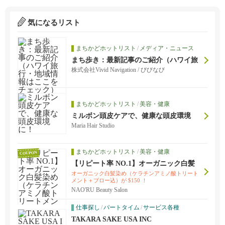
気になるリスト
まちかどホットリスト
/
メディア・ニュース
まち歩き：最新記事のご紹介（ハワイ旅
行・地域情報はここをチェック）
株式会社Vivid Navigation / びびなび
まちかどホットリスト
/
美容・健康
ミルボン頭皮ケアで、健康な頭皮環境
に！
Maria Hair Studio
まちかどホットリスト
/
美容・健康
COUPON
【リピート率 NO.1】オーガニック白髪
染め（ケラチンアミノ酸トリートメント
オーガニック白髪染め（ケラチンアミノ酸トリート
＋ブロー込）が $150 ！
メント＋ブロー込）が $150 ！
NAO'RU Beauty Salon
仕事探し
/
パートタイム
/
サービス各種
TAKARA SAKE USA INC