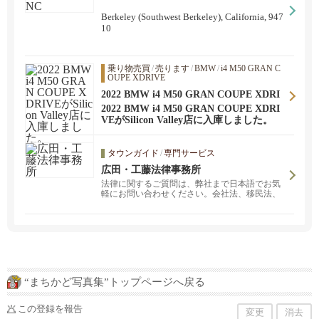
Berkeley (Southwest Berkeley), California, 947
10
乗り物売買
/
売ります
/
BMW
/
i4 M50 GRAN C
OUPE XDRIVE
2022 BMW i4 M50 GRAN COUPE XDRI
VEがSilicon Valley店に入庫しました。
2022 BMW i4 M50 GRAN COUPE XDRI
VEがSilicon Valley店に入庫しました。
タウンガイド
/
専門サービス
広田・工藤法律事務所
法律に関するご質問は、弊社まで日本語でお気
軽にお問い合わせください。会社法、移民法、
雇用法・労働法、エステートプランニング（遺
産相続計画）、家族法、家主・テナント間の問
題、リース契約上のトラブル等、事故による人
身傷害。
“まちかど写真集”トップページへ戻る
この登録を報告
変更
消去