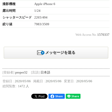
撮影機種
Apple iPhone 6
露出時間
1/24
シャッタースピード
2265/494
絞り値
7983/3509
Web Access No.
1570337
メッセージを送る
[登録者]
proper32
[言語]
日本語
登録日 :
2020/05/06
掲載日 :
2020/05/06
変更日 :
2020/05/06
総閲覧数 :
1472 人
Share