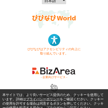
びびなびはアクセシビリティの向上に
取り組んでいます。
- 企業向けサービス -
本サイトでは、より良いサービス提供のため、クッキーを使用して
お問い合わせ
はじめてガイド
よくある質問
います。詳細は
プライバシーポリシー
をご確認ください。クッキー
利用規約
商標・著作権
プライバシーポリシー
の使用を許可する場合は同意するボタンを押してください。クッキ
Copyright © 1999-2026 Vivid Navigation, Inc. All Rights Reserved.
ーの使用を拒否する場合は、ブラウザからご設定ください。