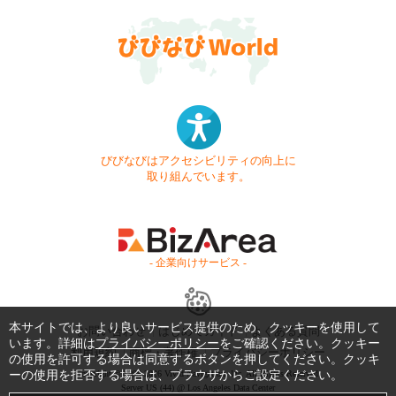
びびなびはアクセシビリティの向上に
取り組んでいます。
- 企業向けサービス -
本サイトでは、より良いサービス提供のため、クッキーを使用して
お問い合わせ
はじめてガイド
よくある質問
います。詳細は
プライバシーポリシー
をご確認ください。クッキー
利用規約
商標・著作権
プライバシーポリシー
の使用を許可する場合は同意するボタンを押してください。クッキ
ーの使用を拒否する場合は、ブラウザからご設定ください。
Copyright © 1999-2026 Vivid Navigation, Inc. All Rights Reserved.
Server US (44) @ Los Angeles Data Center