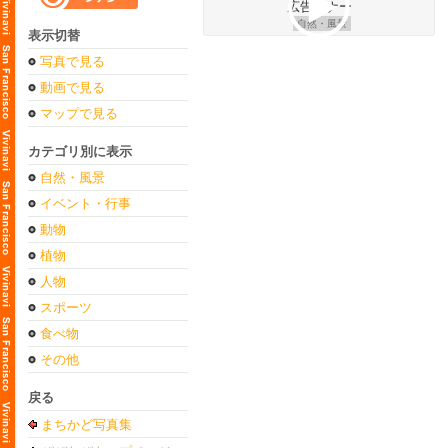
自然・風景
表示切替
写真で見る
動画で見る
マップで見る
カテゴリ別に表示
自然・風景
イベント・行事
動物
植物
人物
スポーツ
食べ物
その他
戻る
まちかど写真集