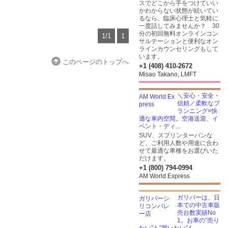
スでどこから手をつけていい
かわからない状態が続いてい
るなら、臨床心理士と気軽に
一度話してみませんか？ 30
分の初回無料オンラインコン
1/1
1
サルテーションと便利なオン
ラインカウンセリングもして
います。
このページのトップへ
+1 (408) 410-2672
Misao Takano, LMFT
＼安心・安全・
信頼／柔軟なプ
ランニング×快
適な車内空間。空港送迎、イ
ベント・ディ...
SUV、スプリンターバンな
ど、ご利用人数や用途に合わ
せて最適な車種をお選びいた
だけます。
+1 (800) 794-0994
AM World Express
ガリバーは、日
本での中古車販
売台数実績No
1。お車の”売り