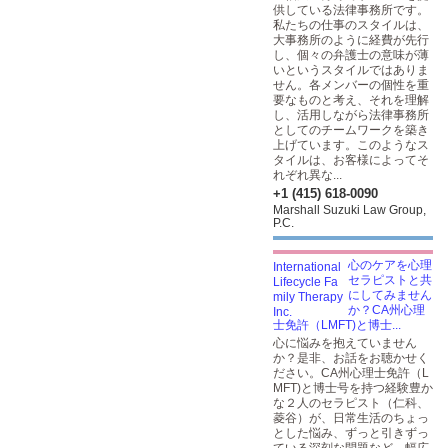
供している法律事務所です。
私たちの仕事のスタイルは、
大事務所のように経費が先行
し、個々の弁護士の意味が薄
いというスタイルではありま
せん。各メンバーの個性を重
要なものと考え、それを理解
し、活用しながら法律事務所
としてのチームワークを築き
上げています。このようなス
タイルは、お客様によってそ
れぞれ異な...
+1 (415) 618-0090
Marshall Suzuki Law Group,
P.C.
心のケアを心理
セラピストと共
にしてみません
か？CA州心理
士免許（LMFT)と博士...
心に悩みを抱えていません
か？是非、お話をお聴かせく
ださい。CA州心理士免許（L
MFT)と博士号を持つ経験豊か
な２人のセラピスト（仁科、
菱谷）が、日常生活のちょっ
とした悩み、ずっと引きずっ