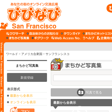
San Francisco
ワールド
>
アメリカ合衆国
>
サンフランシスコ
まちかど写真集
新規登録
表示形式
写真で見る
最新から全表示
オンラインを表示
最新から全表示