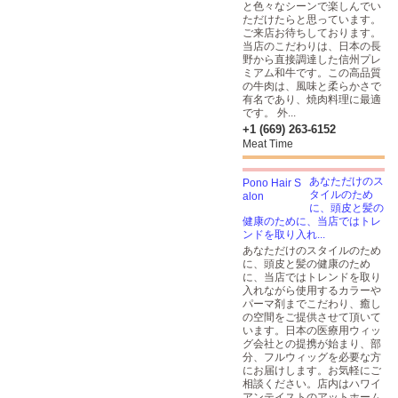
と色々なシーンで楽しんでい
ただけたらと思っています。
ご来店お待ちしております。
当店のこだわりは、日本の長
野から直接調達した信州プレ
ミアム和牛です。この高品質
の牛肉は、風味と柔らかさで
有名であり、焼肉料理に最適
です。 外...
+1 (669) 263-6152
Meat Time
あなただけのス
タイルのため
に、頭皮と髪の
健康のために、当店ではトレ
ンドを取り入れ...
あなただけのスタイルのため
に、頭皮と髪の健康のため
に、当店ではトレンドを取り
入れながら使用するカラーや
パーマ剤までこだわり、癒し
の空間をご提供させて頂いて
います。日本の医療用ウィッ
グ会社との提携が始まり、部
分、フルウィッグを必要な方
にお届けします。お気軽にご
相談ください。店内はハワイ
アンテイストのアットホーム