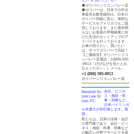
たい”も”買いたい”も...
◆ガリバーシリコンバレー店
◆ガリバーは、日本での中古
車販売台数実績No1。日本の
ガリバー同様に安心、便利な
サービスをアメリカでもご提
供しております。また渡米間
もないお客様の早期納車に向
けた生活のセットアップのア
ドバイスも行っております。
お車の売りたい、買いたい
は、すべてガリバーで完結！
【ご連絡先】ガリバーシリコ
ンバレー店電話：1(888)-585
-8813「びびなびを見たとお
伝えください」）メール...
+1 (888) 585-8813
ガリバーシリコンバレー店
会社・ビジネ
ス・相続・民
事・刑事など、
日米バイリンガ
ル弁護士が対応致します。取
扱...
私たちは、日米の法律・会計
の専門家であり、会社・ビジ
ネス・相続・民事・刑事など
の幅広い分野でサービスを提