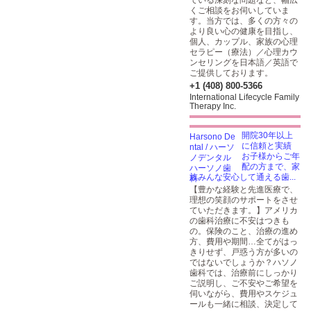
ている深刻な問題など、幅広
くご相談をお伺いしていま
す。当方では、多くの方々の
より良い心の健康を目指し、
個人、カップル、家族の心理
セラピー（療法）／心理カウ
ンセリングを日本語／英語で
ご提供しております。
+1 (408) 800-5366
International Lifecycle Family
Therapy Inc.
開院30年以上
に信頼と実績
お子様からご年
配の方まで、家
族みんな安心して通える歯...
【豊かな経験と先進医療で、
理想の笑顔のサポートをさせ
ていただきます。】アメリカ
の歯科治療に不安はつきも
の。保険のこと、治療の進め
方、費用や期間…全てがはっ
きりせず、戸惑う方が多いの
ではないでしょうか？ハソノ
歯科では、治療前にしっかり
ご説明し、ご不安やご希望を
伺いながら、費用やスケジュ
ールも一緒に相談、決定して