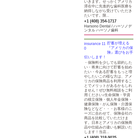
いきます。せっかくアメリカ
滞在中に先進的な歯科医療を
納得しながら受けていただき
たいです。限...
+1 (408) 354-1717
Harsono Dental / ハーソノデ
ンタル ハーソノ歯科
貯蓄が増える
『アメリカの保
険』選びをお手
伝いします！
・保険料を少しでも節約した
い・将来に向けて貯蓄を始め
たい・今ある貯蓄をもっと増
やしたいこの様な方は、アメ
リカの保険商品を利用するこ
とでメリットがあるかもしれ
ません！ぜひ無料相談をご利
用ください♪生命保険・学資
の積立保険・個人年金保険・
健康保険・がん保険・介護保
険などなど・・・お客様のニ
ーズに合わせて、保険会社の
商品を比較していただけま
す。日本とアメリカの保険商
品や仕組みの違いも解説いた
します！当店...
+1 (408) 318-9035