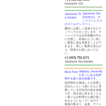
insurance 110
Japanese Tea
Gardenは、サ
ンフランシスコ
のゴールデン ゲート ...
園内には新しく改装されたテ
ィーハウスがございます。テ
ィーハウスは日本茶園の中心
に位置し、絵画のように美し
い風景と池を見渡すことがで
きます。美しい風景を見なが
ら、軽食をお楽しみくださ
い。
+1 (415) 752-1171
Japanese Tea Garden
Milpitas, Great Ma
ll 近くにある信州
和牛を扱う焼き肉屋です。...
信州和牛の美味しさを世界に
広めたいという想いのもと営
業している日本式の焼き肉屋
です。焼き肉に留まることな
く様々なお料理やお酒が楽し
めるようになっているので、
家族の集まり、会食、デート