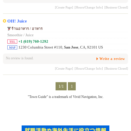
[Create Page]
[Hours/Change Info]
[Business Closed]
OH! Juice
ร้านอาหาร / อาหาร
Smoothie / Juice
+1 (619) 760-1292
TEL
1230 Columbia Street #110,
San Jose
, CA, 92101 US
MAP
No review is found.
Write a review
[Create Page]
[Hours/Change Info]
[Business Closed]
1/1
1
"Town Guide" is a trademark of Vivid Navigation, Inc.