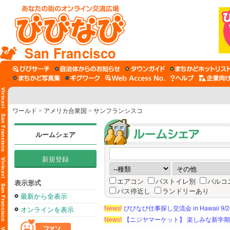
San Francisco
ワールド
>
アメリカ合衆国
>
サンフランシスコ
ルームシェア
新規登録
エアコン
バストイレ別
バルコ
表示形式
バス停近し
ランドリーあり
最新から全表示
News!
びびなび仕事探し交流会 in Hawaii 9/26（
オンラインを表示
News!
【ニジヤマーケット】 楽しみな新学