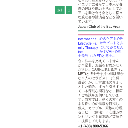
を目的に設立されました。ベ
イエリアに暮らす日本人が各
自の経験や能力を活かしてお
1/1
1
互いを助け合う会として様々
な親睦会や講演会などを開い
ています。
Japan Club of the Bay Area
心のケアを心理
セラピストと共
にしてみません
か？CA州心理
士免許（LMFT)と博士...
心に悩みを抱えていません
か？是非、お話をお聴かせく
ださい。CA州心理士免許（L
MFT)と博士号を持つ経験豊か
な２人のセラピスト（仁科、
菱谷）が、日常生活のちょっ
とした悩み、ずっと引きずっ
ている深刻な問題など、幅広
くご相談をお伺いしていま
す。当方では、多くの方々の
より良い心の健康を目指し、
個人、カップル、家族の心理
セラピー（療法）／心理カウ
ンセリングを日本語／英語で
ご提供しております。
+1 (408) 800-5366