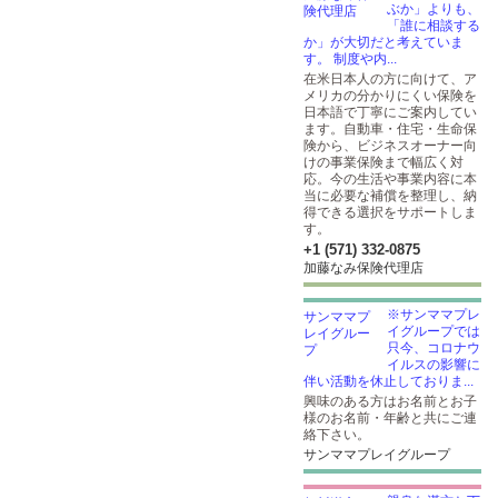
ぶか」よりも、
「誰に相談する
か」が大切だと考えていま
す。 制度や内...
在米日本人の方に向けて、ア
メリカの分かりにくい保険を
日本語で丁寧にご案内してい
ます。自動車・住宅・生命保
険から、ビジネスオーナー向
けの事業保険まで幅広く対
応。今の生活や事業内容に本
当に必要な補償を整理し、納
得できる選択をサポートしま
す。
+1 (571) 332-0875
加藤なみ保険代理店
※サンママプレ
イグループでは
只今、コロナウ
イルスの影響に
伴い活動を休止しておりま...
興味のある方はお名前とお子
様のお名前・年齢と共にご連
絡下さい。
サンママプレイグループ