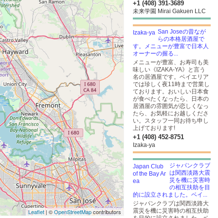
+1 (408) 391-3689
未来学園 Mirai Gakuen LLC
San Joseの昔なが
らの本格居酒屋で
す。メニューが豊富で日本人
オーナーの握る...
メニューが豊富、お寿司も美
味しい《IZAKA-YA》と言う
名の居酒屋です。ベイエリア
では珍しく夜11時まで営業し
ております。おいしい日本食
が食べたくなったら、日本の
居酒屋の雰囲気が恋しくなっ
たら、お気軽にお越しくださ
い。スタッフ一同お待ち申し
上げております!
+1 (408) 452-8751
Izaka-ya
ジャパンクラブ
は関西淡路大震
災を機に災害時
の相互扶助を目
的に設立されました。ベイ...
ジャパンクラブは関西淡路大
震災を機に災害時の相互扶助
Leaflet
| ©
OpenStreetMap
contributors