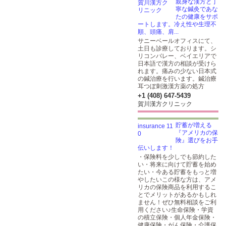
親身な漢方と丁
寧な鍼灸であな
たの健康をサポ
ートします。冷え性や生理不
順、頭痛、肩...
サニーベールオフィスにて、
土日も診療しております。シ
リコンバレー、ベイエリアで
日本語で漢方の相談が受けら
れます。痛みの少ない日本式
の鍼治療を行います。鍼治療
耳つぼ刺激漢方薬の処方
+1 (408) 647-5439
賀川漢方クリニック
貯蓄が増える
『アメリカの保
険』選びをお手
伝いします！
・保険料を少しでも節約した
い・将来に向けて貯蓄を始め
たい・今ある貯蓄をもっと増
やしたいこの様な方は、アメ
リカの保険商品を利用するこ
とでメリットがあるかもしれ
ません！ぜひ無料相談をご利
用ください♪生命保険・学資
の積立保険・個人年金保険・
健康保険・がん保険・介護保