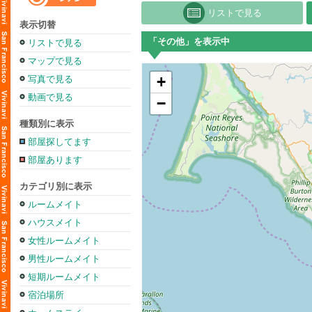
リストで見る
表示切替
「その他」を表示中
リストで見る
マップで見る
+
写真で見る
動画で見る
−
種類別に表示
部屋探してます
部屋あります
カテゴリ別に表示
ルームメイト
ハウスメイト
女性ルームメイト
男性ルームメイト
短期ルームメイト
宿泊場所