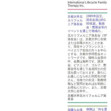
International Lifecycle Family
Therapy Inc.
1985年設立。
現在会員は約1
00名超。勉強
会・懇親会等の
イベントを通じて地域の...
北カリフォルニア洛友会（SF
洛友会）は、京都大学に在籍
または在職されたことがあ
り、現在サンフランシスコ・
ベイエリア在住の方々を中心
とする、京都大学同窓会ネッ
トワークです。随時入会受付
中、会費は無料です。講演
会、ピクニック、ゴルフ、懇
親会等を通じて会員同士の交
流を図っております。新たに
お越しになられた同窓生の皆
さん、当地での生活・勤務情
報など質問があればお気軽に
お尋ねください。また、京都
大学に在学中...
京都大学北カリフォルニア洛
友会
保険は「何を選