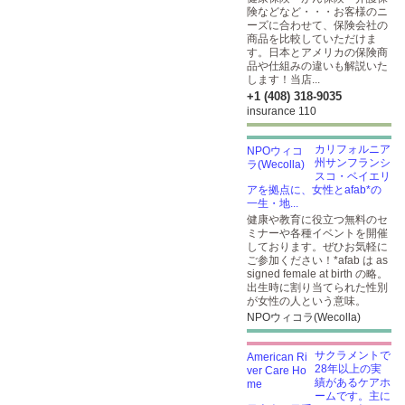
険などなど・・・お客様のニ
ーズに合わせて、保険会社の
商品を比較していただけま
す。日本とアメリカの保険商
品や仕組みの違いも解説いた
します！当店...
+1 (408) 318-9035
insurance 110
カリフォルニア
州サンフランシ
スコ・ベイエリ
アを拠点に、女性とafab*の
一生・地...
健康や教育に役立つ無料のセ
ミナーや各種イベントを開催
しております。ぜひお気軽に
ご参加ください！*afab は as
signed female at birth の略。
出生時に割り当てられた性別
が女性の人という意味。
NPOウィコラ(Wecolla)
サクラメントで
28年以上の実
績があるケアホ
ームです。主に