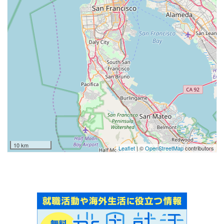
10 km
Leaflet
| ©
OpenStreetMap
contributors