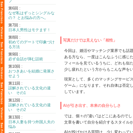
プ
第6回 :
なぜ私はずっとシングルな
の？ とお悩みの方へ。
第7回 :
日本人男性はモテます！
第8回 :
写真だけでは見えない「相性」
初めてのデートで印象づけ
る方法
今回は、婚活やマッチング業界でも話題
第9回 :
ある方なら、一度はこんなふうに感じ
必ず会話が弾む話術
フィールを見ているうちに、どれも似
第10回 :
少し疲れたという方からもこんな声を
おつきあいを結婚に発展さ
せよう
現実として、多くのマッチングサービ
第11回 :
ゲーム」になります。それ自体は否定
誤解されている文化の違
しています。
い その1
第12回 :
誤解されている文化の違
AIが引き出す、本来の自分らしさ
い その2
では、個々の“違い”はどこにあるので
第13回 :
日本人妻を持つ外国人夫の
文章を書いて自分を紹介するスタイルが
悩み
AIが投げかける質問は、少し変わって