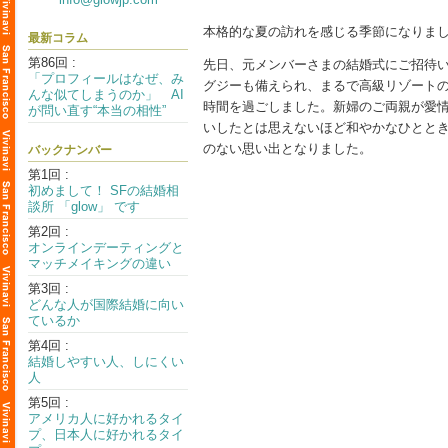
本格的な夏の訪れを感じる季節になりま
最新コラム
第86回 :
先日、元メンバーさまの結婚式にご招待い
「プロフィールはなぜ、み
グジーも備えられ、まるで高級リゾート
んな似てしまうのか」 AI
時間を過ごしました。新婦のご両親が愛
が問い直す“本当の相性”
いしたとは思えないほど和やかなひとと
のない思い出となりました。
バックナンバー
第1回 :
初めまして！ SFの結婚相
談所 「glow」 です
第2回 :
オンラインデーティングと
マッチメイキングの違い
第3回 :
どんな人が国際結婚に向い
ているか
第4回 :
結婚しやすい人、しにくい
人
第5回 :
アメリカ人に好かれるタイ
プ、日本人に好かれるタイ