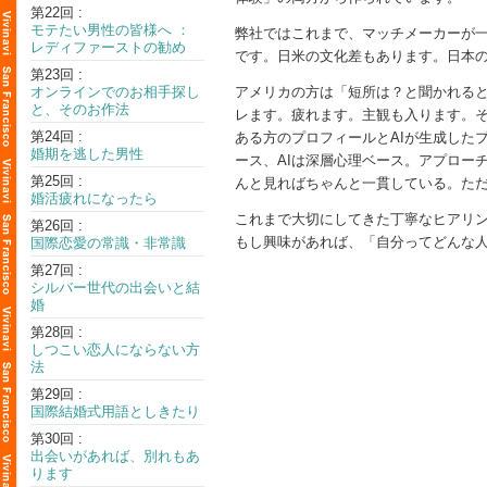
第22回 :
モテたい男性の皆様へ ：
弊社ではこれまで、マッチメーカーが
レディファーストの勧め
です。日米の文化差もあります。日本
第23回 :
オンラインでのお相手探し
アメリカの方は「短所は？と聞かれる
と、そのお作法
レます。疲れます。主観も入ります。そ
第24回 :
ある方のプロフィールとAIが生成した
婚期を逃した男性
ース、AIは深層心理ベース。アプロー
第25回 :
んと見ればちゃんと一貫している。た
婚活疲れになったら
これまで大切にしてきた丁寧なヒアリン
第26回 :
もし興味があれば、「自分ってどんな
国際恋愛の常識・非常識
第27回 :
シルバー世代の出会いと結
婚
第28回 :
しつこい恋人にならない方
法
第29回 :
国際結婚式用語としきたり
第30回 :
出会いがあれば、別れもあ
ります