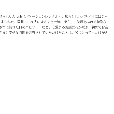
らしいAirbnb（バケーションレンタル）。広々としたパティオにはジャ
ら来られたご両親、ご友人の皆さまと一緒に滞在し、笑顔あふれる特別な
さつに訪れた日のエピソードなど、心温まるお話に花が咲き、初めてお会
さまと幸せな時間を共有させていただけたことは、私にとってもかけがえ