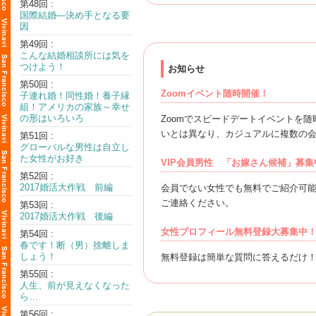
第48回 :
国際結婚―決め手となる要
因
第49回 :
こんな結婚相談所には気を
つけよう！
お知らせ
第50回 :
Zoomイベント随時開催！
子連れ婚！同性婚！養子縁
組！アメリカの家族～幸せ
の形はいろいろ
Zoomでスピードデートイベントを
いとは異なり、カジュアルに複数の
第51回 :
グローバルな男性は自立し
た女性がお好き
VIP会員男性 「お嫁さん候補」募集
第52回 :
2017婚活大作戦 前編
会員でない女性でも無料でご紹介可能
ご連絡ください。
第53回 :
2017婚活大作戦 後編
女性プロフィール無料登録大募集中
第54回 :
春です！断（男）捨離しま
しょう！
無料登録は簡単な質問に答えるだけ
第55回 :
人生、前が見えなくなった
ら…
第56回 :