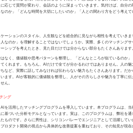
えに応じて質問が変わり、会話のように深まっていきます。気付けば、自分の
きなのか」「どんな時間を大切にしたいのか」「人との関わり方をどう考えて
ニケーションのスタイル、人生観などを総合的に見ながら相性を考えていきま
る人なのか」を理解することではないでしょうか。実際、多くのマッチングサ
ナーシップを考えたとき、見た目だけでは分からない部分もたくさんあります
ではなく、価値観や思考パターンを整理し、「どんなところが似ているのか
てくれます。もちろん、AIだけで全てが分かるわけではありません。人の
ちなど、実際に話してみなければ伝わらない魅力もたくさんあります。だか
います。AIが客観的に価値観を整理し、人がその方らしさや魅力を丁寧に
ません。
チング
AIを活用したマッチングプログラムを導入しています。本プログラムは、
見に基づいた分析モデルとなっています。実は、このプログラムは、弊社を通
れたものです。さらに男性は、シリコンバレーでエンジニアとして活躍してい
、プロダクト開発の視点から具体的な改善提案を重ねており、その知見が現在