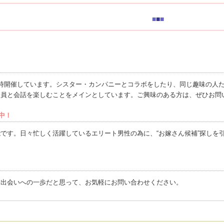
■
■
■
随時開催しています。シスター・カンパニーとコラボをしたり、同じ趣味の人
会員と会話を楽しむことをメインとしています。ご興味のある方は、ぜひお問
中！
です。日々忙しく活躍しているエリート男性の為に、“お嫁さん候補”探しを
！
！出会いへの一歩だと思って、お気軽にお問い合わせください。