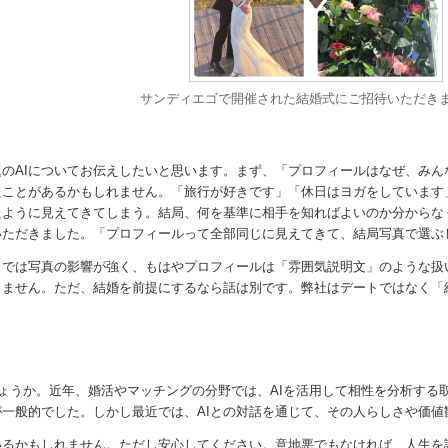
サンディエゴで開催された結婚式にご招待いただき
のAIについてお伝えしたいと思います。まず、「プロフィールはなぜ、み
たことがあるかもしれません。「旅行が好きです」「休日はヨガをしています
たように見えてきてしまう。結局、何を基準に相手を知ればよいのか分からな
いただきました。「プロフィールって全部同じに見えてきて、結局写真で選ぶ
スでは写真の影響が強く、もはやプロフィールは「雰囲気説明文」のような扱
しません。ただ、結婚を前提にするなら話は別です。弊社はデートではなく「
しょうか。近年、婚活やマッチングの分野では、AIを活用して相性を分析す
一般的でした。しかし最近では、AIとの対話を通じて、その人らしさや価
いるかもしれません。ただし安心してください。意地悪でもなければ、人生