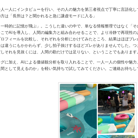
一人一人にインタビューを行い、その人の魅力を第三者視点で丁寧に言語化し
の方は「長所は？と聞かれると急に謙虚モードに入る」
と一時的に記憶が飛ぶ」。こうした違いの中で、単なる情報整理ではなく「そ
こでAIを導入し、人間の編集力と組み合わせることで、より冷静で再現性
プロフィールを比較し、それぞれを分析にかけてみたところ、結果はほぼブ
チは違うにもかかわらず、少し拍子抜けするほどズレがありませんでした。
だしそれを見抜くには、人間の勘だけでは足りない、ということでもあります
グに加え、AIによる価値観分析を取り入れることで、一人一人の個性や魅
人間として見えるのか」を軽い気持ちで試してみてください。ご連絡お待ちし