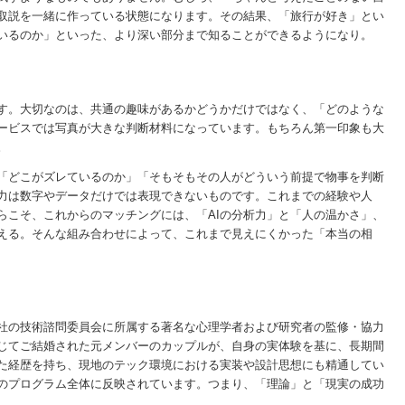
取説を一緒に作っている状態になります。その結果、「旅行が好き」とい
いるのか」といった、より深い部分まで知ることができるようになり。
す。大切なのは、共通の趣味があるかどうかだけではなく、「どのような
ービスでは写真が大きな判断材料になっています。もちろん第一印象も大
。
」「どこがズレているのか」「そもそもその人がどういう前提で物事を判断
魅力は数字やデータだけでは表現できないものです。これまでの経験や人
らこそ、これからのマッチングには、「AIの分析力」と「人の温かさ」、
伝える。そんな組み合わせによって、これまで見えにくかった「本当の相
当社の技術諮問委員会に所属する著名な心理学者および研究者の監修・協力
じてご結婚された元メンバーのカップルが、自身の実体験を基に、長期間
た経歴を持ち、現地のテック環境における実装や設計思想にも精通してい
のプログラム全体に反映されています。つまり、「理論」と「現実の成功