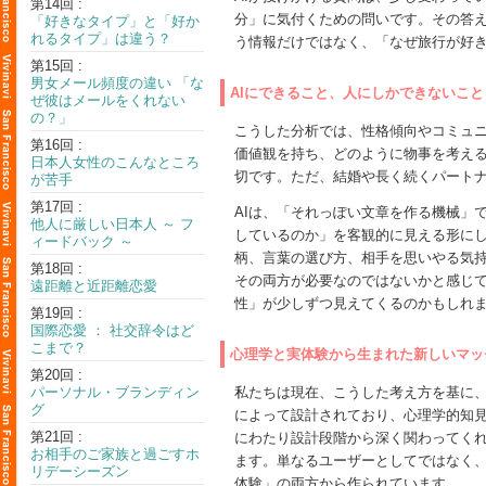
第14回 :
分」に気付くための問いです。その答
「好きなタイプ」と「好か
れるタイプ」は違う？
う情報だけではなく、「なぜ旅行が好
第15回 :
男女メール頻度の違い 「な
AIにできること、人にしかできないこと
ぜ彼はメールをくれない
の？」
こうした分析では、性格傾向やコミュ
第16回 :
価値観を持ち、どのように物事を考え
日本人女性のこんなところ
切です。ただ、結婚や長く続くパート
が苦手
第17回 :
AIは、「それっぽい文章を作る機械」
他人に厳しい日本人 ～ フ
しているのか」を客観的に見える形にし
ィードバック ～
柄、言葉の選び方、相手を思いやる気持
第18回 :
その両方が必要なのではないかと感じて
遠距離と近距離恋愛
性」が少しずつ見えてくるのかもしれ
第19回 :
国際恋愛 ： 社交辞令はど
こまで？
心理学と実体験から生まれた新しいマッ
第20回 :
パーソナル・ブランディン
私たちは現在、こうした考え方を基に、
グ
によって設計されており、心理学的知
第21回 :
にわたり設計段階から深く関わってく
お相手のご家族と過ごすホ
ます。単なるユーザーとしてではなく
リデーシーズン
体験」の両方から作られています。