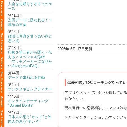
入会をお断りする方々のケ
ース
第41回 :
次回デートに誘われる！？
魔法の言葉
第42回 :
婚活に写真を使う良い点と
悪い点
第43回 :
2026年 6月 17日更新
印象を第三者から聞く・伝
える／スペシャルQ&A
「マッチメーカーになりた
い方のためのFAQ」
第44回 :
デートで嫌われる行動
恋愛相談／婚活コーチングやってい
第45回 :
サンクスギビングディナー
アプリやネットで出会いを探してい
第46回 :
わからない。
オンラインデーティング
"Do and Don'ts"
現在進行中の恋愛相談、ロマンス詐
第47回 :
日本人の思う"キレイ"と外
２０年インターナショナルマッチメ
国人の思う"キレイ"