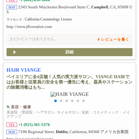
+1 (408) 430-3004
TEL
2345 South Winchester Boulevard Suite C,
Campbell
, CA, 95008 U
MAP
S
California Cosmetology License
ライセンス :
http://www.jflowsalon.com
まだレビューはありません。
レビューを書く
詳細
HAIR VIANGE
ベイエリアに全4店舗！人気の実力派サロン。VIANGE HAIRで
はお客様と従業員の安全を第一優先に考え、器具やステーション
の除菌消毒はもち...
美容・健康
美容院・理容院・ヘアサロン
/
ネイルサロン
/
化粧・コスメティック・メイ
クアップ
+1 (925) 361-5376
TEL
7196 Regional Street,
Dublin
, California, 94568 アメリカ合衆国
MAP