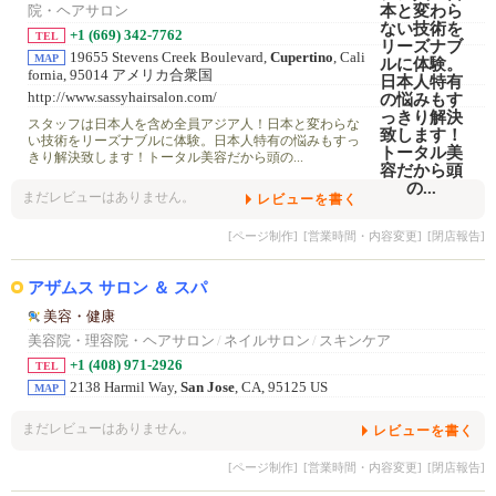
院・ヘアサロン
+1 (669) 342-7762
TEL
19655 Stevens Creek Boulevard,
Cupertino
, Cali
MAP
fornia, 95014 アメリカ合衆国
http://www.sassyhairsalon.com/
スタッフは日本人を含め全員アジア人！日本と変わらな
い技術をリーズナブルに体験。日本人特有の悩みもすっ
きり解決致します！トータル美容だから頭の...
まだレビューはありません。
レビューを書く
[ページ制作]
[営業時間・内容変更]
[閉店報告]
アザムス サロン ＆ スパ
美容・健康
美容院・理容院・ヘアサロン
/
ネイルサロン
/
スキンケア
+1 (408) 971-2926
TEL
2138 Harmil Way,
San Jose
, CA, 95125 US
MAP
まだレビューはありません。
レビューを書く
[ページ制作]
[営業時間・内容変更]
[閉店報告]