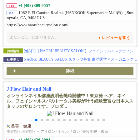
+1 (408) 309-9557
TEL
1082 E El Camino Real #4 (HANKOOK Supermarket Mall内）,
Sun
MAP
nyvale
, CA, 94087 US
https://www.naorubeautysalon.c om/
まだレビューはありません。
レビューを書く
[他3件]
【NAŌRU BEAUTY SALON 】フェイシャルエステティシャンの方へブースレントを提供しています（Sunnyvale）
お得情報
NAŌRU BEAUTY SALON スタッフ募集 東洋医学 × オーガニック美容 × 確かな技術 お客様に寄り添うサロンで、一緒に働きませんか？
仕事探し
詳細
J Flow Hair and Nail
オンラインネイル講座説明会随時開催中！東京発 ヘア、ネイ
ル、フェイシャルスパのトータル美容が叶う経験豊富な日本人ス
タッフのサロンです。プロダ...
美容・健康
美容院・理容院・ヘアサロン
/
ネイルサロン
/
美容学校・教室