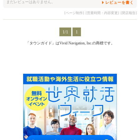
まだレビューはありません。
レビューを書く
[ページ制作]
[営業時間・内容変更]
[閉店報告]
1/1
1
「タウンガイド」はVivid Navigation, Inc.の商標です。