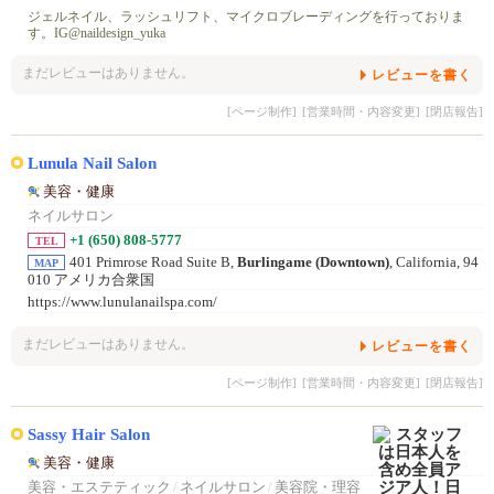
ジェルネイル、ラッシュリフト、マイクロブレーディングを行っておりま
す。IG@naildesign_yuka
まだレビューはありません。
レビューを書く
[ページ制作]
[営業時間・内容変更]
[閉店報告]
Lunula Nail Salon
美容・健康
ネイルサロン
+1 (650) 808-5777
TEL
401 Primrose Road Suite B,
Burlingame (Downtown)
, California, 94
MAP
010 アメリカ合衆国
https://www.lunulanailspa.com/
まだレビューはありません。
レビューを書く
[ページ制作]
[営業時間・内容変更]
[閉店報告]
Sassy Hair Salon
美容・健康
美容・エステティック
/
ネイルサロン
/
美容院・理容