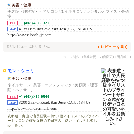
美容・健康
美容院・理容院・ヘアサロン
/
ネイルサロン
/
レンタルオフィス・会議
室
+1 (408) 490-1321
TEL
4735 Hamilton Ave,
San Jose
, CA, 95130 US
MAP
http://www.salonsbyjc.com
まだレビューはありません。
レビューを書く
[ページ制作]
[営業時間・内容変更]
[閉店報告]
モン・シェリ
美容・健康
ネイルサロン
/
美容・エステティック
/
美容院・理容
院・ヘアサロン
+1 (408) 816-0940
TEL
3200 Zanker Road,
San Jose
, CA, 95134 US
MAP
http://www.moncherinails.com
表参道・青山で店長経験を持つ1級ネイリストのプライベ
ートサロン☆確かな技術で日本の可愛いネイルをお楽し
み下さい。