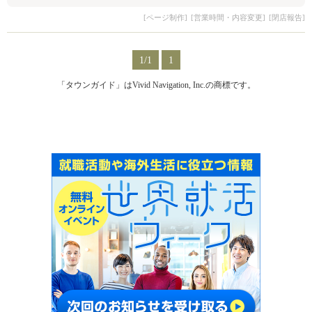
[ページ制作]
[営業時間・内容変更]
[閉店報告]
1/1
1
「タウンガイド」はVivid Navigation, Inc.の商標です。