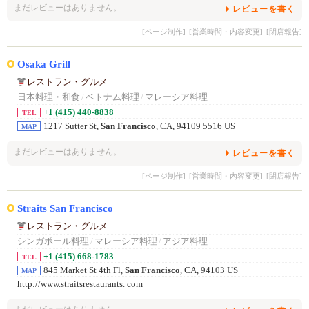
まだレビューはありません。
レビューを書く
[ページ制作]
[営業時間・内容変更]
[閉店報告]
Osaka Grill
レストラン・グルメ
日本料理・和食
/
ベトナム料理
/
マレーシア料理
+1 (415) 440-8838
TEL
1217 Sutter St,
San Francisco
, CA, 94109 5516 US
MAP
まだレビューはありません。
レビューを書く
[ページ制作]
[営業時間・内容変更]
[閉店報告]
Straits San Francisco
レストラン・グルメ
シンガポール料理
/
マレーシア料理
/
アジア料理
+1 (415) 668-1783
TEL
845 Market St 4th Fl,
San Francisco
, CA, 94103 US
MAP
http://www.straitsrestaurants. com