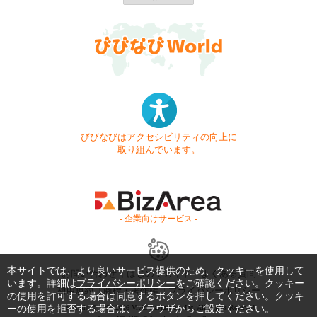
びびなびはアクセシビリティの向上に
取り組んでいます。
- 企業向けサービス -
本サイトでは、より良いサービス提供のため、クッキーを使用して
お問い合わせ
はじめてガイド
よくある質問
います。詳細は
プライバシーポリシー
をご確認ください。クッキー
利用規約
商標・著作権
プライバシーポリシー
の使用を許可する場合は同意するボタンを押してください。クッキ
ーの使用を拒否する場合は、ブラウザからご設定ください。
Copyright © 1999-2026 Vivid Navigation, Inc. All Rights Reserved.