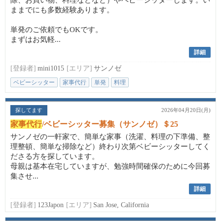
除、お買い物、料理などなど）やベビーシッターします。い
ままでにも多数経験あります。
単発のご依頼でもOKです。
まずはお気軽...
詳細
[登録者]
mini1015
[エリア]
サンノゼ
ベビーシッター
家事代行
単発
料理
探してます
2026年04月20日(月)
家事代行
/ベビーシッター募集（サンノゼ）＄25
サンノゼの一軒家で、簡単な家事（洗濯、料理の下準備、整
理整頓、簡単な掃除など）終わり次第ベビーシッターしてく
ださる方を探しています。
母親は基本在宅していますが、勉強時間確保のために今回募
集させ...
詳細
[登録者]
123Japon
[エリア]
San Jose, California