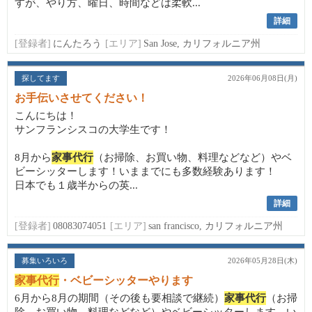
すが、やり方、曜日、時間などは柔軟...
詳細
[登録者]
にんたろう
[エリア]
San Jose, カリフォルニア州
探してます
2026年06月08日(月)
お手伝いさせてください！
こんにちは！
サンフランシスコの大学生です！
8月から
家事代行
（お掃除、お買い物、料理などなど）やベ
ビーシッターします！いままでにも多数経験あります！
日本でも１歳半からの英...
詳細
[登録者]
08083074051
[エリア]
san francisco, カリフォルニア州
募集いろいろ
2026年05月28日(木)
家事代行
・ベビーシッターやります
6月から8月の期間（その後も要相談で継続）
家事代行
（お掃