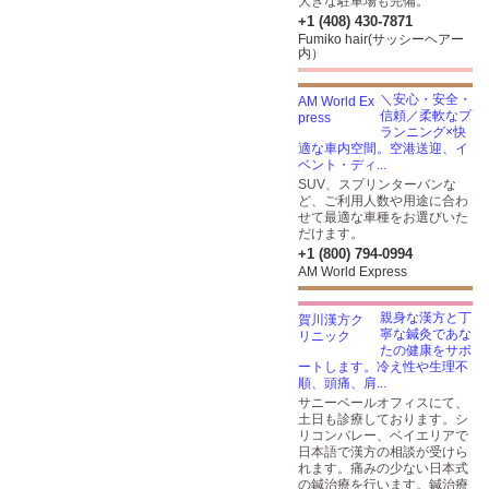
大きな駐車場も完備。
+1 (408) 430-7871
Fumiko hair(サッシーヘアー
内）
＼安心・安全・
信頼／柔軟なプ
ランニング×快
適な車内空間。空港送迎、イ
ベント・ディ...
SUV、スプリンターバンな
ど、ご利用人数や用途に合わ
せて最適な車種をお選びいた
だけます。
+1 (800) 794-0994
AM World Express
親身な漢方と丁
寧な鍼灸であな
たの健康をサポ
ートします。冷え性や生理不
順、頭痛、肩...
サニーベールオフィスにて、
土日も診療しております。シ
リコンバレー、ベイエリアで
日本語で漢方の相談が受けら
れます。痛みの少ない日本式
の鍼治療を行います。鍼治療