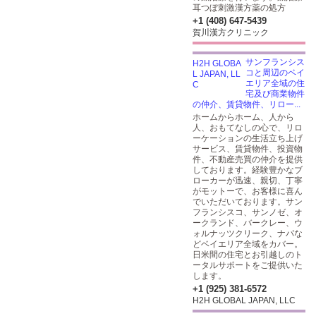
耳つぼ刺激漢方薬の処方
+1 (408) 647-5439
賀川漢方クリニック
サンフランシス
コと周辺のベイ
エリア全域の住
宅及び商業物件
の仲介、賃貸物件、リロー...
ホームからホーム、人から
人、おもてなしの心で、リロ
ーケーションの生活立ち上げ
サービス、賃貸物件、投資物
件、不動産売買の仲介を提供
しております。経験豊かなブ
ローカーが迅速、親切、丁寧
がモットーで、お客様に喜ん
でいただいております。サン
フランシスコ、サンノゼ、オ
ークランド、バークレー、ウ
ォルナッツクリーク、ナパな
どベイエリア全域をカバー。
日米間の住宅とお引越しのト
ータルサポートをご提供いた
します。
+1 (925) 381-6572
H2H GLOBAL JAPAN, LLC