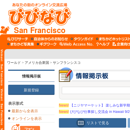
San Francisco
ワールド
>
アメリカ合衆国
>
サンフランシスコ
情報掲示板
新規登録
表示形式
News!
【ニジヤマーケット】 楽しみな新学
最新から全表示
News!
びびなび仕事探し交流会 in Hawaii 9/26（
オンラインを表示
リストで見る