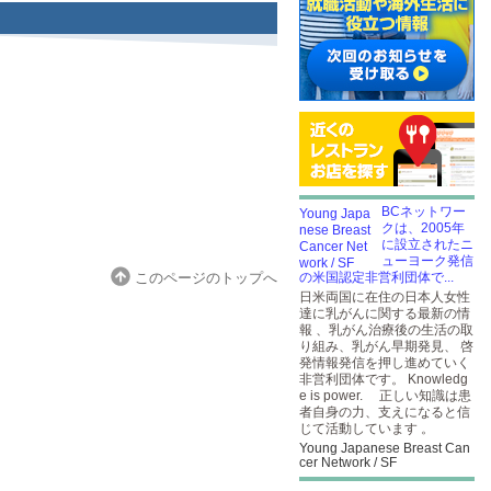
BCネットワー
クは、2005年
に設立されたニ
ューヨーク発信
このページのトップへ
の米国認定非営利団体で...
日米両国に在住の日本人女性
達に乳がんに関する最新の情
報 、乳がん治療後の生活の取
り組み、乳がん早期発見、 啓
発情報発信を押し進めていく
非営利団体です。 Knowledg
e is power. 正しい知識は患
者自身の力、支えになると信
じて活動しています 。
Young Japanese Breast Can
cer Network / SF