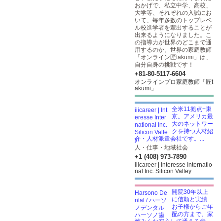
おかげで、私立中学、高校、
大学等、それぞれの入試にお
いて、毎年多数のトップレベ
ル校進学者を輩出することが
出来るようになりました。こ
の指導力が世界のどこまで通
用するのか。世界の家庭教師
「オンライン匠takumi」は、
自分自身の挑戦です！
+81-80-5117-6604
オンラインプロ家庭教師「匠t
akumi」
全米11拠点+東
京。アメリカ最
大のネットワー
クを持つ人材紹
介・人材派遣会社です。...
人・仕事・地域社会
+1 (408) 973-7890
iiicareer | Interesse Internatio
nal Inc. Silicon Valley
開院30年以上
に信頼と実績
お子様からご年
配の方まで、家