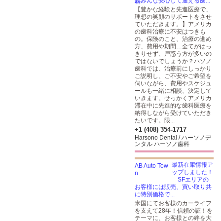
族みんな安心して通える歯...
【豊かな経験と先進医療で、
理想の笑顔のサポートをさせ
ていただきます。】アメリカ
の歯科治療に不安はつきも
の。保険のこと、治療の進め
方、費用や期間…全てがはっ
きりせず、戸惑う方が多いの
ではないでしょうか？ハソノ
歯科では、治療前にしっかり
ご説明し、ご不安やご希望を
伺いながら、費用やスケジュ
ールも一緒に相談、決定して
いきます。せっかくアメリカ
滞在中に先進的な歯科医療を
納得しながら受けていただき
たいです。限...
+1 (408) 354-1717
Harsono Dental / ハーソノデ
ンタル ハーソノ歯科
最新在庫情報ア
ップしました！
SFエリアの
お客様には販売、買い取り共
に特別価格で...
米国にてお客様のカーライフ
を支えて28年！信頼の証！を
テーマに、お客様との絆を大