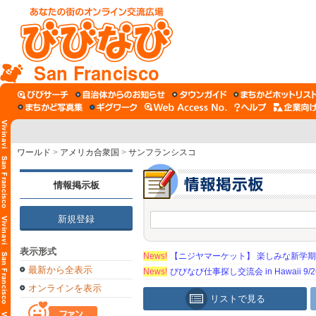
San Francisco
ワールド
>
アメリカ合衆国
>
サンフランシスコ
情報掲示板
新規登録
表示形式
News!
【ニジヤマーケット】 楽しみな新学
最新から全表示
News!
びびなび仕事探し交流会 in Hawaii 9/26（
オンラインを表示
リストで見る