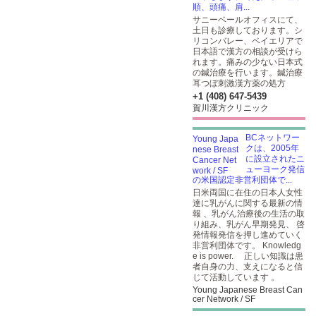
順、頭痛、肩...
サニーベールオフィスにて、
土日も診療しております。シ
リコンバレー、ベイエリアで
日本語で漢方の相談が受けら
れます。痛みの少ない日本式
の鍼治療を行います。鍼治療
耳つぼ刺激漢方薬の処方
+1 (408) 647-5439
賀川漢方クリニック
BCネットワー
クは、2005年
に設立されたニ
ューヨーク発信
の米国認定非営利団体で...
日米両国に在住の日本人女性
達に乳がんに関する最新の情
報 、乳がん治療後の生活の取
り組み、乳がん早期発見、 啓
発情報発信を押し進めていく
非営利団体です。 Knowledg
e is power. 正しい知識は患
者自身の力、支えになると信
じて活動しています 。
Young Japanese Breast Can
cer Network / SF