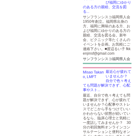
び福岡にゆかり
のある方の親睦、交流を図
る...
サンフランシスコ福岡県人会
1950年創立。福岡県出身の
方、福岡に興味のある方、お
よび福岡にゆかりのある方の
親睦、交流を図る会。新年
会、ピクニック等たくさんの
イベントを企画。お気軽にご
連絡下さい。■渡辺るい子 fkk
enjinsf@gmail.com
サンフランシスコ福岡県人会
最近心が疲れて
いませんか？
自分で色々考え
ても問題が解決できず、心配
事やスト...
最近、自分で色々考えても問
題が解決できず、心が疲れて
いませんか？心配事やストレ
スでどこから手をつけていい
かわからない状態が続いてい
るなら、臨床心理士と気軽に
一度話してみませんか？ 30
分の初回無料オンラインコン
サルテーションと便利なオン