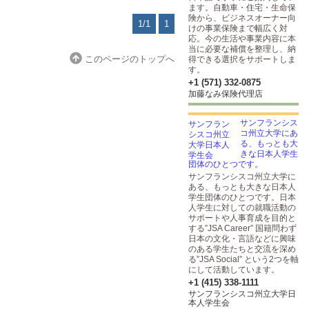
ます。自動車・住宅・生命保
険から、ビジネスオーナー向
1/1
1
けの事業保険まで幅広く対
応。今の生活や事業内容に本
当に必要な補償を整理し、納
このページのトップへ
得できる選択をサポートしま
す。
+1 (571) 332-0875
加藤なみ保険代理店
サンフランシス
コ州立大学にあ
る、もっとも大
きな日本人学生
団体のひとつです。
サンフランシスコ州立大学に
ある、もっとも大きな日本人
学生団体のひとつです。日本
人学生に対しての就職活動の
サポートや人事育成を目的と
する”JSA Career” 国籍問わず
日本の文化・言語などに興味
のある学生たちと交流を深め
る”JSA Social” という2つを軸
にして活動しています。
+1 (415) 338-1111
サンフランシスコ州立大学日
本人学生会