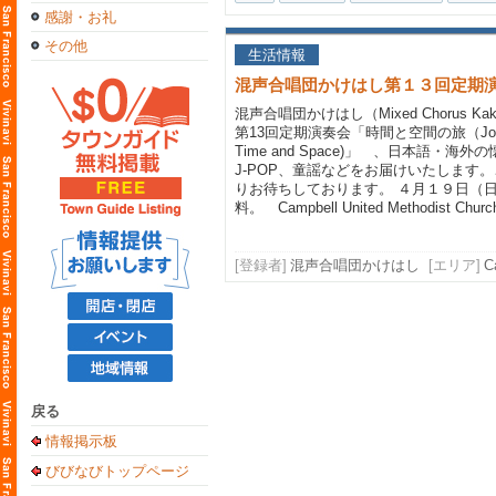
感謝・お礼
その他
生活情報
混声合唱団かけはし第１３回定期
混声合唱団かけはし（Mixed Chorus Kak
第13回定期演奏会「時間と空間の旅（Journe
Time and Space)」 、日本語・海
J-POP、童謡などをお届けいたします
りお待ちしております。 ４月１９日（
料。 Campbell United Methodist Church.
[登録者]
混声合唱団かけはし
[エリア]
C
戻る
情報掲示板
びびなびトップページ