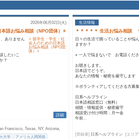
2026年06月02日(火)
生活情報
日本語お悩み相談（NPO団体）⭐
＊＊＊＊＊ 生活お悩み相談 
と、ありません
日々の生活で困っていることや悩
ますか？
談したいこ
⭐︎ 一人で悩まないで お電話くださ
か？
お聴きします。
日本語でどうぞ。
あなたの情報・秘密を厳守します
※ボランティアしてくださる方募
日系ヘルプライン
日本語相談窓口（無料）
傾聴・情報提供・秘密厳守
相談受け付け時間：月〜金
詳細
午前...
an Francisco, Texas, NY, Arizona,
[登録者]
日系ヘルプライン
[エリア
カ大学
アメリカ人間関係