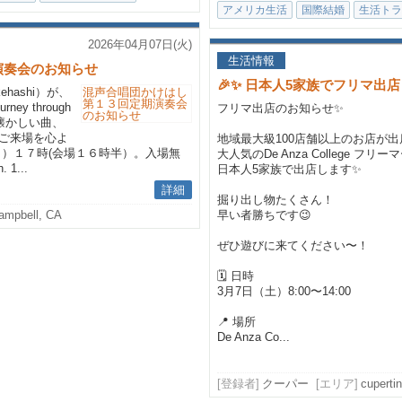
アメリカ生活
国際結婚
生活トラ
2026年04月07日(火)
生活情報
演奏会のお知らせ
🎉✨ 日本人5家族でフリマ出店
ehashi）が、
y through
フリマ出店のお知らせ✨
外の懐かしい曲、
。ご来場を心よ
地域最大級100店舗以上のお店が出
日）１７時(会場１６時半）。入場無
大人気のDe Anza College フリ
 1...
日本人5家族で出店します✨
詳細
掘り出し物たくさん！
ampbell, CA
早い者勝ちです😉
ぜひ遊びに来てください〜！
🗓 日時
3月7日（土）8:00〜14:00
📍 場所
De Anza Co...
[登録者]
クーパー
[エリア]
cuperti