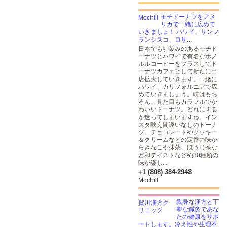
モチドーナツをアメ
リカで一緒に広めて
いきましょ！ ハワイ、サンフ
ランシスコ、ロサ...
日本でも馴染みのあるモチド
ーナツとハワイで有名なホノ
ルルコーヒーをプラスしてド
ーナツカフェとして新たに出
店拡大していきます。一緒に
ハワイ、カリフォルニアで広
めていきましょう。味はもち
ろん、見た目もカラフルでか
わいいドーナツ。どれにする
か迷ってしまいますね。イン
スタ映え間違いなしのドーナ
ツ。チョコレートやクッキー
＆クリームなどの定番の味か
らきなこや抹茶、ほうじ茶な
ど和テイストなど約30種類の
味が楽し...
+1 (808) 384-2948
Mochill
親身な漢方と丁
寧な鍼灸であな
たの健康をサポ
ートします。冷え性や生理不