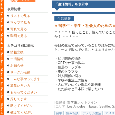
「生活情報」を表示中
表示切替
リストで見る
生活情報
マップで見る
⭐ 留学生・学生・社会人のための
写真で見る
＊＊＊＊＊ 困ったこと、悩んでいるこ
動画で見る
か？ ＊＊＊＊＊
毎日の生活で困っていることや誰かに相
カテゴリ別に表示
と、一人で悩んでいることはありません
情報交換
・ビザ関係の悩み
生活情報
・OPTや仕事の悩み
お知らせ
・住居のトラブル
・車のトラブル
サークル活動
・対人関係の悩み
こんな事やってます
・学校や生活上の悩み
・人に言いにくい悩みや出来事
募集いろいろ
・ただ誰かと日本語で話したい<...
もらってください
探してます
[登録者]
留学生ホットライン
助けてください
[エリア]
Los Angeles, Hawaii, Seattle, S
教えてください
留学
悩み相談
アメリカ生活
アメリ