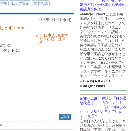
英検1級、準１
ブル
仕事の悩み
無料相談
級約８割の合格率！お子様の
英語力を伸ば...
Vantage School は英語を母
国語としない生徒にマルチメ
2026年03月01日(日)
ディアを駆使したユニークで
します！✨🎉
効果的な方法で、リスニン
グ、スピーキング、読解力、
英作文の能力を授ける方法を
開発しました。これには、生
店する
徒は英語を外国語と思わず、
第二の国語のように、より自
ーマーケット に
然な形で英語を学ばせようと
いう狙いが込められていま
す。英会話・ESL・子育てク
ラス・日本語・小中高受験ク
ラス・大学生一般・エグゼク
ティブクラス・オンライン...
+1 (408) 616-8881
Vantage School
保険は「何を選
ぶか」よりも、
「誰に相談する
か」が大切だと考えていま
す。 制度や内...
詳細
在米日本人の方に向けて、ア
no
メリカの分かりにくい保険を
日本語で丁寧にご案内してい