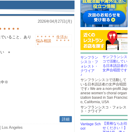
2026年04月27日(月)
＊＊＊＊＊
んでいること、あり
い ⭐︎
サンフランシス
コで活動してい
る日本語話者の
女声合唱団です
♪
サンフランシスコで活動して
集中※
いる日本語話者の女声合唱団
です♪ We are a non-profit Jap
anese women’s choral organ
ization based in San Francisc
o, California, USA
サンフランシスコ・フォレス
ト・クワイア
詳細
【英検ならお任
]
Los Angeles
せください！】