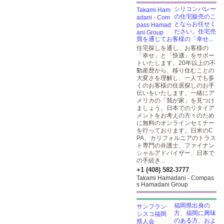
シリコンバレー
の住宅販売のこ
とならお任せく
ださい。住宅売
買を通じてお客様の「幸せ...
住宅探しを通し、お客様の
「幸せ」と「快適」をサポー
トいたします。20年以上の不
動産歴から、移り住むことの
大変さを理解し、一人でも多
くのお客様の住居探しのお手
伝いをいたします。一緒にア
メリカの「我が家」を見つけ
ましょう。日本でのリタイア
メントをお考えの方々のため
に無料のオンラインセミナー
を行っております。日米のC
PA、カリフォルニアのトラス
ト専門の弁護士、ファイナン
シャルアドバイザー、日本で
の手続き...
+1 (408) 582-3777
Takami Hamadani - Compas
s Hamadani Group
福岡県出身の
方、福岡に興味
のある方、およ