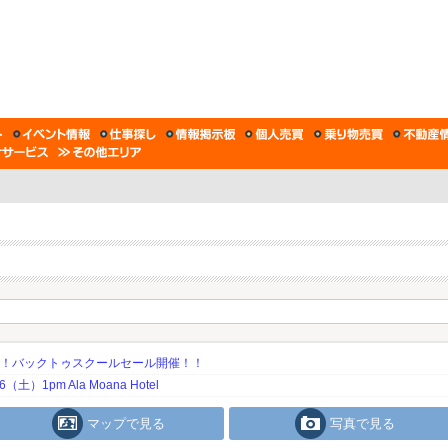
期！バックトゥスクールセール開催！！
土）1pm Ala Moana Hotel
マップで見る
写真で見る