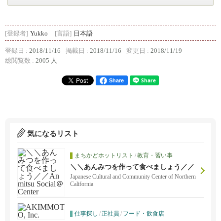
[登録者]
Yukko
[言語]
日本語
登録日 :
2018/11/16
掲載日 :
2018/11/16
変更日 :
2018/11/19
総閲覧数 :
2005 人
Share
気になるリスト
まちかどホットリスト
/
教育・習い事
＼＼あんみつを作って食べましょう／／
Anmitsu Social＠Center
Japanese Cultural and Community Center of Northern
California
仕事探し
/
正社員
/
フード・飲食店