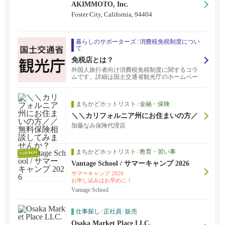
AKIMMOTO, Inc.
Foster City, California, 94404
暮らしのサポーターズ
/
消費税免税制度につい
て
免税店とは？
外国人旅行者向け消費税免税制度に関するコラ
ムです。詳細は国土交通省観光庁のホームペー
ジをご覧ください。観光庁、全国の地方運輸局
及び地方経済産業局においても、消費税免税制
度に関する相談を受け付けています。
まちかどホットリスト
/
金融・保険
＼＼カリフォルニア州にお住まいの方／
／無料保険相談してみませんか？
加藤なみ保険代理店
まちかどホットリスト
/
教育・習い事
COUPON
Vantage School / サマーキャンプ 2026
サマーキャンプ 2026
お申し込みはお早めに！
Vantage School
仕事探し
/
正社員
/
販売
Osaka Market Place LLC.