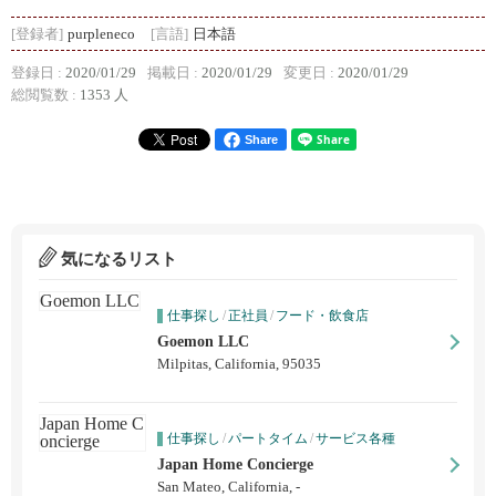
[登録者]
purpleneco
[言語]
日本語
登録日 :
2020/01/29
掲載日 :
2020/01/29
変更日 :
2020/01/29
総閲覧数 :
1353 人
Share
気になるリスト
仕事探し
/
正社員
/
フード・飲食店
Goemon LLC
Milpitas, California, 95035
仕事探し
/
パートタイム
/
サービス各種
Japan Home Concierge
San Mateo, California, -