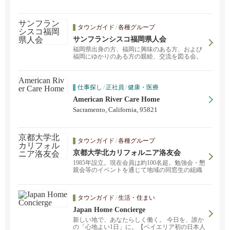
タウンガイド
/
各種グループ
サンフランシスコ福岡県人会
福岡県出身の方、福岡に興味のある方、および
福岡にゆかりのある方の親睦、交流を図る会。
仕事探し
/
正社員
/
健康・医療
American River Care Home
Sacramento, California, 95821
タウンガイド
/
各種グループ
京都大学北カリフォルニア洛友会
1985年設立。現在会員は約100名超。勉強会・懇
親会等のイベントを通じて地域の同窓生の組織
化・交流を行うとともに、大学本部 との交流を
深め、現役学生の米国チャレンジ支援も進めて
いる。
タウンガイド
/
生活・住まい
Japan Home Concierge
新しい地で、あなたらしく働く。 今日を、誰か
の「心地よい1日」に。【ベイエリア初の日本人