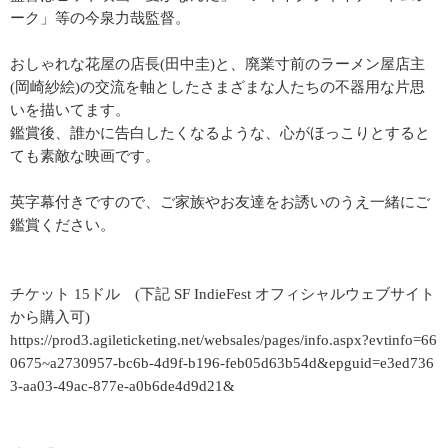
ーク」等の今泉力哉監督。
おしゃれな花屋の店長(田中圭)と、廃業寸前のラーメン屋店主
(岡崎紗絵)の交流を軸としたさまざまな人たちの不器用な片思
いを描いてます。
鑑賞後、誰かに告白したくなるような、心がほっこりとすると
ても素敵な映画です。
英字幕付きですので、ご家族やお友達をお誘いのうえ一緒にご
鑑賞ください。
チケット 15ドル (下記 SF IndieFest オフィシャルウェブサイト
から購入可)
https://prod3.agileticketing.net/websales/pages/info.aspx?evtinfo=66
0675~a2730957-bc6b-4d9f-b196-feb05d63b54d&epguid=e3ed736
3-aa03-49ac-877e-a0b6de4d9d21&