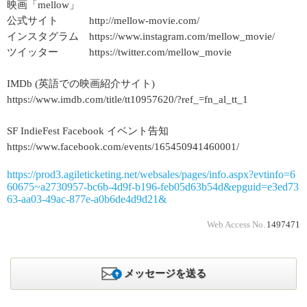
映画「mellow」
公式サイト http://mellow-movie.com/
インスタグラム https://www.instagram.com/mellow_movie/
ツイッター https://twitter.com/mellow_movie
IMDb (英語での映画紹介サイト)
https://www.imdb.com/title/tt10957620/?ref_=fn_al_tt_1
SF IndieFest Facebook イベント告知
https://www.facebook.com/events/165450941460001/
https://prod3.agileticketing.net/websales/pages/info.aspx?evtinfo=6
60675~a2730957-bc6b-4d9f-b196-feb05d63b54d&epguid=e3ed73
63-aa03-49ac-877e-a0b6de4d9d21&
Web Access No.
1497471
メッセージを送る