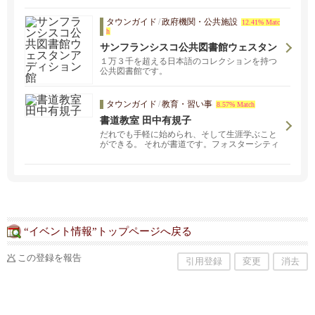
タウンガイド
/
政府機関・公共施設
12.41% Matc
h
サンフランシスコ公共図書館ウェスタン
アディション館
１万３千を超える日本語のコレクションを持つ
公共図書館です。
タウンガイド
/
教育・習い事
8.57% Match
書道教室 田中有規子
だれでも手軽に始められ、そして生涯学ぶこと
ができる。 それが書道です。フォスターシティ
ーの当書道教室では、子どもから大人まで、幅
広い年代の方が学んでいます。
“イベント情報”トップページへ戻る
この登録を報告
引用登録
変更
消去