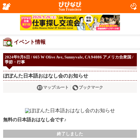
San Francisco
イベント情報
2024年9月6日 / 665 W Olive Ave, Sunnyvale, CA 94086 アメリカ合衆国 /
季節・行事
ぽぽんた日本語おはなし会のお知らせ
マップ/ルート
ブックマーク
無料の日本語おはなし会です♪
終了しました