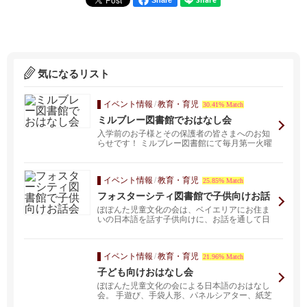
Share
気になるリスト
イベント情報
/
教育・育児
30.41% Match
ミルブレー図書館でおはなし会
入学前のお子様とその保護者の皆さまへのお知
らせです！ ミルブレー図書館にて毎月第一火曜
日、ぽぽんた...
イベント情報
/
教育・育児
25.85% Match
フォスターシティ図書館で子供向けお話
会
ぽぽんた児童文化の会は、ベイエリアにお住ま
いの日本語を話す子供向けに、お話を通して日
本語や日本の文化...
イベント情報
/
教育・育児
21.96% Match
子ども向けおはなし会
ぽぽんた児童文化の会による日本語のおはなし
会。 手遊び、手袋人形、パネルシアター、紙芝
居、絵本の読み...