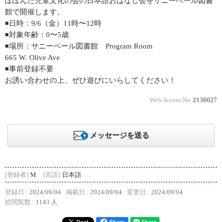
ぽぽんた児童文化の会の日本語おはなし会をサニーベール図書
館で開催します。
◾️日時：9/6（金）11時〜12時
◾️対象年齢：0〜5歳
◾️場所：サニーベール図書館 Program Room
665 W. Olive Ave
◾️事前登録不要
お誘い合わせの上、ぜひ遊びにいらしてください！
Web Access No.
2136027
メッセージを送る
[登録者]
M
[言語]
日本語
登録日 :
2024/09/04
掲載日 :
2024/09/04
変更日 :
2024/09/04
総閲覧数 :
1143 人