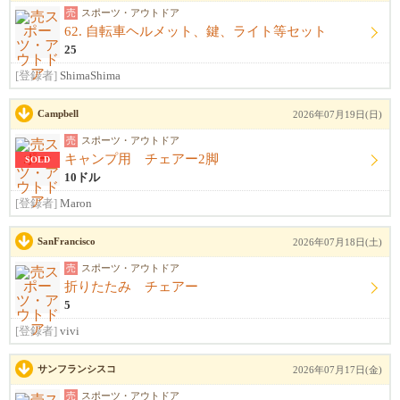
売
スポーツ・アウトドア
62. 自転車ヘルメット、鍵、ライト等セット
25
[登録者]
ShimaShima
Campbell
2026年07月19日(日)
売
スポーツ・アウトドア
キャンプ用 チェアー2脚
SOLD
10ドル
[登録者]
Maron
SanFrancisco
2026年07月18日(土)
売
スポーツ・アウトドア
折りたたみ チェアー
5
[登録者]
vivi
サンフランシスコ
2026年07月17日(金)
売
スポーツ・アウトドア