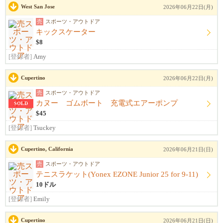
West San Jose
2026年06月22日(月)
売
スポーツ・アウトドア
キックスケーター
$8
[登録者]
Amy
Cupertino
2026年06月22日(月)
売
スポーツ・アウトドア
カヌー ゴムボート 充電式エアーポンプ
SOLD
$45
[登録者]
Tsuckey
Cupertino, California
2026年06月21日(日)
売
スポーツ・アウトドア
テニスラケット(Yonex EZONE Junior 25 for 9-11)
10ドル
[登録者]
Emily
Cupertino
2026年06月21日(日)