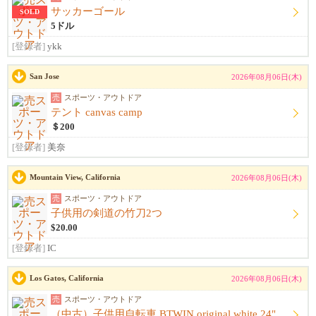
サッカーゴール
SOLD
5ドル
[登録者]
ykk
San Jose
2026年08月06日(木)
売
スポーツ・アウトドア
テント canvas camp
＄200
[登録者]
美奈
Mountain View, California
2026年08月06日(木)
売
スポーツ・アウトドア
子供用の剣道の竹刀2つ
$20.00
[登録者]
IC
Los Gatos, California
2026年08月06日(木)
売
スポーツ・アウトドア
（中古）子供用自転車 BTWIN original white 24"