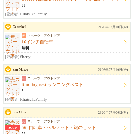
30
[登録者]
HiratsukaFamily
Campbell
2026年07月10日(金)
無
スポーツ・アウトドア
16インチ自転車
無料
[登録者]
Sherry
San Mateo
2026年07月10日(金)
売
スポーツ・アウトドア
Running vest ランニングベスト
5
[登録者]
HiratsukaFamily
Los Altos
2026年07月06日(月)
売
スポーツ・アウトドア
56. 自転車・ヘルメット・鍵のセット
SOLD
50