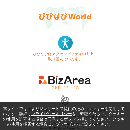
びびなびはアクセシビリティの向上に
取り組んでいます。
- 企業向けサービス -
本サイトでは、より良いサービス提供のため、クッキーを使用して
お問い合わせ
はじめてガイド
よくある質問
います。詳細は
プライバシーポリシー
をご確認ください。クッキー
利用規約
商標・著作権
プライバシーポリシー
の使用を許可する場合は同意するボタンを押してください。クッキ
ーの使用を拒否する場合は、ブラウザからご設定ください。
Copyright © 1999-2026 Vivid Navigation, Inc. All Rights Reserved.
Server US (42) @ Los Angeles Data Center