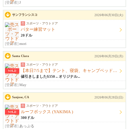
[登録者]
J
サンフランシスコ
2026年06月30日(火)
売
スポーツ・アウトドア
パター練習マット
20ドル
[登録者]
mori
Santa Clara
2026年06月29日(月)
売
スポーツ・アウトドア
【本日7/5まで】テント、寝袋、キャンプベッドのセット販売
SOLD
値引きしました$350←オリジナル...
[登録者]
May
Sanjose, CA
2026年06月28日(日)
売
スポーツ・アウトドア
ルーフボックス (YAKIMA )
SOLD
300ドル
[登録者]
あっぷる