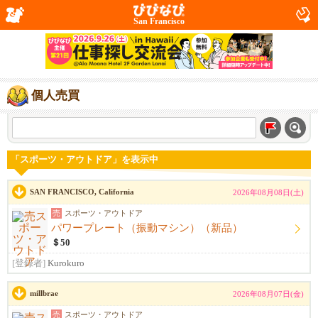
San Francisco
個人売買
「スポーツ・アウトドア」を表示中
SAN FRANCISCO, California
2026年08月08日(土)
売
スポーツ・アウトドア
パワープレート（振動マシン）（新品）
＄50
[登録者]
Kurokuro
millbrae
2026年08月07日(金)
売
スポーツ・アウトドア