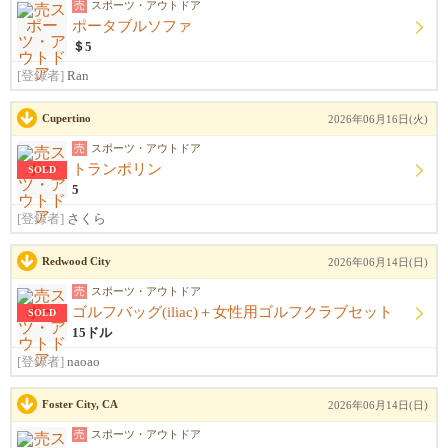
売
スポーツ・アウトドア
ポータブルソファ
＄5
[登録者]
Ran
Cupertino
2026年06月16日(火)
売
スポーツ・アウトドア
トランポリン
SOLD
5
[登録者]
さくら
Redwood City
2026年06月14日(日)
売
スポーツ・アウトドア
ゴルフバッグ(iliac)＋女性用ゴルフクラブセット
SOLD
15ドル
[登録者]
naoao
Foster City, CA
2026年06月14日(日)
売
スポーツ・アウトドア