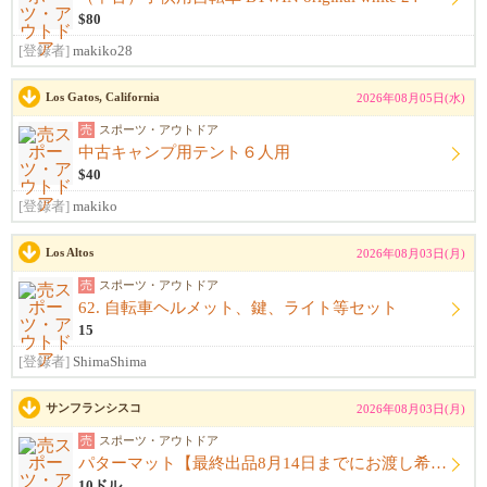
$80
[登録者]
makiko28
Los Gatos, California
2026年08月05日(水)
売
スポーツ・アウトドア
中古キャンプ用テント６人用
$40
[登録者]
makiko
Los Altos
2026年08月03日(月)
売
スポーツ・アウトドア
62. 自転車ヘルメット、鍵、ライト等セット
15
[登録者]
ShimaShima
サンフランシスコ
2026年08月03日(月)
売
スポーツ・アウトドア
パターマット【最終出品8月14日までにお渡し希望】
10ドル