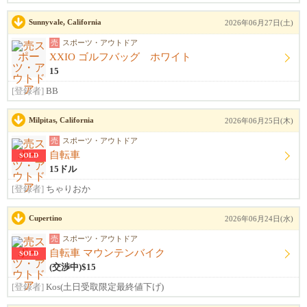
Sunnyvale, California
2026年06月27日(土)
売
スポーツ・アウトドア
XXIO ゴルフバッグ ホワイト
15
[登録者]
BB
Milpitas, California
2026年06月25日(木)
売
スポーツ・アウトドア
自転車
SOLD
15ドル
[登録者]
ちゃりおか
Cupertino
2026年06月24日(水)
売
スポーツ・アウトドア
自転車 マウンテンバイク
SOLD
(交渉中)$15
[登録者]
Kos(土日受取限定最終値下げ)