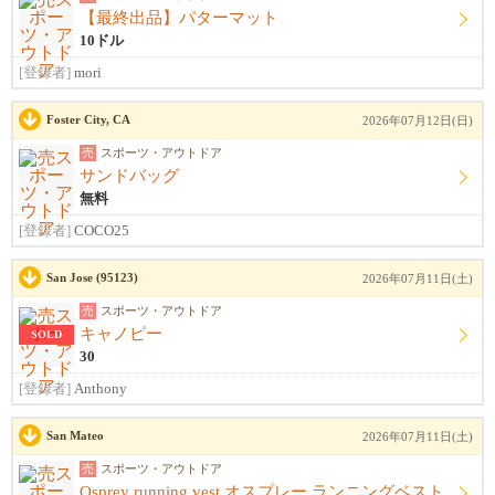
【最終出品】パターマット
10ドル
[登録者]
mori
Foster City, CA
2026年07月12日(日)
売
スポーツ・アウトドア
サンドバッグ
無料
[登録者]
COCO25
San Jose (95123)
2026年07月11日(土)
売
スポーツ・アウトドア
キャノピー
SOLD
30
[登録者]
Anthony
San Mateo
2026年07月11日(土)
売
スポーツ・アウトドア
Osprey running vest オスプレー ランニングベスト