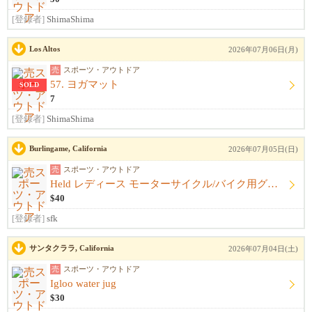
[登録者]
ShimaShima
Los Altos
2026年07月06日(月)
売
スポーツ・アウトドア
57. ヨガマット
SOLD
7
[登録者]
ShimaShima
Burlingame, California
2026年07月05日(日)
売
スポーツ・アウトドア
Held レディース モーターサイクル/バイク用グローブ、サイズS NEW
$40
[登録者]
sfk
サンタクララ, California
2026年07月04日(土)
売
スポーツ・アウトドア
Igloo water jug
$30