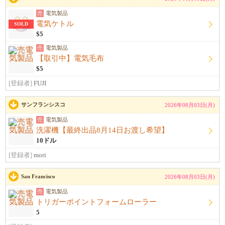
売
電気製品
電気ケトル
SOLD
$5
売
電気製品
【取引中】電気毛布
$5
[登録者]
FUJI
サンフランシスコ
2026年08月03日(月)
売
電気製品
洗濯機【最終出品8月14日お渡し希望】
10ドル
[登録者]
mori
San Francisco
2026年08月03日(月)
売
電気製品
トリガーポイントフォームローラー
5