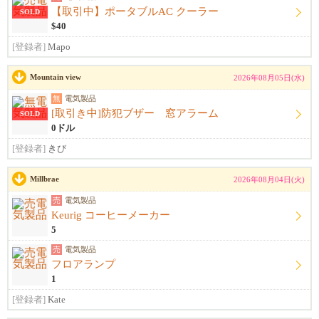
【取引中】ポータブルAC クーラー
SOLD
$40
[登録者]
Mapo
Mountain view
2026年08月05日(水)
無
電気製品
[取引き中]防犯ブザー 窓アラーム
SOLD
0ドル
[登録者]
きび
Millbrae
2026年08月04日(火)
売
電気製品
Keurig コーヒーメーカー
5
売
電気製品
フロアランプ
1
[登録者]
Kate