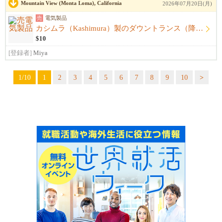
Mountain View (Monta Loma), California
2026年07月20日(月)
売
電気製品
カシムラ（Kashimura）製のダウントランス（降圧用変圧器）**「TI-351」
$10
[登録者]
Miya
1/10
1
2
3
4
5
6
7
8
9
10
>