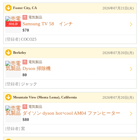
Foster City, CA
2026年07月21日(火)
売
電気製品
Samsung TV 58 インチ
SOLD
$70
[登録者]
COCO25
Berkeley
2026年07月20日(月)
売
電気製品
Dyson 掃除機
80
[登録者]
ジャック
Mountain View (Monta Loma), California
2026年07月20日(月)
売
電気製品
ダイソン dyson hot+cool AM04 ファンヒーター
$80
[登録者]
宮