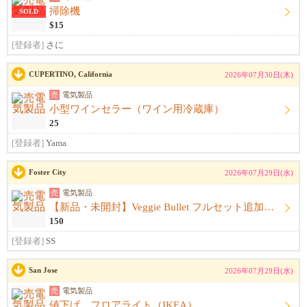
掃除機
SOLD
$15
[登録者]
さに
CUPERTINO, California
2026年07月30日(木)
売
電気製品
小型ワインセラー（ワイン用冷蔵庫）
25
[登録者]
Yama
Foster City
2026年07月29日(水)
売
電気製品
【新品・未開封】Veggie Bullet フルセット追加ブレード4種＋ブレンダー付
150
[登録者]
SS
San Jose
2026年07月29日(水)
売
電気製品
値下げ フロアライト（IKEA）