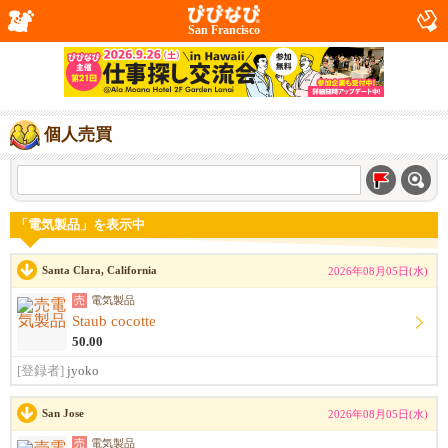
San Francisco
個人売買
「電気製品」を表示中
Santa Clara, California
2026年08月05日(水)
売
電気製品
Staub cocotte
50.00
[登録者]
jyoko
San Jose
2026年08月05日(水)
売
電気製品