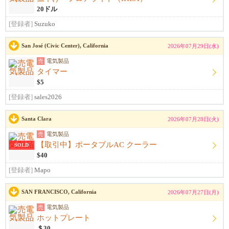
20ドル
[登録者]
Suzuko
San José (Civic Center), California
2026年07月29日(水)
売
電気製品
タイマー
$5
[登録者]
sales2026
Santa Clara
2026年07月28日(火)
売
電気製品
【取引中】ポータブルAC クーラー
SOLD
$40
[登録者]
Mapo
SAN FRANCISCO, California
2026年07月27日(月)
売
電気製品
ホットプレート
＄30