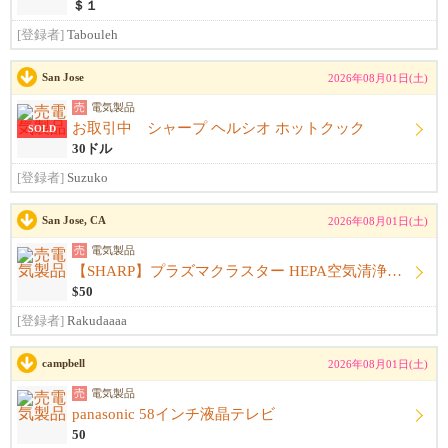
＄１
[登録者]
Tabouleh
San Jose
2026年08月01日(土)
売
電気製品
お取引中 シャープ ヘルシオ ホットクック
SOLD
30ドル
[登録者]
Suzuko
San Jose, CA
2026年08月01日(土)
売
電気製品
【SHARP】プラズマクラスター HEPA空気清浄機 FP-K50U／動作良好
$50
[登録者]
Rakudaaaa
campbell
2026年08月01日(土)
売
電気製品
panasonic 58インチ液晶テレビ
50