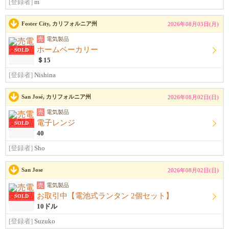
[登録者]
m
Foster City, カリフォルニア州
2026年08月03日(月)
売
電気製品
ホームベーカリー
SOLD
＄15
[登録者]
Nishina
San José, カリフォルニア州
2026年08月02日(日)
売
電気製品
電子レンジ
SOLD
40
[登録者]
Sho
San Jose
2026年08月02日(日)
売
電気製品
お取引中【電池式ランタン 2個セット】
SOLD
10ドル
[登録者]
Suzuko