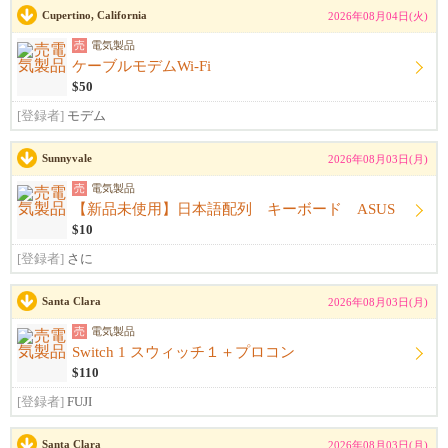
Cupertino, California
2026年08月04日(火)
売
電気製品
ケーブルモデムWi-Fi
$50
[登録者]
モデム
Sunnyvale
2026年08月03日(月)
売
電気製品
【新品未使用】日本語配列 キーボード ASUS
$10
[登録者]
さに
Santa Clara
2026年08月03日(月)
売
電気製品
Switch 1 スウィッチ１＋プロコン
$110
[登録者]
FUJI
Santa Clara
2026年08月03日(月)