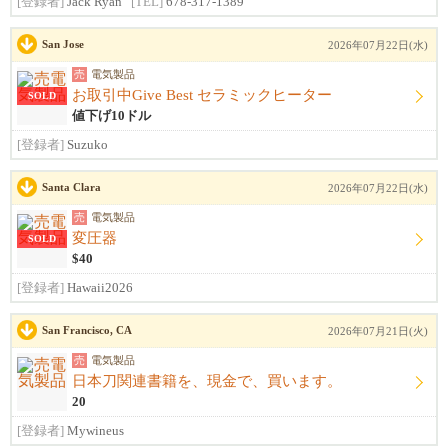
[登録者]
Jack Ryan
[TEL]
678-317-1389
San Jose
2026年07月22日(水)
売
電気製品
お取引中Give Best セラミックヒーター
SOLD
値下げ10ドル
[登録者]
Suzuko
Santa Clara
2026年07月22日(水)
売
電気製品
変圧器
SOLD
$40
[登録者]
Hawaii2026
San Francisco, CA
2026年07月21日(火)
売
電気製品
日本刀関連書籍を、現金で、買います。
20
[登録者]
Mywineus