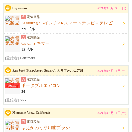
Cupertino
2026年08月02日(日)
売
電気製品
Samsung 55インチ 4Kスマートテレビ＋テレビ台セット
220ドル
売
電気製品
Oster ミキサー
15ドル
[登録者]
Hanimaru
San José (Strawberry Square), カリフォルニア州
2026年08月01日(土)
売
電気製品
ポータブルエアコン
SOLD
80
[登録者]
Sho
Mountain View, California
2026年08月01日(土)
売
電気製品
はえかわり期用歯ブラシ