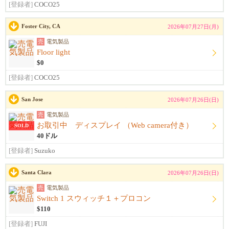
[登録者]
COCO25
Foster City, CA
2026年07月27日(月)
売
電気製品
Floor light
$0
[登録者]
COCO25
San Jose
2026年07月26日(日)
売
電気製品
お取引中 ディスプレイ （Web camera付き）
SOLD
40ドル
[登録者]
Suzuko
Santa Clara
2026年07月26日(日)
売
電気製品
Switch 1 スウィッチ１＋プロコン
$110
[登録者]
FUJI