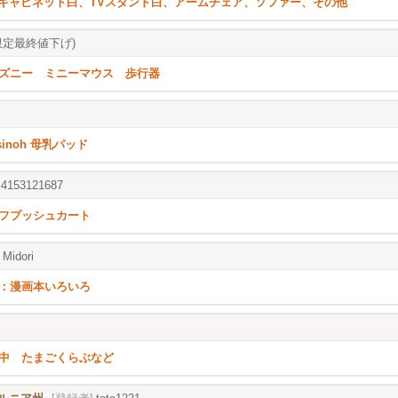
eaキャビネット白、TVスタンド白、アームチェア、ソファー、その他
取限定最終値下げ)
ズニー ミニーマウス 歩行器
sinoh 母乳パッド
4153121687
フプッシュカート
Midori
：漫画本いろいろ
中 たまごくらぶなど