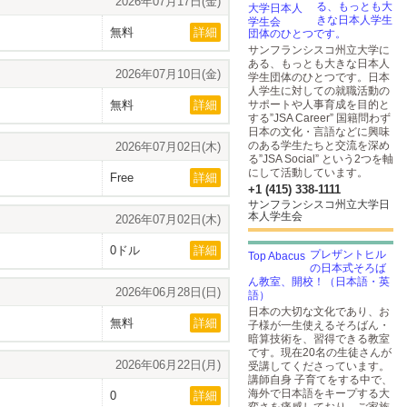
2026年07月17日(金)
る、もっとも大
きな日本人学生
無料
詳細
団体のひとつです。
サンフランシスコ州立大学に
ある、もっとも大きな日本人
2026年07月10日(金)
学生団体のひとつです。日本
人学生に対しての就職活動の
無料
詳細
サポートや人事育成を目的と
する”JSA Career” 国籍問わず
日本の文化・言語などに興味
のある学生たちと交流を深め
2026年07月02日(木)
る”JSA Social” という2つを軸
にして活動しています。
Free
詳細
+1 (415) 338-1111
サンフランシスコ州立大学日
本人学生会
2026年07月02日(木)
0ドル
詳細
プレザントヒル
の日本式そろば
ん教室、開校！（日本語・英
2026年06月28日(日)
語）
日本の大切な文化であり、お
無料
詳細
子様が一生使えるそろばん・
暗算技術を、習得できる教室
です。現在20名の生徒さんが
2026年06月22日(月)
受講してくださっています。
講師自身 子育てをする中で、
海外で日本語をキープする大
0
詳細