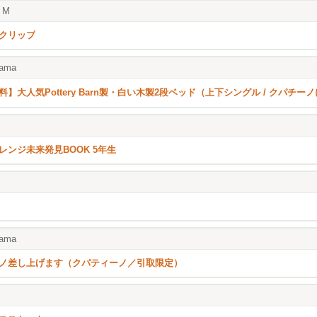
M
クリップ
ama
料】大人気Pottery Barn製・白い木製2段ベッド（上下シングル / クパチ
レンジ未来発見BOOK 5年生
ama
ノ差し上げます（クパティーノ／引取限定）