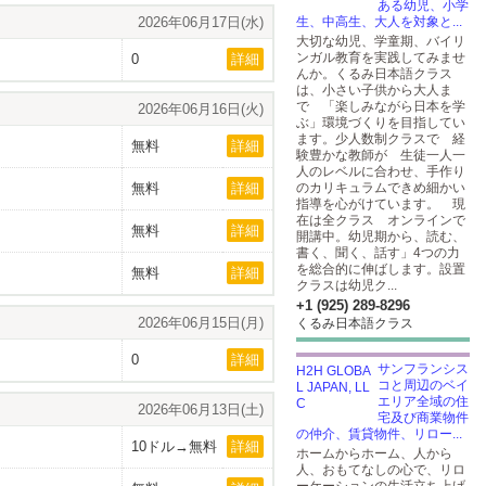
ある幼児、小学
2026年06月17日(水)
生、中高生、大人を対象と...
大切な幼児、学童期、バイリ
ンガル教育を実践してみませ
0
詳細
んか。くるみ日本語クラス
は、小さい子供から大人ま
で 「楽しみながら日本を学
2026年06月16日(火)
ぶ」環境づくりを目指してい
ます。少人数制クラスで 経
無料
詳細
験豊かな教師が 生徒一人一
人のレベルに合わせ、手作り
無料
詳細
のカリキュラムできめ細かい
指導を心がけています。 現
在は全クラス オンラインで
無料
詳細
開講中。幼児期から、読む、
書く、聞く、話す」4つの力
を総合的に伸ばします。設置
無料
詳細
クラスは幼児ク...
+1 (925) 289-8296
2026年06月15日(月)
くるみ日本語クラス
0
詳細
サンフランシス
コと周辺のベイ
エリア全域の住
2026年06月13日(土)
宅及び商業物件
の仲介、賃貸物件、リロー...
10ドル→無料
詳細
ホームからホーム、人から
人、おもてなしの心で、リロ