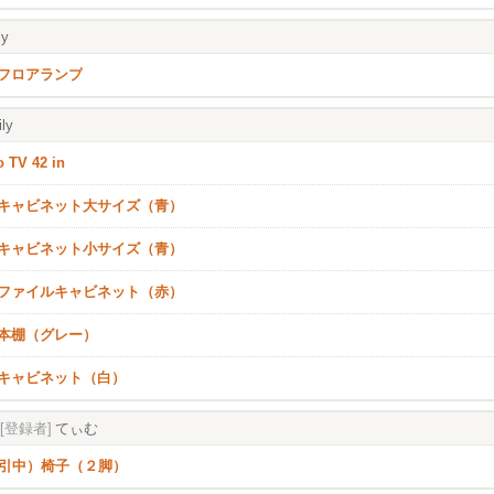
ly
eaフロアランプ
ly
o TV 42 in
eaキャビネット大サイズ（青）
eaキャビネット小サイズ（青）
eaファイルキャビネット（赤）
ea本棚（グレー）
eaキャビネット（白）
[登録者]
てぃむ
引中）椅子（２脚）