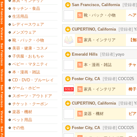
家具・インテリア
San Francisco, California
[登録者]
キッチン・食品
無
靴・バック・小物
ヘア
生活用品
レディースウェア
CUPERTINO, California
[登録者]
Y
メンズウェア
無
家具・インテリア
【無
靴・バック・小物
美容・健康・コスメ
Emerald Hills
[登録者]
yoyo
子供服・おもちゃ
ベビー・マタニティ
無
本・漫画・雑誌
チャ
本・漫画・雑誌
Foster City, CA
[登録者]
COCO25
CD・DVD・ブルーレイ
ゲーム・ホビー
無
家具・インテリア
椅子
SOLD
スポーツ・アウトドア
CUPERTINO, California
[登録者]
Y
チケット・クーポン
楽器・機材
無
楽器・機材
ピア
ペット用品
その他
Foster City, CA
[登録者]
COCO25