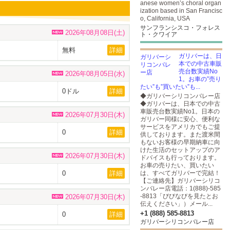
anese women’s choral organ
ization based in San Francisc
o, California, USA
サンフランシスコ・フォレス
2026年08月08日(土)
ト・クワイア
無料
詳細
ガリバーは、日
本での中古車販
売台数実績No
2026年08月05日(水)
1。お車の”売り
たい”も”買いたい”も...
0ドル
詳細
◆ガリバーシリコンバレー店
◆ガリバーは、日本での中古
車販売台数実績No1。日本の
2026年07月30日(木)
ガリバー同様に安心、便利な
サービスをアメリカでもご提
0
詳細
供しております。また渡米間
もないお客様の早期納車に向
けた生活のセットアップのア
2026年07月30日(木)
ドバイスも行っております。
お車の売りたい、買いたい
0
詳細
は、すべてガリバーで完結！
【ご連絡先】ガリバーシリコ
ンバレー店電話：1(888)-585
-8813「びびなびを見たとお
2026年07月30日(木)
伝えください」）メール...
+1 (888) 585-8813
0
詳細
ガリバーシリコンバレー店