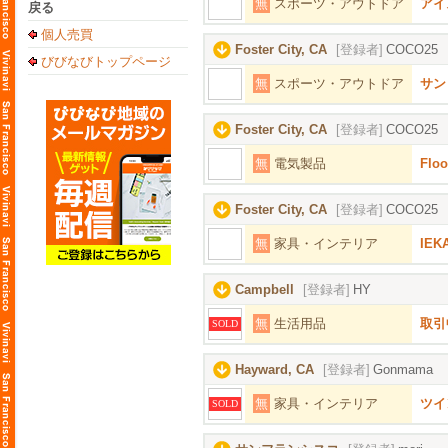
無
スポーツ・アウトドア
アイ
戻る
個人売買
Foster City, CA
[登録者]
COCO25
びびなびトップページ
無
スポーツ・アウトドア
サン
Foster City, CA
[登録者]
COCO25
無
電気製品
Floo
Foster City, CA
[登録者]
COCO25
無
家具・インテリア
IEKA
Campbell
[登録者]
HY
無
生活用品
取引
SOLD
Hayward, CA
[登録者]
Gonmama
無
家具・インテリア
ツイ
SOLD