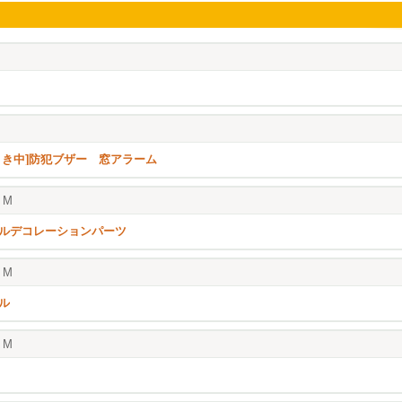
引き中]防犯ブザー 窓アラーム
M
ルデコレーションパーツ
M
ル
M