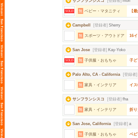
サンフランシスコ
[登録者]
mori
無
ベビー・マタニティ
【最
SOLD
Campbell
[登録者]
Sherry
無
スポーツ・アウトドア
16
San Jose
[登録者]
Kay-Yoko
無
子供服・おもちゃ
子ど
SOLD
Palo Alto, CA - California
[登録者]
無
家具・インテリア
イス①
サンフランシスコ
[登録者]
fha
無
家具・インテリア
折り
San Jose, California
[登録者]
a
無
子供服・おもちゃ
ベビ