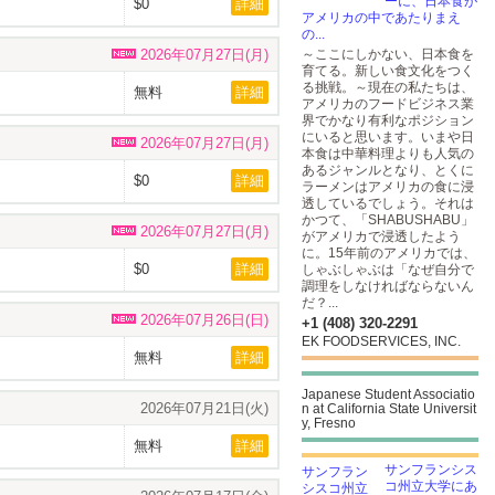
ーに、日本食が
$0
詳細
アメリカの中であたりまえ
の...
2026年07月27日(月)
～ここにしかない、日本食を
育てる。新しい食文化をつく
る挑戦。～現在の私たちは、
無料
詳細
アメリカのフードビジネス業
界でかなり有利なポジション
にいると思います。いまや日
2026年07月27日(月)
本食は中華料理よりも人気の
あるジャンルとなり、とくに
$0
詳細
ラーメンはアメリカの食に浸
透しているでしょう。それは
かつて、「SHABUSHABU」
2026年07月27日(月)
がアメリカで浸透したよう
に。15年前のアメリカでは、
$0
詳細
しゃぶしゃぶは「なぜ自分で
調理をしなければならないん
だ？...
2026年07月26日(日)
+1 (408) 320-2291
EK FOODSERVICES, INC.
無料
詳細
Japanese Student Associatio
2026年07月21日(火)
n at California State Universit
y, Fresno
無料
詳細
サンフランシス
コ州立大学にあ