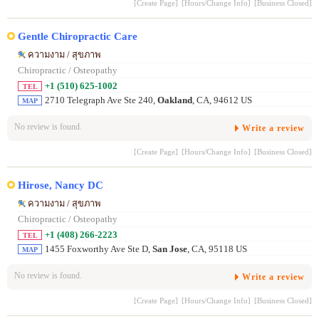
[Create Page]
[Hours/Change Info]
[Business Closed]
Gentle Chiropractic Care
ความงาม / สุขภาพ
Chiropractic / Osteopathy
+1 (510) 625-1002
TEL
2710 Telegraph Ave Ste 240,
Oakland
, CA, 94612 US
MAP
No review is found.
Write a review
[Create Page]
[Hours/Change Info]
[Business Closed]
Hirose, Nancy DC
ความงาม / สุขภาพ
Chiropractic / Osteopathy
+1 (408) 266-2223
TEL
1455 Foxworthy Ave Ste D,
San Jose
, CA, 95118 US
MAP
No review is found.
Write a review
[Create Page]
[Hours/Change Info]
[Business Closed]