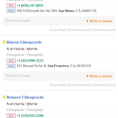
+1 (650) 347-8855
TEL
100 S Ellsworth Ave Ste 504,
San Mateo
, CA, 94401 US
MAP
No review is found.
Write a review
[Create Page]
[Hours/Change Info]
[Business Closed]
Rincon Chiropractic
ความงาม / สุขภาพ
Chiropractic / Osteopathy
+1 (415) 896-2225
TEL
101 Howard St Ste B,
San Francisco
, CA, 94105 US
MAP
No review is found.
Write a review
[Create Page]
[Hours/Change Info]
[Business Closed]
Romero Chiropractic
ความงาม / สุขภาพ
Chiropractic / Osteopathy
+1 (510) 655-2266
TEL