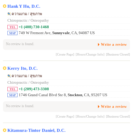
Hank Y Hu, D.C.
ความงาม / สุขภาพ
Chiropractic / Osteopathy
+1 (408) 730-1468
TEL
749 W Fremont Ave,
Sunnyvale
, CA, 94087 US
MAP
No review is found.
Write a review
[Create Page]
[Hours/Change Info]
[Business Closed]
Kerry Ito, D.C.
ความงาม / สุขภาพ
Chiropractic / Osteopathy
+1 (209) 473-3308
TEL
1746 Grand Canal Blvd Ste 8,
Stockton
, CA, 95207 US
MAP
No review is found.
Write a review
[Create Page]
[Hours/Change Info]
[Business Closed]
Kitamura-Tintor Daniel, D.C.