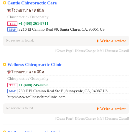
Gentle Chiropractic Care
โรงพยาบาล / คลีนิค
Chiropractic / Osteopathy
+1 (408) 261-9711
TEL
3216 El Camino Real #9,
Santa Clara
, CA, 95051 US
MAP
No review is found.
Write a review
[Create Page]
[Hours/Change Info]
[Business Closed]
Wellness Chiropractic Clinic
โรงพยาบาล / คลีนิค
Chiropractic / Osteopathy
+1 (408) 245-6898
TEL
730 E El Camino Real Ste B,
Sunnyvale
, CA, 94087 US
MAP
http://www.wellnesschiroclinic .com
No review is found.
Write a review
[Create Page]
[Hours/Change Info]
[Business Closed]