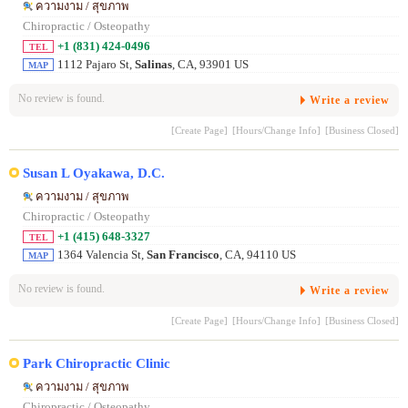
ความงาม / สุขภาพ
Chiropractic / Osteopathy
+1 (831) 424-0496
TEL
1112 Pajaro St,
Salinas
, CA, 93901 US
MAP
No review is found.
Write a review
[Create Page]
[Hours/Change Info]
[Business Closed]
Susan L Oyakawa, D.C.
ความงาม / สุขภาพ
Chiropractic / Osteopathy
+1 (415) 648-3327
TEL
1364 Valencia St,
San Francisco
, CA, 94110 US
MAP
No review is found.
Write a review
[Create Page]
[Hours/Change Info]
[Business Closed]
Park Chiropractic Clinic
ความงาม / สุขภาพ
Chiropractic / Osteopathy