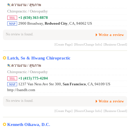
ความงาม / สุขภาพ
Chiropractic / Osteopathy
+1 (650) 363-8878
TEL
2900 Broadway,
Redwood City
, CA, 94062 US
MAP
No review is found.
Write a review
[Create Page]
[Hours/Change Info]
[Business Closed]
Latch, So & Hwang Chiropractic
ความงาม / สุขภาพ
Chiropractic / Osteopathy
+1 (415) 775-4204
TEL
1237 Van Ness Ave Ste 300,
San Francisco
, CA, 94109 US
MAP
http://lsandh.com
No review is found.
Write a review
[Create Page]
[Hours/Change Info]
[Business Closed]
Kenneth Oikawa, D.C.