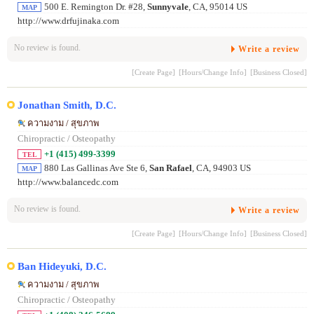
500 E. Remington Dr. #28,
Sunnyvale
, CA, 95014 US
MAP
http://www.drfujinaka.com
No review is found.
Write a review
[Create Page]
[Hours/Change Info]
[Business Closed]
Jonathan Smith, D.C.
ความงาม / สุขภาพ
Chiropractic / Osteopathy
+1 (415) 499-3399
TEL
880 Las Gallinas Ave Ste 6,
San Rafael
, CA, 94903 US
MAP
http://www.balancedc.com
No review is found.
Write a review
[Create Page]
[Hours/Change Info]
[Business Closed]
Ban Hideyuki, D.C.
ความงาม / สุขภาพ
Chiropractic / Osteopathy