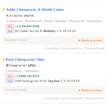
Ashby Chiropractic & Health Center
ความงาม / สุขภาพ
Acupuncture / Moxibustion / Shiatu / Massage
/
Chiropractic / Osteopathy
+1 (510) 845-4540
TEL
931 Ashby Ave Ste B,
Berkeley
, CA, 94710 US
MAP
No review is found.
Write a review
[Create Page]
[Hours/Change Info]
[Business Closed]
Park Chiropractic Clinic
โรงพยาบาล / คลีนิค
Chiropractic / Osteopathy
+1 (408) 244-6555
TEL
1066 Saratoga Ave #120,
San Jose
, CA, 95129 US
MAP
No review is found.
Write a review
[Create Page]
[Hours/Change Info]
[Business Closed]