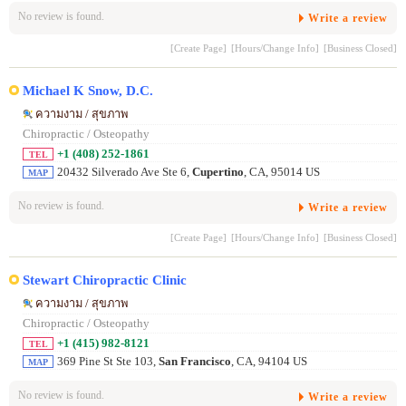
No review is found.
Write a review
[Create Page]
[Hours/Change Info]
[Business Closed]
Michael K Snow, D.C.
ความงาม / สุขภาพ
Chiropractic / Osteopathy
+1 (408) 252-1861
TEL
20432 Silverado Ave Ste 6,
Cupertino
, CA, 95014 US
MAP
No review is found.
Write a review
[Create Page]
[Hours/Change Info]
[Business Closed]
Stewart Chiropractic Clinic
ความงาม / สุขภาพ
Chiropractic / Osteopathy
+1 (415) 982-8121
TEL
369 Pine St Ste 103,
San Francisco
, CA, 94104 US
MAP
No review is found.
Write a review