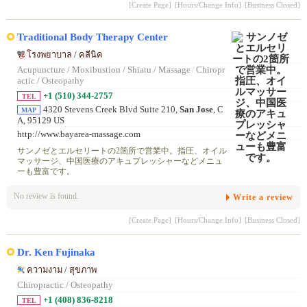
[Create Page]
[Hours/Change Info]
[Business Closed]
Traditional Body Therapy Center
โรงพยาบาล / คลีนิค
Acupuncture / Moxibustion / Shiatu / Massage
/
Chiropr
actic / Osteopathy
+1 (510) 344-2757
TEL
4320 Stevens Creek Blvd Suite 210,
San Jose
, C
MAP
A, 95129 US
http://www.bayarea-massage.com
サンノゼとエルセリートの2箇所で営業中。指圧、オイル
マッサージ、中国医療のアキュプレッシャーなどメニュ
ーも豊富です。
No review is found.
Write a review
[Create Page]
[Hours/Change Info]
[Business Closed]
Dr. Ken Fujinaka
ความงาม / สุขภาพ
Chiropractic / Osteopathy
+1 (408) 836-8218
TEL