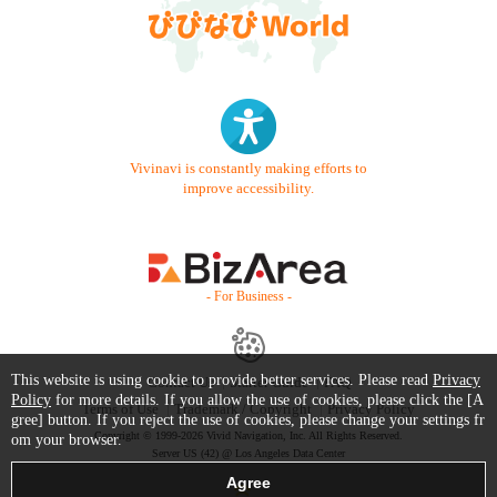
Vivinavi is constantly making efforts to
improve accessibility.
- For Business -
This website is using cookie to provide better services. Please read
Privacy
Contact Us
Starter Guide
FAQ
Policy
for more details. If you allow the use of cookies, please click the [A
Terms of Use
Trademark / Copyright
Privacy Policy
gree] button. If you reject the use of cookies, please change your settings fr
Copyright © 1999-2026 Vivid Navigation, Inc. All Rights Reserved.
om your browser.
Server US (42) @ Los Angeles Data Center