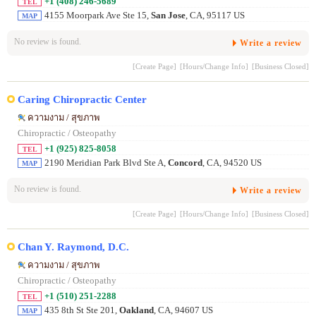
+1 (408) 246-5689
TEL
4155 Moorpark Ave Ste 15,
San Jose
, CA, 95117 US
MAP
No review is found.
Write a review
[Create Page]
[Hours/Change Info]
[Business Closed]
Caring Chiropractic Center
ความงาม / สุขภาพ
Chiropractic / Osteopathy
+1 (925) 825-8058
TEL
2190 Meridian Park Blvd Ste A,
Concord
, CA, 94520 US
MAP
No review is found.
Write a review
[Create Page]
[Hours/Change Info]
[Business Closed]
Chan Y. Raymond, D.C.
ความงาม / สุขภาพ
Chiropractic / Osteopathy
+1 (510) 251-2288
TEL
435 8th St Ste 201,
Oakland
, CA, 94607 US
MAP