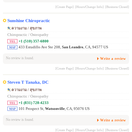
[Create Page]
[Hours/Change Info]
[Business Closed]
Sunshine Chiropractic
ความงาม / สุขภาพ
Chiropractic / Osteopathy
+1 (510) 357-6800
TEL
433 Estudillo Ave Ste 208,
San Leandro
, CA, 94577 US
MAP
No review is found.
Write a review
[Create Page]
[Hours/Change Info]
[Business Closed]
Steven T Tanaka, DC
ความงาม / สุขภาพ
Chiropractic / Osteopathy
+1 (831) 728-4233
TEL
101 Prospect St,
Watsonville
, CA, 95076 US
MAP
No review is found.
Write a review
[Create Page]
[Hours/Change Info]
[Business Closed]