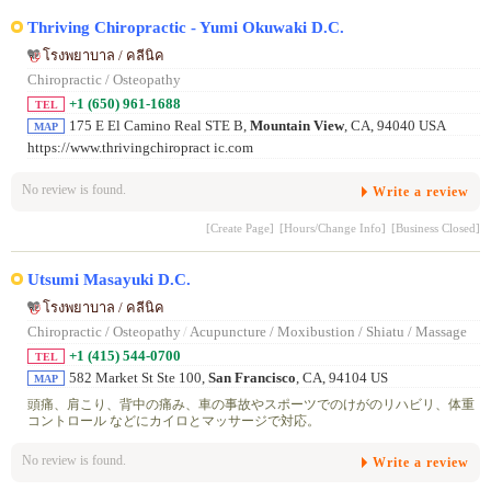
Thriving Chiropractic - Yumi Okuwaki D.C.
โรงพยาบาล / คลีนิค
Chiropractic / Osteopathy
+1 (650) 961-1688
TEL
175 E El Camino Real STE B,
Mountain View
, CA, 94040 USA
MAP
https://www.thrivingchiropract ic.com
No review is found.
Write a review
[Create Page]
[Hours/Change Info]
[Business Closed]
Utsumi Masayuki D.C.
โรงพยาบาล / คลีนิค
Chiropractic / Osteopathy
/
Acupuncture / Moxibustion / Shiatu / Massage
+1 (415) 544-0700
TEL
582 Market St Ste 100,
San Francisco
, CA, 94104 US
MAP
頭痛、肩こり、背中の痛み、車の事故やスポーツでのけがのリハビリ、体重
コントロール などにカイロとマッサージで対応。
No review is found.
Write a review