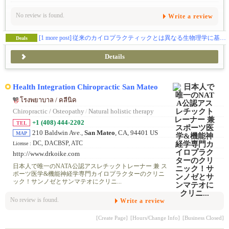
No review is found.
Write a review
[1 more post]
従来のカイロプラクティックとは異なる生物理学に基づいた高度な治療法。ストレートネック、側弯症もも治せます！ コスパ抜群と定評。
Deals
Details
Health Integration Chiropractic San Mateo
โรงพยาบาล / คลีนิค
Chiropractic / Osteopathy
/
Natural holistic therapy
+1 (408) 444-2202
TEL
210 Baldwin Ave.,
San Mateo
, CA, 94401 US
MAP
DC, DACBSP, ATC
License :
http://www.drkoike.com
日本人で唯一のNATA公認アスレチックトレーナー 兼 ス
ポーツ医学&機能神経学専門カイロプラクターのクリニ
ック！サンノゼとサンマテオにクリニ...
No review is found.
Write a review
[Create Page]
[Hours/Change Info]
[Business Closed]