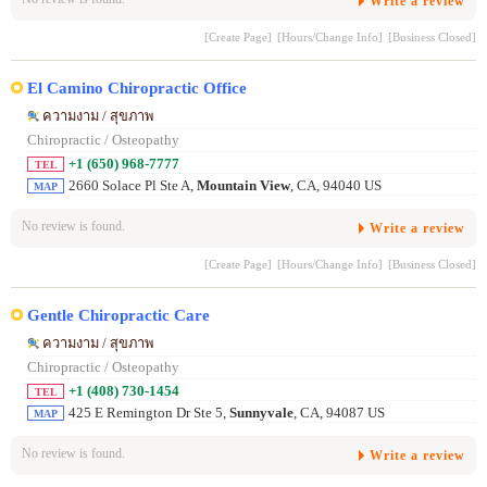
Write a review
[Create Page]
[Hours/Change Info]
[Business Closed]
El Camino Chiropractic Office
ความงาม / สุขภาพ
Chiropractic / Osteopathy
+1 (650) 968-7777
TEL
2660 Solace Pl Ste A,
Mountain View
, CA, 94040 US
MAP
No review is found.
Write a review
[Create Page]
[Hours/Change Info]
[Business Closed]
Gentle Chiropractic Care
ความงาม / สุขภาพ
Chiropractic / Osteopathy
+1 (408) 730-1454
TEL
425 E Remington Dr Ste 5,
Sunnyvale
, CA, 94087 US
MAP
No review is found.
Write a review