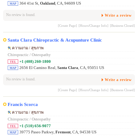
364 41st St,
Oakland
, CA, 94609 US
MAP
No review is found.
Write a review
[Create Page]
[Hours/Change Info]
[Business Closed]
Santa Clara Chiropractic & Acupunture Clinic
ความงาม / สุขภาพ
Chiropractic / Osteopathy
+1 (408) 260-1800
TEL
2656 El Camino Real,
Santa Clara
, CA, 95051 US
MAP
No review is found.
Write a review
[Create Page]
[Hours/Change Info]
[Business Closed]
Francis Scorca
ความงาม / สุขภาพ
Chiropractic / Osteopathy
+1 (510) 656-9077
TEL
39775 Paseo Parkwy,
Fremont
, CA, 94538 US
MAP