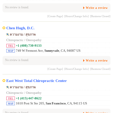
No review is found.
Write a review
[Create Page]
[Hours/Change Info]
[Business Closed]
Chen Hugh, D.C.
ความงาม / สุขภาพ
Chiropractic / Osteopathy
+1 (408) 730-9133
TEL
749 W Fremont Ave,
Sunnyvale
, CA, 94087 US
MAP
No review is found.
Write a review
[Create Page]
[Hours/Change Info]
[Business Closed]
East West Total Chiropractic Center
ความงาม / สุขภาพ
Chiropractic / Osteopathy
+1 (415) 447-8622
TEL
1610 Post St Ste 205,
San Francisco
, CA, 94115 US
MAP
No review is found.