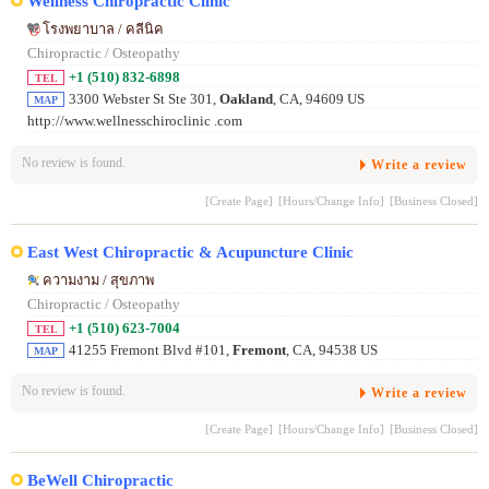
Wellness Chiropractic Clinic
โรงพยาบาล / คลีนิค
Chiropractic / Osteopathy
+1 (510) 832-6898
TEL
3300 Webster St Ste 301,
Oakland
, CA, 94609 US
MAP
http://www.wellnesschiroclinic .com
No review is found.
Write a review
[Create Page]
[Hours/Change Info]
[Business Closed]
East West Chiropractic & Acupuncture Clinic
ความงาม / สุขภาพ
Chiropractic / Osteopathy
+1 (510) 623-7004
TEL
41255 Fremont Blvd #101,
Fremont
, CA, 94538 US
MAP
No review is found.
Write a review
[Create Page]
[Hours/Change Info]
[Business Closed]
BeWell Chiropractic