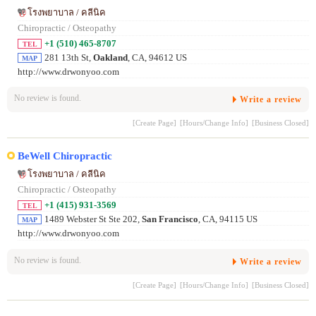
โรงพยาบาล / คลีนิค
Chiropractic / Osteopathy
+1 (510) 465-8707
TEL
281 13th St,
Oakland
, CA, 94612 US
MAP
http://www.drwonyoo.com
No review is found.
Write a review
[Create Page]
[Hours/Change Info]
[Business Closed]
BeWell Chiropractic
โรงพยาบาล / คลีนิค
Chiropractic / Osteopathy
+1 (415) 931-3569
TEL
1489 Webster St Ste 202,
San Francisco
, CA, 94115 US
MAP
http://www.drwonyoo.com
No review is found.
Write a review
[Create Page]
[Hours/Change Info]
[Business Closed]