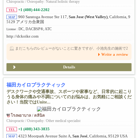
Chiropractic / Osteopathy
/
Natural holistic therapy
+1 (408) 444-2202
TEL
960 Saratoga Avenue Ste 117,
San Jose (West Valley)
, California, 9
MAP
5129 アメリカ合衆国
DC, DACBSP®, ATC
License :
http://dckoike.com
まだこちらのレビューがないことに驚きですが、小池先生の施術で2
年近く続いていた原因不明の足の痺れが、一度の施術で消えまし
Write a review
た。その他、腰の痛みなどでもお世話になりました。信頼できる先
生です。
Details
福田カイロプラクティック
デスクワークや交通事故、スポーツや家事など、日常的に起こり
うる身体の痛みや不調についてのお悩みは、お気軽にご相談くだ
さい！当院ではUnite...
โรงพยาบาล / คลีนิค
Chiropractic / Osteopathy
/
Other medical specialist
+1 (408) 343-3835
TEL
4323 Moorpark Avenue Suite A,
San José
, California, 95129 USA
MAP