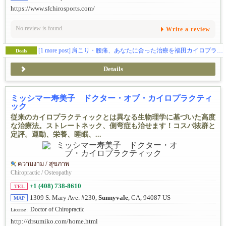
https://www.sfchirosports.com/
No review is found.
Write a review
[1 more post]
肩こり・腰痛、あなたに合った治療を福田カイロプラクティックで！
Deals
Details
ミッシマー寿美子 ドクター・オブ・カイロプラクティ
ック
従来のカイロプラクティックとは異なる生物理学に基づいた高度
な治療法。ストレートネック、側弯症も治せます！コスパ抜群と
定評。運動、栄養、睡眠、...
ความงาม / สุขภาพ
Chiropractic / Osteopathy
+1 (408) 738-8610
TEL
1309 S. Mary Ave. #230,
Sunnyvale
, CA, 94087 US
MAP
Doctor of Chiropractic
License :
http://drsumiko.com/home.html