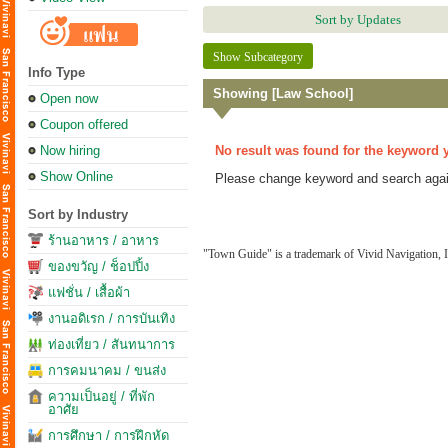
Sort by Updates
Show Subcategory
Info Type
Showing [Law School]
Open now
Coupon offered
Now hiring
No result was found for the keyword 
Show Online
Please change keyword and search agai
Sort by Industry
ร้านอาหาร / อาหาร
"Town Guide" is a trademark of Vivid Navigation, I
ของขวัญ / ช็อปปิ้ง
แฟชั่น / เสื้อผ้า
งานอดิเรก / การบันเทิง
ท่องเที่ยว / สันทนาการ
การคมนาคม / ขนส่ง
ความเป็นอยู่ / ที่พัก
อาศัย
การศึกษา / การฝึกหัด