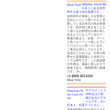
Milpitas, Great Ma
ll 近くにある信州
和牛を扱う焼き肉屋です。...
信州和牛の美味しさを世界に
広めたいという想いのもと営
業している日本式の焼き肉屋
です。焼き肉に留まることな
く様々なお料理やお酒が楽し
めるようになっているので、
家族の集まり、会食、デート
と色々なシーンで楽しんでい
ただけたらと思っています。
ご来店お待ちしております。
当店のこだわりは、日本の長
野から直接調達した信州プレ
ミアム和牛です。この高品質
の牛肉は、風味と柔らかさで
有名であり、焼肉料理に最適
です。 外...
+1 (669) 263-6152
Meat Time
サクラメントで
28年以上の実
績があるケアホ
ームです。主に
日本人、日系アメリカ人、...
完全個室制で日の光が入るキ