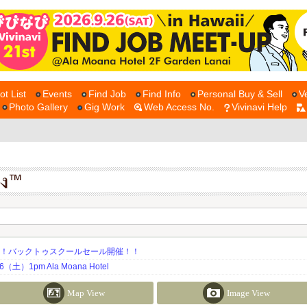
ot List
Events
Find Job
Find Info
Personal Buy & Sell
V
Photo Gallery
Gig Work
Web Access No.
Vivinavi Help
期！バックトゥスクールセール開催！！
土）1pm Ala Moana Hotel
Map View
Image View