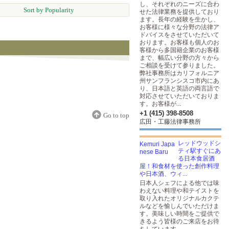
し、それぞれのニーズに合わ
Sort by Popularity
せた法律業務を提供しており
ます。長年の経験を生かし、
お客様に様々な分野の法律ア
ドバイスをさせていただいて
おります。お客様も個人のお
客様から多国籍企業のお客様
まで、幅広い分野の方々から
ご相談を受けて参りました。
弊社事務所はカリフォルニア
州サンフランシスコ市内にあ
り、日本語と英語の両言語で
対応させていただいておりま
す。お客様が...
+1 (415) 398-8508
Go to top
広田・工藤法律事務所
レッドウッドシ
ティ駅すぐにあ
る日本食居酒
屋！和食材を使った創作料理
や日本酒、ウィ...
日本人シェフによる他では味
わえない料理や和テイストを
取り入れたオリジナルカクテ
ルなどを愉しんでいただけま
す。美味しい時間をご提供で
きるよう皆様のご来店をお待