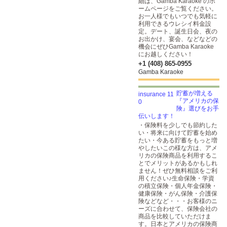
細は、Gamba Karaoke のホ
ームページをご覧ください。
お一人様でもいつでも気軽に
利用できるウレシイ料金設
定。デート、誕生日会、夜の
お出かけ、宴会、などなどの
機会にぜひGamba Karaoke
にお越しください！
+1 (408) 865-0955
Gamba Karaoke
貯蓄が増える
『アメリカの保
険』選びをお手
伝いします！
・保険料を少しでも節約した
い・将来に向けて貯蓄を始め
たい・今ある貯蓄をもっと増
やしたいこの様な方は、アメ
リカの保険商品を利用するこ
とでメリットがあるかもしれ
ません！ぜひ無料相談をご利
用ください♪生命保険・学資
の積立保険・個人年金保険・
健康保険・がん保険・介護保
険などなど・・・お客様のニ
ーズに合わせて、保険会社の
商品を比較していただけま
す。日本とアメリカの保険商