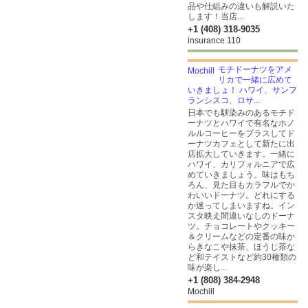
品や仕組みの違いも解説いた
します！当店...
+1 (408) 318-9035
insurance 110
モチドーナツをアメ
リカで一緒に広めて
いきましょ！ ハワイ、サンフ
ランシスコ、ロサ...
日本でも馴染みのあるモチド
ーナツとハワイで有名なホノ
ルルコーヒーをプラスしてド
ーナツカフェとして新たに出
店拡大していきます。一緒に
ハワイ、カリフォルニアで広
めていきましょう。味はもち
ろん、見た目もカラフルでか
わいいドーナツ。どれにする
か迷ってしまいますね。イン
スタ映え間違いなしのドーナ
ツ。チョコレートやクッキー
＆クリームなどの定番の味か
らきなこや抹茶、ほうじ茶な
ど和テイストなど約30種類の
味が楽し...
+1 (808) 384-2948
Mochill