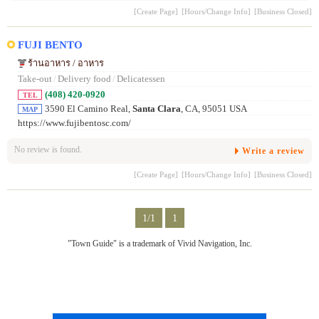
[Create Page]
[Hours/Change Info]
[Business Closed]
FUJI BENTO
ร้านอาหาร / อาหาร
Take-out
/
Delivery food
/
Delicatessen
(408) 420-0920
TEL
3590 El Camino Real,
Santa Clara
, CA, 95051 USA
MAP
https://www.fujibentosc.com/
No review is found.
Write a review
[Create Page]
[Hours/Change Info]
[Business Closed]
1/1
1
"Town Guide" is a trademark of Vivid Navigation, Inc.