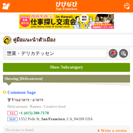
San Francisco
คู่มือแนะนำตัวเมือง
Show Subcategory
Showing [Delicatessen]
Common Sage
ร้านอาหาร / อาหาร
Delicatessen
/
Ramen
/
Creative food
+1 (415) 580-7178
TEL
1552 Polk St,
San Francisco
, CA, 94109 USA
MAP
No review is found.
Write a review