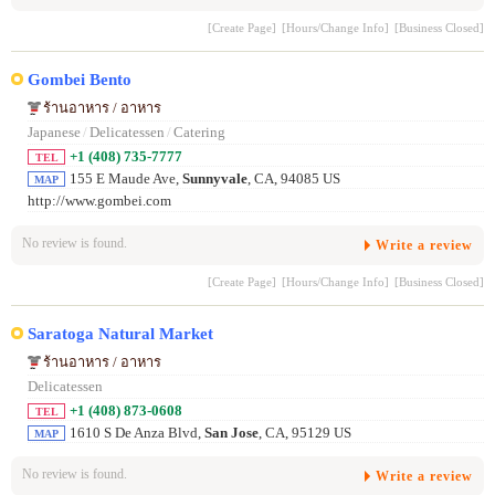
[Create Page]
[Hours/Change Info]
[Business Closed]
Gombei Bento
ร้านอาหาร / อาหาร
Japanese
/
Delicatessen
/
Catering
+1 (408) 735-7777
TEL
155 E Maude Ave,
Sunnyvale
, CA, 94085 US
MAP
http://www.gombei.com
No review is found.
Write a review
[Create Page]
[Hours/Change Info]
[Business Closed]
Saratoga Natural Market
ร้านอาหาร / อาหาร
Delicatessen
+1 (408) 873-0608
TEL
1610 S De Anza Blvd,
San Jose
, CA, 95129 US
MAP
No review is found.
Write a review