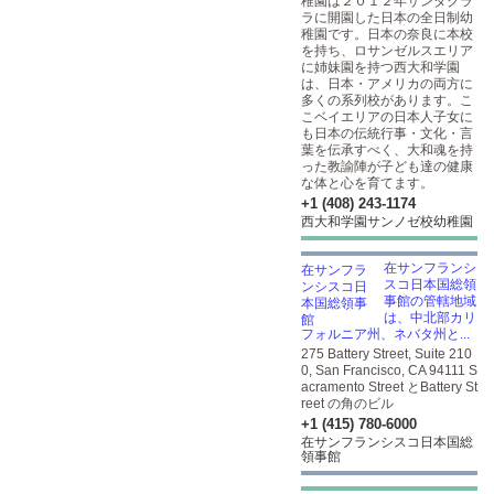
稚園は２０１２年サンタクラ
ラに開園した日本の全日制幼
稚園です。日本の奈良に本校
を持ち、ロサンゼルスエリア
に姉妹園を持つ西大和学園
は、日本・アメリカの両方に
多くの系列校があります。こ
こベイエリアの日本人子女に
も日本の伝統行事・文化・言
葉を伝承すべく、大和魂を持
った教諭陣が子ども達の健康
な体と心を育てます。
+1 (408) 243-1174
西大和学園サンノゼ校幼稚園
在サンフランシ
スコ日本国総領
事館の管轄地域
は、中北部カリ
フォルニア州、ネバタ州と...
275 Battery Street, Suite 210
0, San Francisco, CA 94111 S
acramento Street とBattery St
reet の角のビル
+1 (415) 780-6000
在サンフランシスコ日本国総
領事館