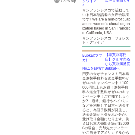
女声合唱団です
Go to top
♪
サンフランシスコで活動して
いる日本語話者の女声合唱団
です♪ We are a non-profit Jap
anese women’s choral organ
ization based in San Francisc
o, California, USA
サンフランシスコ・フォレス
ト・クワイア
【車買取専門
店】クルマ売る
なら買取満足度
No.1を目指すBubka!へ
円安の今がチャンス！日本送
金為替手数料＆送金手数料が
ゼロのキャンペーン中！100,
000円以上もお得！為替手数
料＆送金手数料がゼロのキャ
ンペーン中！ご存知でしょう
か? 通常、銀行やペイパル
などを利用して日本へ送金す
ると、為替手数料が発生し、
送金金額から引かれた分が、
受け取り金額になります。例
えばお車の売却金額が$2000
0の場合、売却先のディラー
やご自身でアメリカドルから