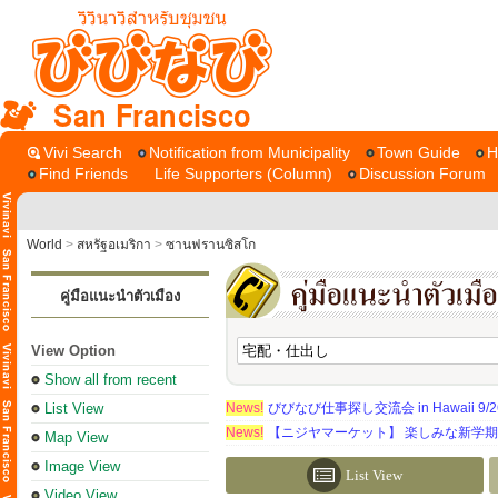
San Francisco
Vivi Search
Notification from Municipality
Town Guide
H
Find Friends
Life Supporters (Column)
Discussion Forum
World
>
สหรัฐอเมริกา
>
ซานฟรานซิสโก
คู่มือแนะนำตัวเมือง
View Option
Show all from recent
List View
News!
びびなび仕事探し交流会 in Hawaii 9/26（
News!
【ニジヤマーケット】 楽しみな新学
Map View
Image View
List View
Video View