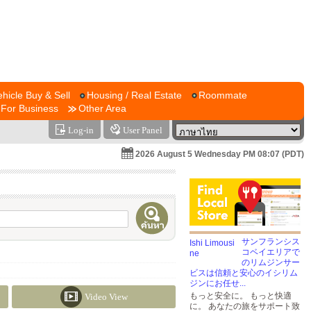
ehicle Buy & Sell
Housing / Real Estate
Roommate
For Business
Other Area
Log-in
User Panel
2026 August 5 Wednesday PM 08:07 (PDT)
サンフランシス
コベイエリアで
のリムジンサー
ビスは信頼と安心のイシリム
ジンにお任せ...
もっと安全に。 もっと快適
Video View
に。 あなたの旅をサポート致