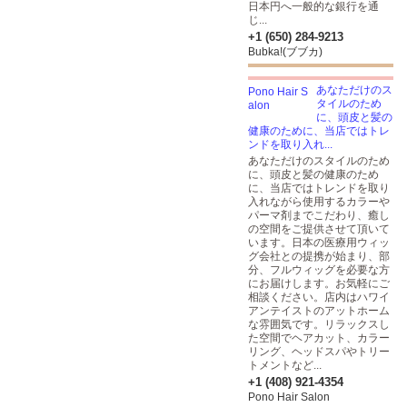
日本円へ一般的な銀行を通
じ...
+1 (650) 284-9213
Bubka!(ブブカ)
あなただけのス
タイルのため
に、頭皮と髪の
健康のために、当店ではトレ
ンドを取り入れ...
あなただけのスタイルのため
に、頭皮と髪の健康のため
に、当店ではトレンドを取り
入れながら使用するカラーや
パーマ剤までこだわり、癒し
の空間をご提供させて頂いて
います。日本の医療用ウィッ
グ会社との提携が始まり、部
分、フルウィッグを必要な方
にお届けします。お気軽にご
相談ください。店内はハワイ
アンテイストのアットホーム
な雰囲気です。リラックスし
た空間でヘアカット、カラー
リング、ヘッドスパやトリー
トメントなど...
+1 (408) 921-4354
Pono Hair Salon