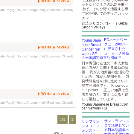
で注目されているその時のホ
Write a review
ットなビジネスの話題を取り
上げ、その分野で活躍する専
eate Page]
[Hours/Change Info]
[Business Closed]
門家を招いてのディスカッシ
ョン...
経済シリコンバレー（Keizai
Silicon Valley）
BCネットワー
クは、2005年
Write a review
に設立されたニ
ューヨーク発信
eate Page]
[Hours/Change Info]
[Business Closed]
の米国認定非営利団体で...
日米両国に在住の日本人女性
達に乳がんに関する最新の情
報 、乳がん治療後の生活の取
り組み、乳がん早期発見、 啓
発情報発信を押し進めていく
非営利団体です。 Knowledg
e is power. 正しい知識は患
Write a review
者自身の力、支えになると信
じて活動しています 。
eate Page]
[Hours/Change Info]
[Business Closed]
Young Japanese Breast Can
cer Network / SF
1/1
1
サンフランシス
コで活動してい
る日本語話者の