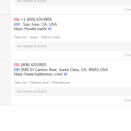
No review is found.
[Cr
+1 (650) 670-8855
, San Jose, CA, USA
https://foodie.earth/
Take-out
/
Asian
/
Delivery food
No review is found.
[Cr
(408) 420-0920
3590 El Camino Real, Santa Clara, CA, 95051 USA
https://www.fujibentosc.com/
Take-out
/
Delivery food
/
Delicatessen
No review is found.
[Cr