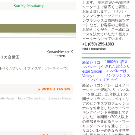
します。 空港送迎から観光チ
Sort by Popularity
ャーターまで幅広くご要望に
お応え致します。 《ナパ ・
ソノマワナリーツアー》 《サ
ンフランシスコ市内観光ツア
ー》など、お客様のご希望を
お聞きしながら、ご一緒にコ
ースを決めていただく観光チ
ャーターも行っています。
+1 (650) 259-1883
Ishi Limousine
24 アメリカ合衆国
1990年に設立
された経済シリ
らお任せください。オフィスで、パーティーで、
コンバレーは、
サンフランシス
コ ・ ベイエリアでビ...
経済シリコンバレーはイノベ
Write a review
ーションの聖地“シリコンバレ
ー”を拠点に、25年以上もの
eate Page]
[Hours/Change Info]
[Business Closed]
間サンフランシスコベイエリ
アのビジネスプロフェッショ
ナルを対象としたネットワー
キングイベントを開催してき
ました。年間延べ700人以上
の参加者を集めるネットワー
キングイベントを通じて、シ
リコンバレーのみならず世界