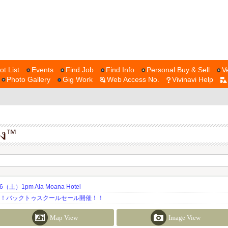
ot List
Events
Find Job
Find Info
Personal Buy & Sell
V
Photo Gallery
Gig Work
Web Access No.
Vivinavi Help
土）1pm Ala Moana Hotel
期！バックトゥスクールセール開催！！
Map View
Image View