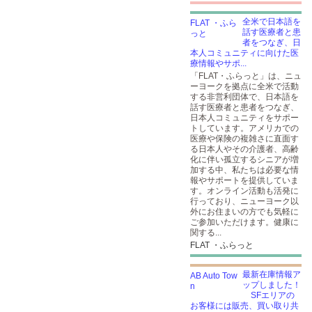
全米で日本語を
話す医療者と患
者をつなぎ、日
本人コミュニティに向けた医
療情報やサポ...
「FLAT・ふらっと」は、ニュ
ーヨークを拠点に全米で活動
する非営利団体で、日本語を
話す医療者と患者をつなぎ、
日本人コミュニティをサポー
トしています。アメリカでの
医療や保険の複雑さに直面す
る日本人やその介護者、高齢
化に伴い孤立するシニアが増
加する中、私たちは必要な情
報やサポートを提供していま
す。オンライン活動も活発に
行っており、ニューヨーク以
外にお住まいの方でも気軽に
ご参加いただけます。健康に
関する...
FLAT ・ふらっと
最新在庫情報ア
ップしました！
SFエリアの
お客様には販売、買い取り共