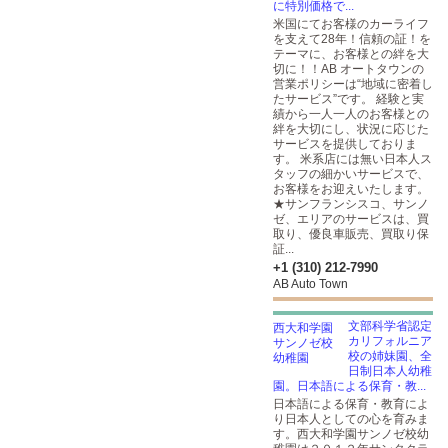
に特別価格で...
米国にてお客様のカーライフ
を支えて28年！信頼の証！を
テーマに、お客様との絆を大
切に！！AB オートタウンの
営業ポリシーは“地域に密着し
たサービス”です。 経験と実
績から一人一人のお客様との
絆を大切にし、状況に応じた
サービスを提供しておりま
す。 米系店には無い日本人ス
タッフの細かいサービスで、
お客様をお迎えいたします。
★サンフランシスコ、サンノ
ゼ、エリアのサービスは、買
取り、優良車販売、買取り保
証...
+1 (310) 212-7990
AB Auto Town
文部科学省認定
カリフォルニア
校の姉妹園、全
日制日本人幼稚
園。日本語による保育・教...
日本語による保育・教育によ
り日本人としての心を育みま
す。西大和学園サンノゼ校幼