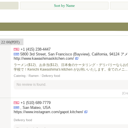
Sort by Name
me 22:00(PDT)
+1 (415) 238-4447
5800 3rd Street, San Francisco (Bayview), California, 941
http://www.kawashimaskitchen.com/
ラーメン($12)、お弁当($12)、日本食のケータリング・デリバリーな
学校で！Kenichi Kawashima's kitchen がお伺いいたします。全てのメニ...
Catering
/
Ramen
/
Delivery food
No review is found.
[Cr
+1 (510) 689-7779
, San Mateo, USA
https://www.instagram.com/gapot.kitchen/
Delivery food