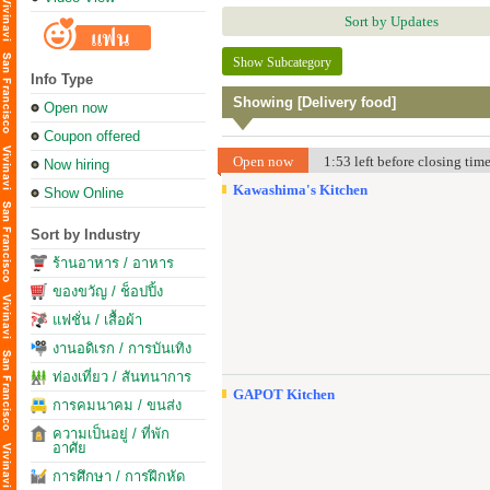
Sort by Updates
Show Subcategory
Info Type
Showing [Delivery food]
Open now
Coupon offered
Open now
1:53 left before closing ti
Now hiring
Kawashima's Kitchen
Show Online
Sort by Industry
ร้านอาหาร / อาหาร
ของขวัญ / ช็อปปิ้ง
แฟชั่น / เสื้อผ้า
งานอดิเรก / การบันเทิง
ท่องเที่ยว / สันทนาการ
GAPOT Kitchen
การคมนาคม / ขนส่ง
ความเป็นอยู่ / ที่พัก
อาศัย
การศึกษา / การฝึกหัด