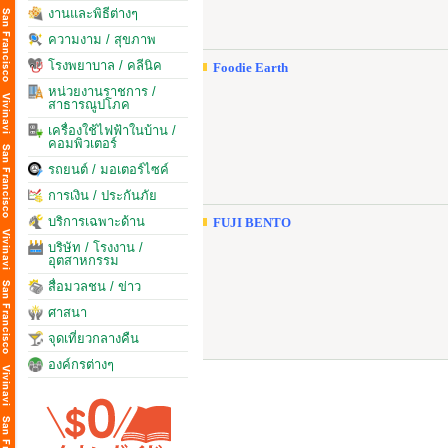
งานและพิธีต่างๆ
ความงาม / สุขภาพ
โรงพยาบาล / คลีนิค
Foodie Earth
หน่วยงานราชการ /
สาธารณูปโภค
เครื่องใช้ไฟฟ้าในบ้าน /
คอมพิวเตอร์
รถยนต์ / มอเตอร์ไซค์
การเงิน / ประกันภัย
บริการเฉพาะด้าน
FUJI BENTO
บริษัท / โรงงาน /
อุตสาหกรรม
สื่อมวลชน / ข่าว
ศาสนา
จุดเที่ยวกลางคืน
องค์กรต่างๆ