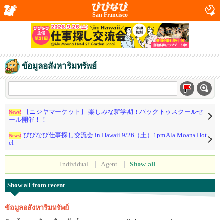
San Francisco
ข้อมูลอสังหาริมทรัพย์
【ニジヤマーケット】 楽しみな新学期！バックトゥスクールセ
News!
ール開催！！
びびなび仕事探し交流会 in Hawaii 9/26（土）1pm Ala Moana Hot
News!
el
Individual
Agent
Show all
Show all from recent
ข้อมูลอสังหาริมทรัพย์