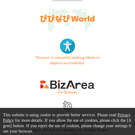
Vivinavi is constantly making efforts to
improve accessibility.
- For Business -
This website is using cookie to provide better services. Please read
Privacy
Contact Us
Starter Guide
FAQ
Policy
for more details. If you allow the use of cookies, please click the [A
Terms of Use
Trademark / Copyright
Privacy Policy
gree] button. If you reject the use of cookies, please change your settings fr
Copyright © 1999-2026 Vivid Navigation, Inc. All Rights Reserved.
om your browser.
Server US (42) @ Los Angeles Data Center