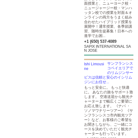
面授業と、ニューヨーク校・
ニュージャージー校・マンハ
ッタン校での授業を対面＆オ
ンラインの両方をうまく組み
合わせたハイブリッド授業を
展開中！通常授業、各季節講
習、随時生徒募集！日本への
進学でお困...
+1 (650) 537-4089
SAPIX INTERNATIONAL SA
N JOSE
サンフランシス
コベイエリアで
のリムジンサー
ビスは信頼と安心のイシリム
ジンにお任せ...
もっと安全に。 もっと快適
に。 あなたの旅をサポート致
します。 空港送迎から観光チ
ャーターまで幅広くご要望に
お応え致します。 《ナパ ・
ソノマワナリーツアー》 《サ
ンフランシスコ市内観光ツア
ー》など、お客様のご希望を
お聞きしながら、ご一緒にコ
ースを決めていただく観光チ
ャーターも行っています。