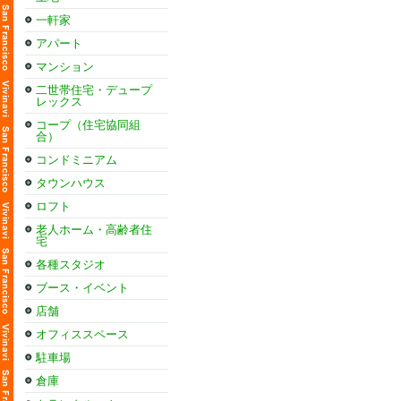
一軒家
アパート
マンション
二世帯住宅・デュープ
レックス
コープ（住宅協同組
合）
コンドミニアム
タウンハウス
ロフト
老人ホーム・高齢者住
宅
各種スタジオ
ブース・イベント
店舗
オフィススペース
駐車場
倉庫