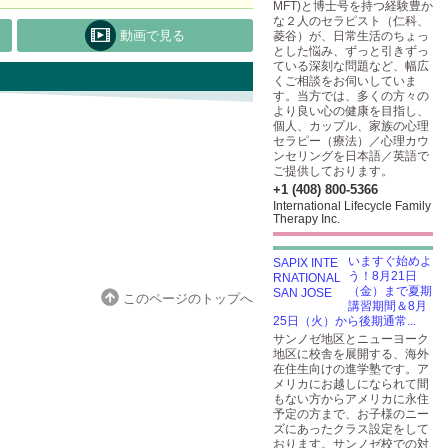
MFT)と博士号を持つ経験豊か
な２人のセラピスト（仁科、
動画で見る
菱谷）が、日常生活のちょっ
とした悩み、ずっと引きずっ
ている深刻な問題など、幅広
くご相談をお伺いしていま
す。当方では、多くの方々の
より良い心の健康を目指し、
個人、カップル、家族の心理
セラピー（療法）／心理カウ
ンセリングを日本語／英語で
ご提供しております。
+1 (408) 800-5366
International Lifecycle Family
Therapy Inc.
いますぐ始めよ
う！8月21日
（金）まで夏期
このページのトップへ
講習期間＆8月
25日（火）から後期通常...
サンノゼ地区とニューヨーク
地区に校舎を展開する、海外
在住生向けの進学塾です。ア
メリカにお越しになられて間
もない方からアメリカに永住
予定の方まで、お子様のニー
ズにあったクラス設定をして
おります。サンノゼ校での対