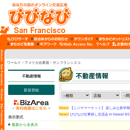
San Francisco
ワールド
>
アメリカ合衆国
>
サンフランシスコ
不動産情報
新規登録
News!
【ニジヤマーケット】 楽しみな新学
News!
びびなび仕事探し交流会 in Hawaii 9/26（
表示形式
最新から全表示