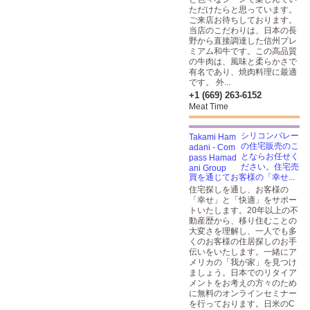
ただけたらと思っています。
ご来店お待ちしております。
当店のこだわりは、日本の長
野から直接調達した信州プレ
ミアム和牛です。この高品質
の牛肉は、風味と柔らかさで
有名であり、焼肉料理に最適
です。 外...
+1 (669) 263-6152
Meat Time
シリコンバレー
の住宅販売のこ
とならお任せく
ださい。住宅売
買を通じてお客様の「幸せ...
住宅探しを通し、お客様の
「幸せ」と「快適」をサポー
トいたします。20年以上の不
動産歴から、移り住むことの
大変さを理解し、一人でも多
くのお客様の住居探しのお手
伝いをいたします。一緒にア
メリカの「我が家」を見つけ
ましょう。日本でのリタイア
メントをお考えの方々のため
に無料のオンラインセミナー
を行っております。日米のC