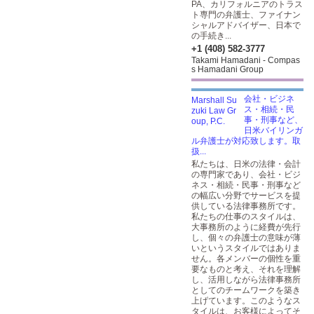
PA、カリフォルニアのトラス
ト専門の弁護士、ファイナン
シャルアドバイザー、日本で
の手続き...
+1 (408) 582-3777
Takami Hamadani - Compas
s Hamadani Group
会社・ビジネ
ス・相続・民
事・刑事など、
日米バイリンガ
ル弁護士が対応致します。取
扱...
私たちは、日米の法律・会計
の専門家であり、会社・ビジ
ネス・相続・民事・刑事など
の幅広い分野でサービスを提
供している法律事務所です。
私たちの仕事のスタイルは、
大事務所のように経費が先行
し、個々の弁護士の意味が薄
いというスタイルではありま
せん。各メンバーの個性を重
要なものと考え、それを理解
し、活用しながら法律事務所
としてのチームワークを築き
上げています。このようなス
タイルは、お客様によってそ