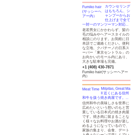
カウンセリング
はもちろん、シ
ャンプーからお
仕上げまで全て
一対一のマンツーマン対応...
老若男女にかかわらず、髪の
毛の悩みやヘアースタイルの
相談にのります。お気軽に日
本語でご連絡ください。便利
な立地、クパチーノの日系ス
ーパー「東京セントラル」の
お向かいのモール内にあり、
大きな駐車場も完備。
+1 (408) 430-7871
Fumiko hair(サッシーヘアー
内）
Milpitas, Great Ma
ll 近くにある信州
和牛を扱う焼き肉屋です。...
信州和牛の美味しさを世界に
広めたいという想いのもと営
業している日本式の焼き肉屋
です。焼き肉に留まることな
く様々なお料理やお酒が楽し
めるようになっているので、
家族の集まり、会食、デート
と色々なシーンで楽しんでい