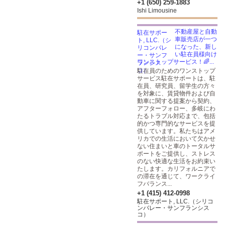
+1 (650) 259-1883
Ishi Limousine
不動産屋と自動
車販売店が一つ
になった、新し
い駐在員様向け
ワンストップサービス！🌈...
駐在員のためのワンストップ
サービス駐在サポートは、駐
在員、研究員、留学生の方々
を対象に、賃貸物件および自
動車に関する提案から契約、
アフターフォロー、多岐にわ
たるトラブル対応まで、包括
的かつ専門的なサービスを提
供しています。私たちはアメ
リカでの生活において欠かせ
ない住まいと車のトータルサ
ポートをご提供し、ストレス
のない快適な生活をお約束い
たします。カリフォルニアで
の滞在を通じて、ワークライ
フバランス...
+1 (415) 412-0998
駐在サポート, LLC.（シリコ
ンバレー・サンフランシス
コ）