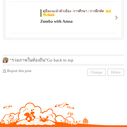
ン先を探したい。AZusaは、お客様の成長をサ
ポートし、希望を生み出すお手伝いをしていま
คู่มือแนะนำตัวเมือง
/
การศึกษา / การฝึกหัด
す。
26.8
7% Match
Zumba with Azusa
“รวมภาพในท้องถิ่น”Go back to top
Report this post
Change
Delete