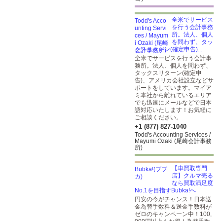
全米でサービス
を行う会計事務
所。法人、個人
を問わず、タッ
クスリターン(確定申告)...
全米でサービスを行う会計事
務所。法人、個人を問わず、
タックスリターン(確定申
告)、アメリカ会社設立などサ
ポートをしています。マイア
ミ本社から離れているエリア
でも迅速にメールなどで日本
語対応いたします！お気軽に
ご相談ください。
+1 (877) 827-1040
Todd's Accounting Services /
Mayumi Ozaki (尾崎会計事務
所)
【車買取専門
店】クルマ売る
なら買取満足度
No.1を目指すBubka!へ
円安の今がチャンス！日本送
金為替手数料＆送金手数料が
ゼロのキャンペーン中！100,