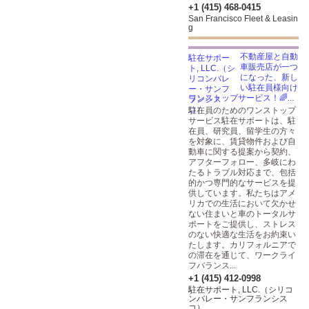
+1 (415) 468-0415
San Francisco Fleet & Leasin
g
不動産屋と自動
車販売店が一つ
になった、新し
い駐在員様向け
ワンストップサービス！🌈...
駐在員のためのワンストップ
サービス駐在サポートは、駐
在員、研究員、留学生の方々
を対象に、賃貸物件および自
動車に関する提案から契約、
アフターフォロー、多岐にわ
たるトラブル対応まで、包括
的かつ専門的なサービスを提
供しています。私たちはアメ
リカでの生活において欠かせ
ない住まいと車のトータルサ
ポートをご提供し、ストレス
のない快適な生活をお約束い
たします。カリフォルニアで
の滞在を通じて、ワークライ
フバランス...
+1 (415) 412-0998
駐在サポート, LLC.（シリコ
ンバレー・サンフランシス
コ）