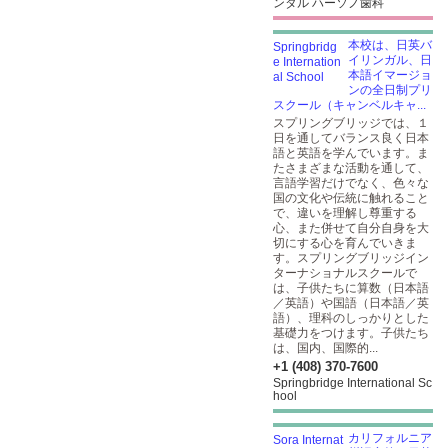
ンタル ハーソノ歯科
本校は、日英バ
イリンガル、日
本語イマージョ
ンの全日制プリ
スクール（キャンベルキャ...
スプリングブリッジでは、１
日を通してバランス良く日本
語と英語を学んでいます。ま
たさまざまな活動を通して、
言語学習だけでなく、色々な
国の文化や伝統に触れること
で、違いを理解し尊重する
心、また併せて自分自身を大
切にする心を育んでいきま
す。スプリングブリッジイン
ターナショナルスクールで
は、子供たちに算数（日本語
／英語）や国語（日本語／英
語）、理科のしっかりとした
基礎力をつけます。子供たち
は、国内、国際的...
+1 (408) 370-7600
Springbridge International Sc
hool
カリフォルニア