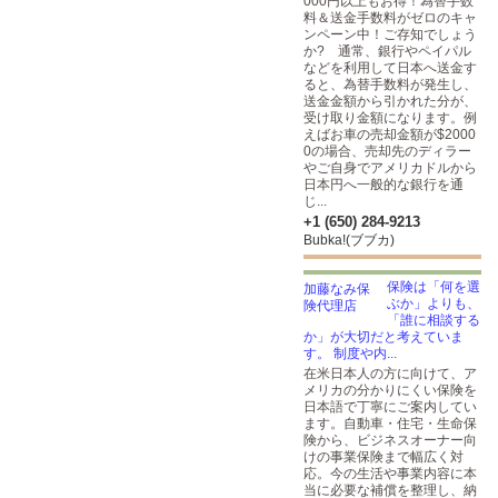
000円以上もお得！為替手数
料＆送金手数料がゼロのキャ
ンペーン中！ご存知でしょう
か? 通常、銀行やペイパル
などを利用して日本へ送金す
ると、為替手数料が発生し、
送金金額から引かれた分が、
受け取り金額になります。例
えばお車の売却金額が$2000
0の場合、売却先のディラー
やご自身でアメリカドルから
日本円へ一般的な銀行を通
じ...
+1 (650) 284-9213
Bubka!(ブブカ)
保険は「何を選
ぶか」よりも、
「誰に相談する
か」が大切だと考えていま
す。 制度や内...
在米日本人の方に向けて、ア
メリカの分かりにくい保険を
日本語で丁寧にご案内してい
ます。自動車・住宅・生命保
険から、ビジネスオーナー向
けの事業保険まで幅広く対
応。今の生活や事業内容に本
当に必要な補償を整理し、納