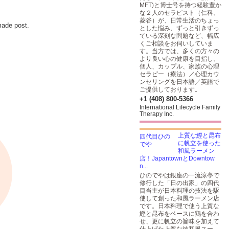
MFT)と博士号を持つ経験豊か
な２人のセラピスト（仁科、
菱谷）が、日常生活のちょっ
made post.
とした悩み、ずっと引きずっ
ている深刻な問題など、幅広
くご相談をお伺いしていま
す。当方では、多くの方々の
より良い心の健康を目指し、
個人、カップル、家族の心理
セラピー（療法）／心理カウ
ンセリングを日本語／英語で
ご提供しております。
+1 (408) 800-5366
International Lifecycle Family
Therapy Inc.
上質な鰹と昆布
に帆立を使った
和風ラーメン
店！JapantownとDowntow
n...
ひのでやは銀座の一流涼亭で
修行した「日の出家」の四代
目当主が日本料理の技法を駆
使して創った和風ラーメン店
です。日本料理で使う上質な
鰹と昆布をベースに鶏を合わ
せ、更に帆立の旨味を加えて