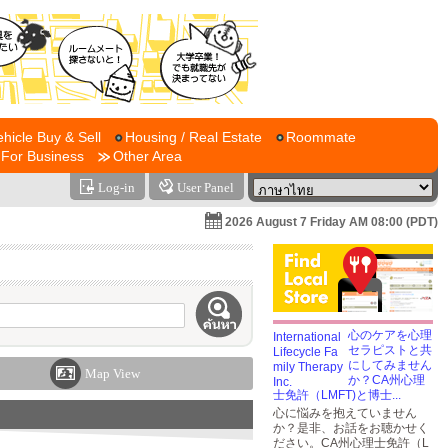
ehicle Buy & Sell
Housing / Real Estate
Roommate
For Business
Other Area
Log-in
User Panel
2026 August 7 Friday AM 08:00 (PDT)
心のケアを心理
セラピストと共
にしてみません
Map View
か？CA州心理
士免許（LMFT)と博士...
心に悩みを抱えていません
か？是非、お話をお聴かせく
ださい。CA州心理士免許（L