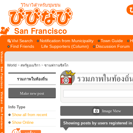
San Francisco
Vivi Search
Notification from Municipality
Town Guide
H
Find Friends
Life Supporters (Column)
Discussion Forum
World
>
สหรัฐอเมริกา
>
ซานฟรานซิสโก
รวมภาพในท้องถิ่น
Make new post
Info Type
Image View
Show all from recent
Show Online
Showing posts by users registered in