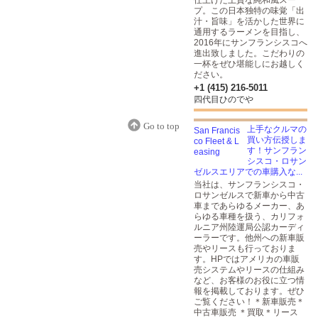
仕上げた上質な純和風スー
プ。この日本独特の味覚「出
汁・旨味」を活かした世界に
通用するラーメンを目指し、
2016年にサンフランシスコへ
進出致しました。こだわりの
一杯をぜひ堪能しにお越しく
ださい。
+1 (415) 216-5011
四代目ひのでや
Go to top
上手なクルマの
買い方伝授しま
す！サンフラン
シスコ・ロサン
ゼルスエリアでの車購入な...
当社は、サンフランシスコ・
ロサンゼルスで新車から中古
車まであらゆるメーカー、あ
らゆる車種を扱う、カリフォ
ルニア州陸運局公認カーディ
ーラーです。他州への新車販
売やリースも行っておりま
す。HPではアメリカの車販
売システムやリースの仕組み
など、お客様のお役に立つ情
報を掲載しております。ぜひ
ご覧ください！＊新車販売＊
中古車販売 ＊買取＊リース