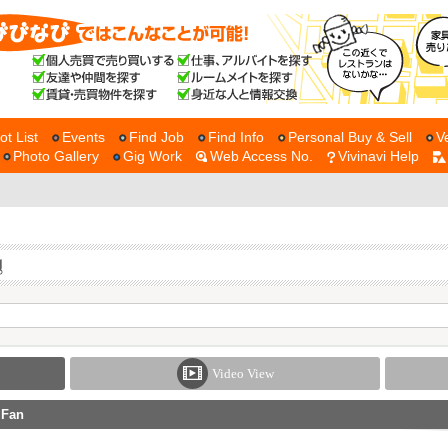
ot List
Events
Find Job
Find Info
Personal Buy & Sell
V
Photo Gallery
Gig Work
Web Access No.
Vivinavi Help
Video View
 Fan