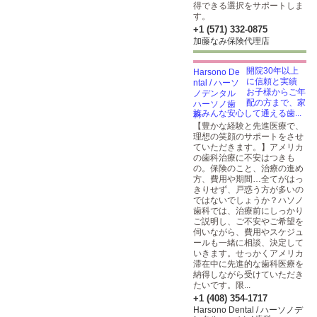
得できる選択をサポートしま
す。
+1 (571) 332-0875
加藤なみ保険代理店
開院30年以上
に信頼と実績
お子様からご年
配の方まで、家
族みんな安心して通える歯...
【豊かな経験と先進医療で、
理想の笑顔のサポートをさせ
ていただきます。】アメリカ
の歯科治療に不安はつきも
の。保険のこと、治療の進め
方、費用や期間…全てがはっ
きりせず、戸惑う方が多いの
ではないでしょうか？ハソノ
歯科では、治療前にしっかり
ご説明し、ご不安やご希望を
伺いながら、費用やスケジュ
ールも一緒に相談、決定して
いきます。せっかくアメリカ
滞在中に先進的な歯科医療を
納得しながら受けていただき
たいです。限...
+1 (408) 354-1717
Harsono Dental / ハーソノデ