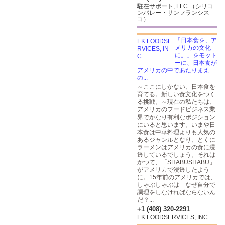
駐在サポート, LLC.（シリコ
ンバレー・サンフランシス
コ）
「日本食を、ア
メリカの文化
に。」をモット
ーに、日本食が
アメリカの中であたりまえ
の...
～ここにしかない、日本食を
育てる。新しい食文化をつく
る挑戦。～現在の私たちは、
アメリカのフードビジネス業
界でかなり有利なポジション
にいると思います。いまや日
本食は中華料理よりも人気の
あるジャンルとなり、とくに
ラーメンはアメリカの食に浸
透しているでしょう。それは
かつて、「SHABUSHABU」
がアメリカで浸透したよう
に。15年前のアメリカでは、
しゃぶしゃぶは「なぜ自分で
調理をしなければならないん
だ？...
+1 (408) 320-2291
EK FOODSERVICES, INC.