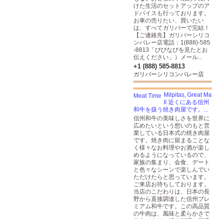
けた生活のセットアップのア
ドバイスも行っております。
お車の売りたい、買いたい
は、すべてガリバーで完結！
【ご連絡先】ガリバーシリコ
ンバレー店電話：1(888)-585
-8813「びびなびを見たとお
伝えください」）メール...
+1 (888) 585-8813
ガリバーシリコンバレー店
Milpitas, Great Ma
ll 近くにある信州
和牛を扱う焼き肉屋です。...
信州和牛の美味しさを世界に
広めたいという想いのもと営
業している日本式の焼き肉屋
です。焼き肉に留まることな
く様々なお料理やお酒が楽し
めるようになっているので、
家族の集まり、会食、デート
と色々なシーンで楽しんでい
ただけたらと思っています。
ご来店お待ちしております。
当店のこだわりは、日本の長
野から直接調達した信州プレ
ミアム和牛です。この高品質
の牛肉は、風味と柔らかさで