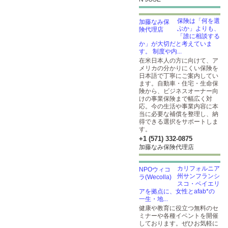
保険は「何を選
ぶか」よりも、
「誰に相談する
か」が大切だと考えていま
す。 制度や内...
在米日本人の方に向けて、ア
メリカの分かりにくい保険を
日本語で丁寧にご案内してい
ます。自動車・住宅・生命保
険から、ビジネスオーナー向
けの事業保険まで幅広く対
応。今の生活や事業内容に本
当に必要な補償を整理し、納
得できる選択をサポートしま
す。
+1 (571) 332-0875
加藤なみ保険代理店
カリフォルニア
州サンフランシ
スコ・ベイエリ
アを拠点に、女性とafab*の
一生・地...
健康や教育に役立つ無料のセ
ミナーや各種イベントを開催
しております。ぜひお気軽に