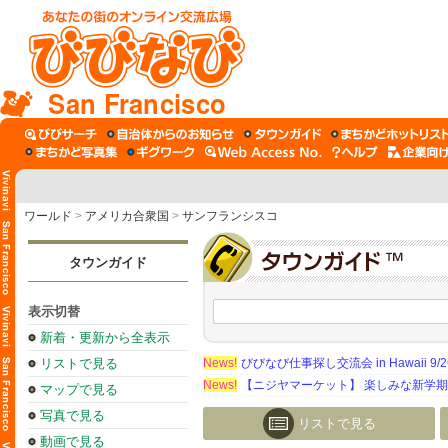
San Francisco
ワールド
>
アメリカ合衆国
>
サンフランシスコ
タウンガイド
表示切替
新着・更新から全表示
リストで見る
News!
びびなび仕事探し交流会 in Hawaii 9/26（
News!
【ニジヤマーケット】 楽しみな新学
マップで見る
写真で見る
リストで見る
動画で見る