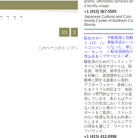
grams, affordable services an
d facility usage.
+1 (415) 567-5505
Japanese Cultural and Com
munity Center of Northern Ca
lifornia
1/1
1
不動産屋と自動
車販売店が一つ
になった、新し
このページのトップへ
い駐在員様向け
ワンストップサービス！🌈...
駐在員のためのワンストップ
サービス駐在サポートは、駐
在員、研究員、留学生の方々
を対象に、賃貸物件および自
動車に関する提案から契約、
アフターフォロー、多岐にわ
たるトラブル対応まで、包括
的かつ専門的なサービスを提
供しています。私たちはアメ
リカでの生活において欠かせ
ない住まいと車のトータルサ
ポートをご提供し、ストレス
のない快適な生活をお約束い
たします。カリフォルニアで
の滞在を通じて、ワークライ
フバランス...
+1 (415) 412-0998