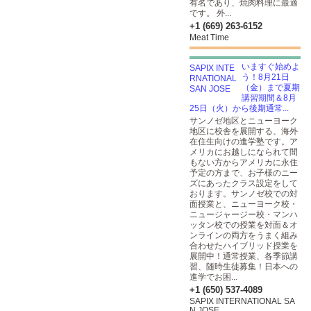
有名であり、焼肉料理に最適
です。 外...
+1 (669) 263-6152
Meat Time
いますぐ始めよ
う！8月21日
（金）まで夏期
講習期間＆8月
25日（火）から後期通常...
サンノゼ地区とニューヨーク
地区に校舎を展開する、海外
在住生向けの進学塾です。ア
メリカにお越しになられて間
もない方からアメリカに永住
予定の方まで、お子様のニー
ズにあったクラス設定をして
おります。サンノゼ校での対
面授業と、ニューヨーク校・
ニュージャージー校・マンハ
ッタン校での授業を対面＆オ
ンラインの両方をうまく組み
合わせたハイブリッド授業を
展開中！通常授業、各季節講
習、随時生徒募集！日本への
進学でお困...
+1 (650) 537-4089
SAPIX INTERNATIONAL SA
N JOSE