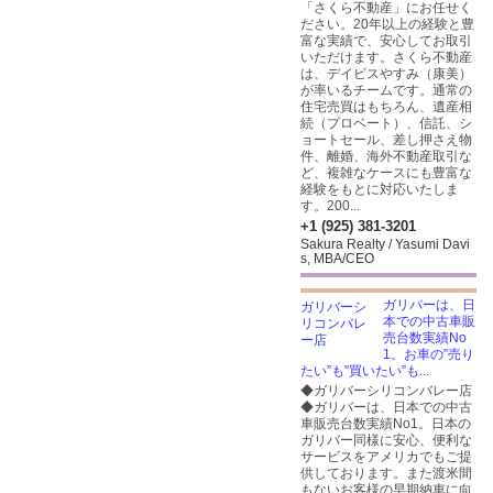
「さくら不動産」にお任せく
ださい。20年以上の経験と豊
富な実績で、安心してお取引
いただけます。さくら不動産
は、デイビスやすみ（康美）
が率いるチームです。通常の
住宅売買はもちろん、遺産相
続（プロベート）、信託、シ
ョートセール、差し押さえ物
件、離婚、海外不動産取引な
ど、複雑なケースにも豊富な
経験をもとに対応いたしま
す。200...
+1 (925) 381-3201
Sakura Realty / Yasumi Davi
s, MBA/CEO
ガリバーは、日
本での中古車販
売台数実績No
1。お車の”売り
たい”も”買いたい”も...
◆ガリバーシリコンバレー店
◆ガリバーは、日本での中古
車販売台数実績No1。日本の
ガリバー同様に安心、便利な
サービスをアメリカでもご提
供しております。また渡米間
もないお客様の早期納車に向