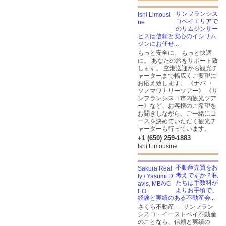
サンフランシス
コベイエリアで
のリムジンサー
ビスは信頼と安心のイシリム
ジンにお任せ...
もっと安全に。 もっと快適
に。 あなたの旅をサポート致
します。 空港送迎から観光チ
ャーターまで幅広くご要望に
お応え致します。 《ナパ ・
ソノマワナリーツアー》 《サ
ンフランシスコ市内観光ツア
ー》など、お客様のご希望を
お聞きしながら、ご一緒にコ
ースを決めていただく観光チ
ャーターも行っています。
+1 (650) 259-1883
Ishi Limousine
不動産売買をお
考えですか？私
たちは手数料が
よりお手頃で、
経験と実績のある不動産会...
さくら不動産 — サンフラン
シスコ・イーストベイ不動産
のことなら、信頼と実績の