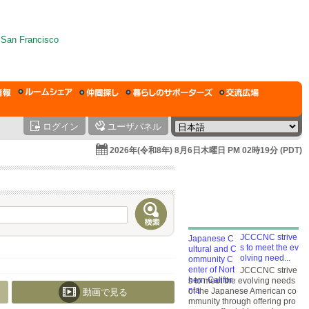
ログイン
ユーザパネル
2026年(令和8年) 8月6日木曜日 PM 02時19分 (PDT)
JCCCNC strive
s to meet the ev
olving need...
JCCCNC strive
s to meet the evolving needs
of the Japanese American co
動画で見る
mmunity through offering pro