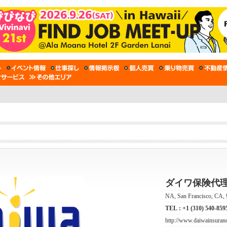
ダイワ保険代
NA, San Francisco, CA,
TEL :
+1 (310) 540-859
http://www.daiwainsuran