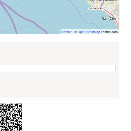
Leaflet
| ©
OpenStreetMap
contributors