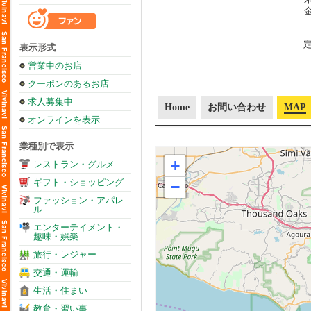
金
表示形式
営業中のお店
クーポンのあるお店
求人募集中
Home
お問い合わせ
MAP
オンラインを表示
業種別で表示
+
レストラン・グルメ
ギフト・ショッピング
−
ファッション・アパレ
ル
エンターテイメント・
趣味・娯楽
旅行・レジャー
交通・運輸
生活・住まい
教育・習い事