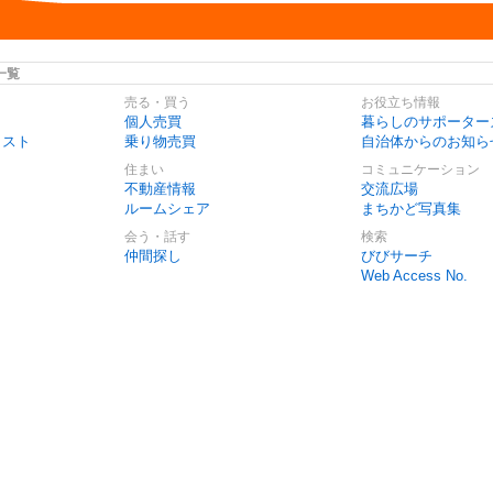
一覧
売る・買う
お役立ち情報
個人売買
暮らしのサポーター
リスト
乗り物売買
自治体からのお知ら
住まい
コミュニケーション
不動産情報
交流広場
ルームシェア
まちかど写真集
会う・話す
検索
仲間探し
びびサーチ
Web Access No.