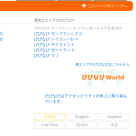
このページのトップへ
身近なエリアのびびなび
"びびなび サンフランシスコ" から近いエリアを表示中
ズ
びびなび サンフランシスコ
せ
びびなび シリコンバレー
びびなび サクラメント
びびなび ポートランド
びびなび リノ
他エリアのびびなびはこちらから
びびなびはアクセシビリティの向上に取り組ん
でいます。
日本語
English
español
ภาษาไทย
한국어
中文