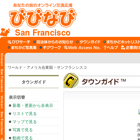
San Francisco
ワールド
>
アメリカ合衆国
>
サンフランシスコ
タウンガイド
表示切替
新着・更新から全表示
リストで見る
マップで見る
月
写真で見る
火
水
動画で見る
木