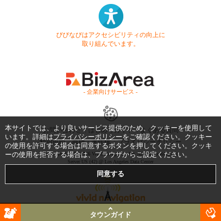
びびなびはアクセシビリティの向上に
取り組んでいます。
- 企業向けサービス -
本サイトでは、より良いサービス提供のため、クッキーを使用して
お問い合わせ
はじめてガイド
よくある質問
います。詳細は
プライバシーポリシー
をご確認ください。クッキー
利用規約
商標・著作権
プライバシーポリシー
の使用を許可する場合は同意するボタンを押してください。クッキ
ーの使用を拒否する場合は、ブラウザからご設定ください。
Copyright © 1999-2026 Vivid Navigation, Inc. All Rights Reserved.
Server US (42) @ Los Angeles Data Center
タウンガイド