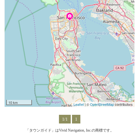
10 km
Leaflet
| ©
OpenStreetMap
contributors
1/1
1
「タウンガイド」はVivid Navigation, Inc.の商標です。