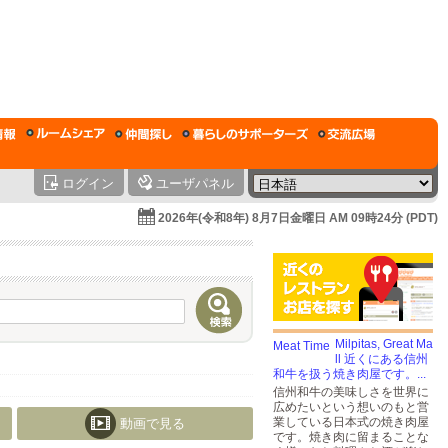
ログイン
ユーザパネル
2026年(令和8年) 8月7日金曜日 AM 09時24分 (PDT)
Milpitas, Great Ma
ll 近くにある信州
和牛を扱う焼き肉屋です。...
信州和牛の美味しさを世界に
広めたいという想いのもと営
業している日本式の焼き肉屋
動画で見る
です。焼き肉に留まることな