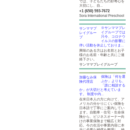
では、子どもたちの好奇心を
大切にし、自...
+1 (650) 593-7672
Sora International Preschool
※サンママプレ
イグループでは
只今、コロナウ
イルスの影響に
伴い活動を休止しておりま...
興味のある方はお名前とお子
様のお名前・年齢と共にご連
絡下さい。
サンママプレイグループ
保険は「何を選
ぶか」よりも、
「誰に相談する
か」が大切だと考えていま
す。 制度や内...
在米日本人の方に向けて、ア
メリカの分かりにくい保険を
日本語で丁寧にご案内してい
ます。自動車・住宅・生命保
険から、ビジネスオーナー向
けの事業保険まで幅広く対
応。今の生活や事業内容に本
当に必要な補償を整理し、納