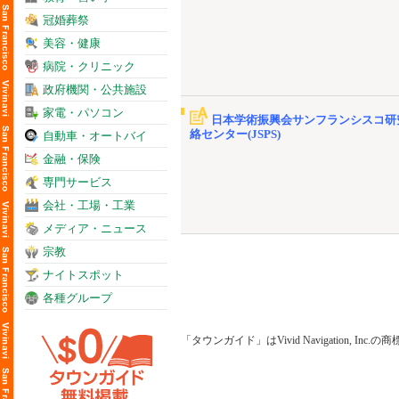
冠婚葬祭
美容・健康
病院・クリニック
政府機関・公共施設
家電・パソコン
日本学術振興会サンフランシスコ研
絡センター(JSPS)
自動車・オートバイ
金融・保険
専門サービス
会社・工場・工業
メディア・ニュース
宗教
ナイトスポット
各種グループ
「タウンガイド」はVivid Navigation, Inc.