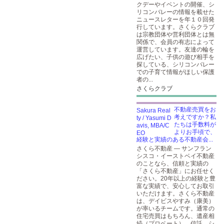
クデーやイベントの開催、シ
リコンバレーの情報を載せた
ニュースレターを年１０回発
行しています。さくらクラブ
は宗教団体や営利団体とは無
関係で、会員の有志によって
運営しています。友達の輪を
広げたい、子供の遊び相手を
探している、シリコンバレー
での子育て情報がほしい保護
者の...
さくらクラブ
不動産売買をお
考えですか？私
たちは手数料が
よりお手頃で、
経験と実績のある不動産会...
さくら不動産 — サンフラン
シスコ・イーストベイ不動産
のことなら、信頼と実績の
「さくら不動産」にお任せく
ださい。20年以上の経験と豊
富な実績で、安心してお取引
いただけます。さくら不動産
は、デイビスやすみ（康美）
が率いるチームです。通常の
住宅売買はもちろん、遺産相
続（プロベート）、信託、シ