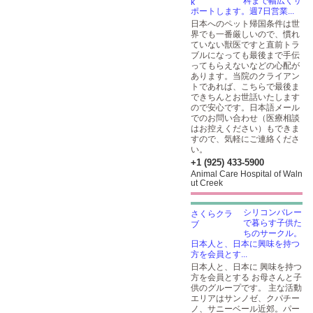
科まで幅広くサ
ポートします。週7日営業...
日本へのペット帰国条件は世
界でも一番厳しいので、慣れ
ていない獣医ですと直前トラ
ブルになっても最後まで手伝
ってもらえないなどの心配が
あります。当院のクライアン
トであれば、こちらで最後ま
できちんとお世話いたします
ので安心です。日本語メール
でのお問い合わせ（医療相談
はお控えください）もできま
すので、気軽にご連絡くださ
い。
+1 (925) 433-5900
Animal Care Hospital of Waln
ut Creek
シリコンバレー
で暮らす子供た
ちのサークル。
日本人と、日本に興味を持つ
方を会員とす...
日本人と、日本に 興味を持つ
方を会員とする お母さんと子
供のグループです。 主な活動
エリアはサンノゼ、クパチー
ノ、サニーベール近郊。パー