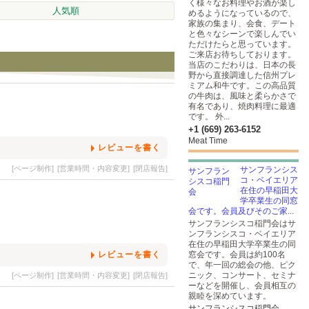
く様々なお料理やお酒が楽し
人気順
めるようになっているので、
家族の集まり、会食、デート
と色々なシーンで楽しんでい
ただけたらと思っています。
ご来店お待ちしております。
当店のこだわりは、日本の長
野から直接調達した信州プレ
ミアム和牛です。この高品質
の牛肉は、風味と柔らかさで
有名であり、焼肉料理に最適
です。 外...
+1 (669) 263-6152
Meat Time
レビューを書く
[ページ制作]
[営業時間・内容変更]
[閉店報告]
サンフランシス
コ・ベイエリア
在住の早稲田大
学卒業生の同窓
会です。会員及びそのご家...
サンフランシスコ稲門会はサ
ンフランシスコ・ベイエリア
在住の早稲田大学卒業生の同
レビューを書く
窓会です。会員は約100名
で、年一回の総会の他、ピク
ニック、コンサート、セミナ
[ページ制作]
[営業時間・内容変更]
[閉店報告]
ーなどを開催し、会員相互の
親睦を深めています。
サンフランシスコ稲門会