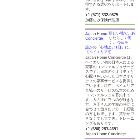
得できる選択をサポートしま
す。
+1 (571) 332-0875
加藤なみ保険代理店
新しい地で、あ
なたらしく働
く。 今日を、
誰かの「心地よい1日」に。
【ベイエリア初...
Japan Home Concierge は、
ベイエリア初の日本人による
家事のコンシェルジュサービ
スです。日本のクオリティと
心配りをいかした日本クオリ
ティの家事サービスを提供し
ています。現在、ベイエリア
全域へのサービス拡大のため
コンシェルジュを募集中で
す。人の役に立つのが好きな
方、お子さんの学校の時間に
合わせて働きたい方、未経験
の方を歓迎します。英語がで
きなくても大丈夫。トレーニ
ングもあります。...
+1 (650) 283-4651
Japan Home Concierge