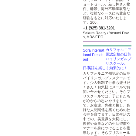
ョートセール、差し押さえ物
件、離婚、海外不動産取引な
ど、複雑なケースにも豊富な
経験をもとに対応いたしま
す。200...
+1 (925) 381-3201
Sakura Realty / Yasumi Davi
s, MBA/CEO
カリフォルニア
州認定校の日英
バイリンガルプ
リスクール。
日/英語を楽しく効果的に！...
カリフォルニア州認定の日英
バイリンガルプレスクールで
す。少人数制で行事も盛りだ
くさん！お気軽にメールでお
問い合わせください。そらプ
リスクールでは、子どもたち
が心からの思いやりをもっ
て、お友達、先生と接し、良
好な人間関係を築くための社
会性を育てます。日常生活の
中での、美意識を大切にし、
挨拶や食事などの生活習慣や
マナーを身につけることを指
導します。そらプリスクール