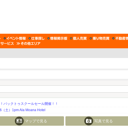
期！バックトゥスクールセール開催！！
土）1pm Ala Moana Hotel
マップで見る
写真で見る