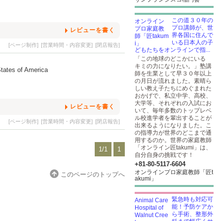
この道３０年の
プロ講師が、世
レビューを書く
界各国に住んで
いる日本人の子
[ページ制作]
[営業時間・内容変更]
[閉店報告]
どもたちをオンラインで指...
「この地球のどこかにいる
キミの力になりたい。」塾講
States of America
師を生業として早３０年以上
の月日が流れました。素晴ら
しい教え子たちにめぐまれた
おかげで、私立中学、高校、
大学等、それぞれの入試にお
レビューを書く
いて、毎年多数のトップレベ
ル校進学者を輩出することが
[ページ制作]
[営業時間・内容変更]
[閉店報告]
出来るようになりました。こ
の指導力が世界のどこまで通
用するのか。世界の家庭教師
「オンライン匠takumi」は、
1/1
1
自分自身の挑戦です！
+81-80-5117-6604
オンラインプロ家庭教師「匠t
このページのトップへ
akumi」
緊急時も対応可
能！予防ケアか
ら手術、整形外