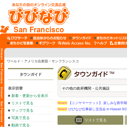
San Francisco
ワールド
>
アメリカ合衆国
>
サンフランシスコ
タウンガイド
表示切替
新着・更新から全表示
リストで見る
News!
【ニジヤマーケット】 楽しみな新学
News!
びびなび仕事探し交流会 in Hawaii 9/26（
マップで見る
写真で見る
リストで見る
動画で見る