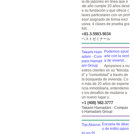
ia de japonés en línea que e
ste año cumple 20 años desd
e su fundación y que ofrece c
lases particulares con un prof
esor asignado de forma excl
usiva. 4 clases de prueba gra
tuit...
+81-3-5903​-9034
ベストゼミナール
Podemos ayud
arle con la vent
a de viviend...
Apoyamos a nu
estros clientes en su "felicida
d" y "comodidad" a través de
la búsqueda de vivienda. Co
n más de 20 años de experie
ncia inmobiliaria, entendemo
s los desafíos de mudarse a
un nuevo lugar y...
+1 (408) 582-3777
Takami Hamadani - Compas
s Hamadani Group
Escuela de ábac
o de estilo japon
és en Pl...