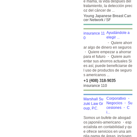
e mama, la vida después del
tratamiento, la detección prec
oz del cáncer de ...
Young Japanese Breast Can
cer Network / SF
Ayudándole a
elegir
...
・ Quiere ahorr
ar algo de dinero en seguros
・ Quiere empezar a ahorrar
para el futuro ・ Quiere aum
entar sus ahorros actuales Si
es así, puede beneficiarse de
l uso de productos de seguro
s americanos ...
+1 (408) 318-9035
insurance 110
Corporativo ・
Negocios ・ Su
cesiones ・ C
i...
Somos un bufete de abogad
os japonés-americano ・esp
ecialista en contabilidad y qu
e ofrece servicios en una am
plia gama de áreas, incluyen