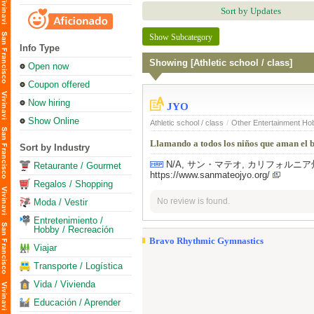
Sort by Updates
Show Subcategory
Info Type
Showing [Athletic school / class]
Open now
Coupon offered
Now hiring
JYO
Show Online
Athletic school / class
/
Other Entertainment H
Llamando a todos los niños que aman el b
Sort by Industry
N/A, サン・マテオ, カリフォルニア州
Retaurante / Gourmet
https://www.sanmateojyo.org/
Regalos / Shopping
No review is found.
Moda / Vestir
Entretenimiento /
Hobby / Recreación
Bravo Rhythmic Gymnastics
Viajar
Transporte / Logística
Vida / Vivienda
Educación / Aprender