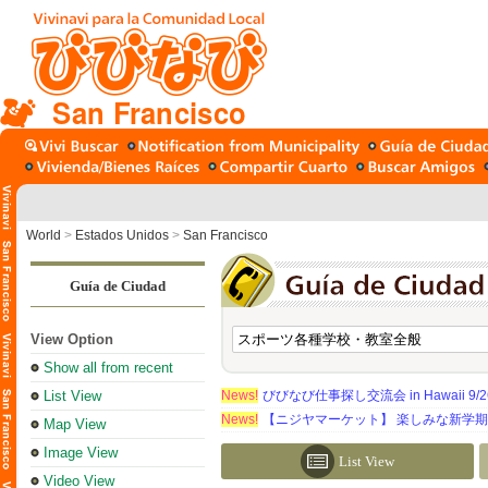
San Francisco
World
>
Estados Unidos
>
San Francisco
Guía de Ciudad
View Option
Show all from recent
List View
News!
びびなび仕事探し交流会 in Hawaii 9/26（
News!
【ニジヤマーケット】 楽しみな新学
Map View
Image View
List View
Video View