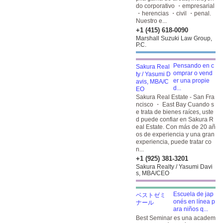
do corporativo ・empresarial
・herencias ・civil ・penal.
Nuestro e...
+1 (415) 618-0090
Marshall Suzuki Law Group,
P.C.
Pensando en c
omprar o vend
er una propie
d...
Sakura Real Estate - San Fra
ncisco ・ East Bay Cuando s
e trata de bienes raíces, uste
d puede confiar en Sakura R
eal Estate. Con más de 20 añ
os de experiencia y una gran
experiencia, puede tratar co
n...
+1 (925) 381-3201
Sakura Realty / Yasumi Davi
s, MBA/CEO
Escuela de jap
onés en línea p
ara niños q...
Best Seminar es una academ