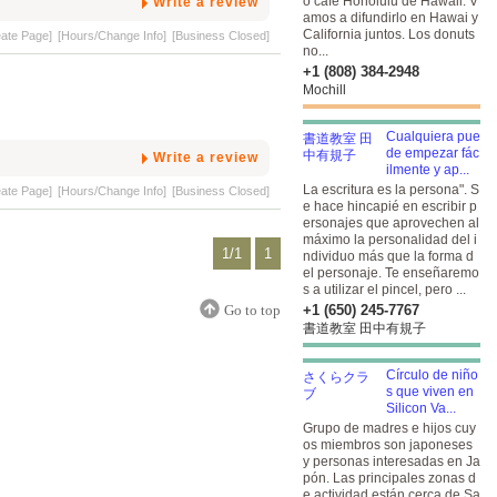
o café Honolulu de Hawaii. V
Write a review
amos a difundirlo en Hawai y
California juntos. Los donuts
eate Page]
[Hours/Change Info]
[Business Closed]
no...
+1 (808) 384-2948
Mochill
Cualquiera pue
de empezar fác
Write a review
ilmente y ap...
La escritura es la persona". S
eate Page]
[Hours/Change Info]
[Business Closed]
e hace hincapié en escribir p
ersonajes que aprovechen al
máximo la personalidad del i
1/1
1
ndividuo más que la forma d
el personaje. Te enseñaremo
s a utilizar el pincel, pero ...
Go to top
+1 (650) 245-7767
書道教室 田中有規子
Círculo de niño
s que viven en
Silicon Va...
Grupo de madres e hijos cuy
os miembros son japoneses
y personas interesadas en Ja
pón. Las principales zonas d
e actividad están cerca de Sa