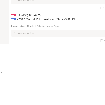
No review is found.
[Cr
+1 (408) 867-9527
22647 Garrod Rd, Saratoga, CA, 95070 US
Horse riding / Stable
/
Athletic school / class
No review is found.
[Cr
nc.