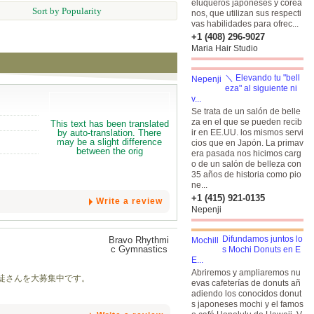
eluqueros japoneses y corea
Sort by Popularity
nos, que utilizan sus respecti
vas habilidades para ofrec...
+1 (408) 296-9027
Maria Hair Studio
＼ Elevando tu "bell
eza" al siguiente ni
v...
Se trata de un salón de belle
za en el que se pueden recib
ir en EE.UU. los mismos servi
cios que en Japón. La primav
era pasada nos hicimos carg
o de un salón de belleza con
35 años de historia como pio
ne...
+1 (415) 921-0135
Write a review
Nepenji
Difundamos juntos lo
s Mochi Donuts en E
E...
Abriremos y ampliaremos nu
生徒さんを大募集中です。
evas cafeterías de donuts añ
adiendo los conocidos donut
s japoneses mochi y el famos