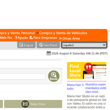
Log-in
User Panel
2026 August 8 Saturday AM 11:46 (PDT)
Nuestros exper
imentados estili
stas resol...
Maria Hair Studio es un saló
n de peluquería global en Sili
con Valley. El salón es una cr
Video View
eciente colaboración entre p