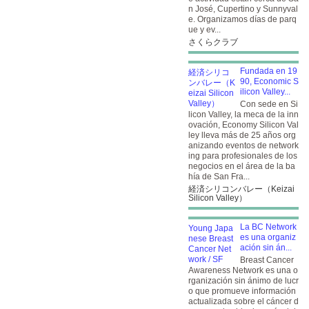
n José, Cupertino y Sunnyval
e. Organizamos días de parq
ue y ev...
さくらクラブ
Fundada en 19
90, Economic S
ilicon Valley...
Con sede en Si
licon Valley, la meca de la inn
ovación, Economy Silicon Val
ley lleva más de 25 años org
anizando eventos de network
ing para profesionales de los
negocios en el área de la ba
hía de San Fra...
経済シリコンバレー（Keizai
Silicon Valley）
La BC Network
es una organiz
ación sin án...
Breast Cancer
Awareness Network es una o
rganización sin ánimo de lucr
o que promueve información
actualizada sobre el cáncer d