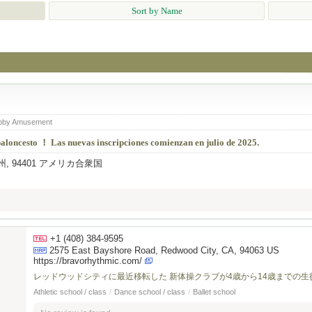
Sort by Name
obby Amusement
aloncesto ！ Las nuevas inscripciones comienzan en julio de 2025.
, 94401 アメリカ合衆国
+1 (408) 384-9595
2575 East Bayshore Road, Redwood City, CA, 94063 US
https://bravorhythmic.com/
レッドウッドシティに最近移転した 新体操クラブが4歳から14歳までの
Athletic school / class
/
Dance school / class
/
Ballet school