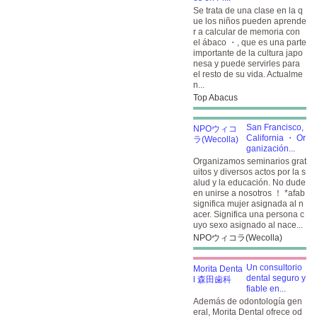
Se trata de una clase en la q
ue los niños pueden aprende
r a calcular de memoria con
el ábaco ・, que es una parte
importante de la cultura japo
nesa y puede servirles para
el resto de su vida. Actualme
n...
Top Abacus
San Francisco,
California ・ Or
ganización...
Organizamos seminarios grat
uitos y diversos actos por la s
alud y la educación. No dude
en unirse a nosotros ！ *afab
significa mujer asignada al n
acer. Significa una persona c
uyo sexo asignado al nace...
NPOウィコラ(Wecolla)
Un consultorio
dental seguro y
fiable en...
Además de odontología gen
eral, Morita Dental ofrece od