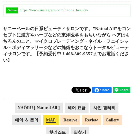
https://www.instagram.com/naoru_beauty/
Online
サニーベールの日系ビューティサロンです。"Natual All"をコン
セプトに漢方やハーブなどの東洋医学をもちいながら ヘアはも
ちろんのこと、マイクロブレーディング・ネイル・フェイシャ
ル・ボディマッサージなどの施術をおこなうトータルビューテ
ィサロンです。【予約受付中！408-309-9557までお電話くださ
い】
Share
NAŌRU [ Natural All ]
헤어 요금
사진 갤러리
예약 ＆ 문의
MAP
Reserve
Review
Gallery
핫리스트
일찾기