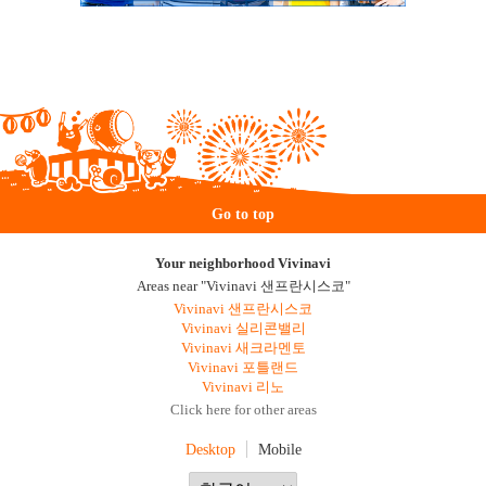
Go to top
Your neighborhood Vivinavi
Areas near "Vivinavi 샌프란시스코"
Vivinavi 샌프란시스코
Vivinavi 실리콘밸리
Vivinavi 새크라멘토
Vivinavi 포틀랜드
Vivinavi 리노
Click here for other areas
Desktop
Mobile