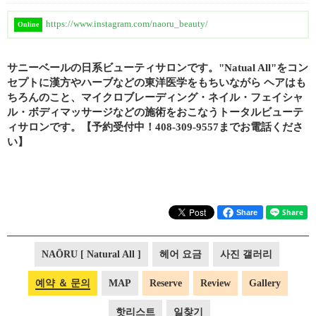
https://www.instagram.com/naoru_beauty/
Online
サニーベールの日系ビューティサロンです。"Natual All"をコン
セプトに漢方やハーブなどの東洋医学をもちいながら ヘアはも
ちろんのこと、マイクロブレーディング・ネイル・フェイシャ
ル・ボディマッサージなどの施術をおこなうトータルビューテ
ィサロンです。【予約受付中！408-309-9557までお電話くださ
い】
Share
NAŌRU [ Natural All ]
헤어 요금
사진 갤러리
예약 ＆ 문의
MAP
Reserve
Review
Gallery
핫리스트
일찾기