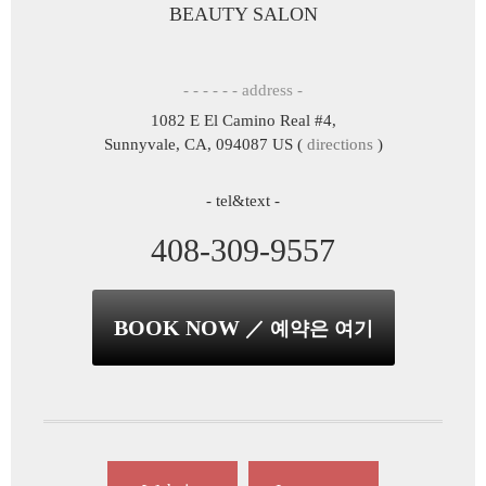
BEAUTY SALON
- - - - - - address -
1082 E El Camino Real #4,
Sunnyvale, CA, 094087 US (
directions
)
- tel&text -
408-309-9557
BOOK NOW
／ 예약은 여기