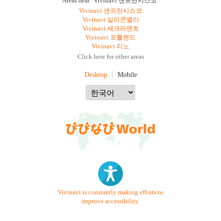
Areas near "Vivinavi 샌프란시스코"
Vivinavi 샌프란시스코
Vivinavi 실리콘밸리
Vivinavi 새크라멘토
Vivinavi 포틀랜드
Vivinavi 리노
Click here for other areas
Desktop
Mobile
Vivinavi is constantly making efforts to
improve accessibility.