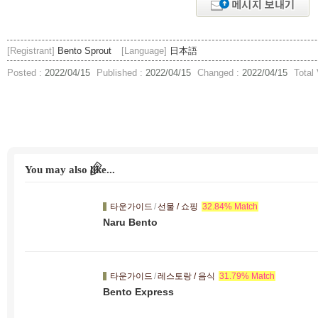
[Registrant]
Bento Sprout
[Language]
日本語
Posted :
2022/04/15
Published :
2022/04/15
Changed :
2022/04/15
Total
You may also like...
타운가이드
/
선물 / 쇼핑
32.84% Match
Naru Bento
타운가이드
/
레스토랑 / 음식
31.79% Match
Bento Express