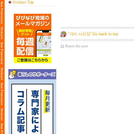
Vivinavi Top
“거리 사진집” Go back to top
Report this post