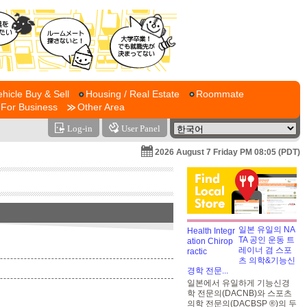
ehicle Buy & Sell
Housing / Real Estate
Roommate
For Business
Other Area
Log-in
User Panel
2026 August 7 Friday PM 08:05 (PDT)
일본 유일의 NA
TA 공인 운동 트
레이너 겸 스포
츠 의학&기능신
경학 전문...
일본에서 유일하게 기능신경
학 전문의(DACNB)와 스포츠
의학 전문의(DACBSP ®)의 두