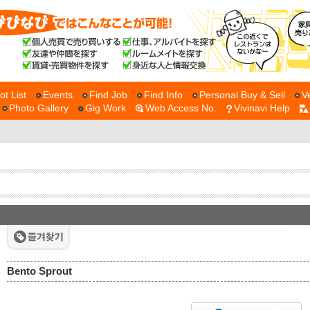
ot List
Events
Find Job
Find Info
Personal Buy & Sell
V
Photo Gallery
Gig Work
Web Access No.
Vivinavi Help
Bento Sprout