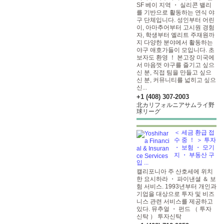
SF 베이 지역 ・ 실리콘 밸리
를 기반으로 활동하는 연식 야
구 단체입니다. 성인부터 어린
이, 아마추어부터 고시원 경험
자, 학생부터 엘리트 주재원까
지 다양한 분야에서 활동하는
야구 애호가들이 모입니다. 초
보자도 환영 ！ 본고장 미국에
서 마음껏 야구를 즐기고 싶으
신 분, 직접 팀을 만들고 싶으
신 분, 커뮤니티를 넓히고 싶으
신...
+1 (408) 307-2003
北カリフォルニアサムライ野
球リーグ
＜ 세금 환급 접
수 중 ！ ＞ 투자
・ 보험 ・ 모기
지 ・ 부동산 구
입 ...
캘리포니아 주 산호세에 위치
한 요시하라 ・ 파이낸셜 ＆ 보
험 서비스. 1993년부터 개인과
기업을 대상으로 투자 및 비즈
니스 관련 서비스를 제공하고
있다. 뮤추얼 ・ 펀드 （ 투자
신탁 ） 투자신탁