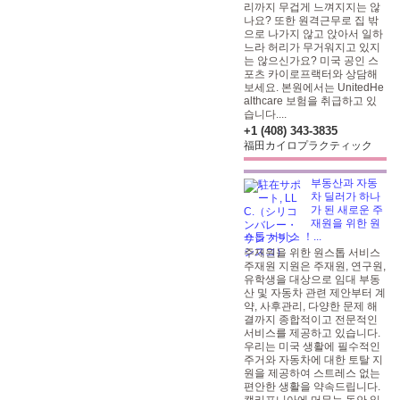
리까지 무겁게 느껴지지는 않
나요? 또한 원격근무로 집 밖
으로 나가지 않고 앉아서 일하
느라 허리가 무거워지고 있지
는 않으신가요? 미국 공인 스
포츠 카이로프랙터와 상담해
보세요. 본원에서는 UnitedHe
althcare 보험을 취급하고 있
습니다....
+1 (408) 343-3835
福田カイロプラクティック
부동산과 자동
차 딜러가 하나
가 된 새로운 주
재원을 위한 원
스톱 서비스 ！...
주재원을 위한 원스톱 서비스
주재원 지원은 주재원, 연구원,
유학생을 대상으로 임대 부동
산 및 자동차 관련 제안부터 계
약, 사후관리, 다양한 문제 해
결까지 종합적이고 전문적인
서비스를 제공하고 있습니다.
우리는 미국 생활에 필수적인
주거와 자동차에 대한 토탈 지
원을 제공하여 스트레스 없는
편안한 생활을 약속드립니다.