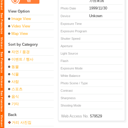
カ合衆国
1999/11/30
Photo Date
View Option
Unkown
Device
Image View
Exposure Time
Video View
Exposure Program
Map View
Shutter Speed
Sort by Category
Aperture
자연 / 풍경
Light Source
이벤트 / 행사
Flash
동물
Exposure Mode
식물
White Balance
사람
Photo Scene / Type
스포츠
Contrast
음식
Sharpness
기타
Shooting Mode
Back
Web Access No.
579529
거리 사진집