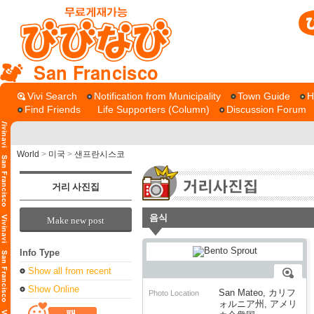
San Francisco
Vivi Search
Notification from Municipality
Town Guide
H
Find Friends
Life Supporters (Column)
Discussion Forum
World
>
미국
>
샌프란시스코
거리 사진집
음식
Make new post
Info Type
Show all from recent
Show Online
San Mateo, カリフ
Photo Location
ォルニア州, アメリ