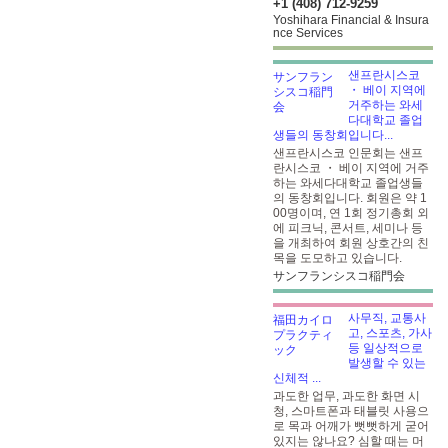
+1 (408) 712-9259
Yoshihara Financial & Insura
nce Services
샌프란시스코
・ 베이 지역에
거주하는 와세
다대학교 졸업
생들의 동창회입니다...
샌프란시스코 인문회는 샌프
란시스코 ・ 베이 지역에 거주
하는 와세다대학교 졸업생들
의 동창회입니다. 회원은 약 1
00명이며, 연 1회 정기총회 외
에 피크닉, 콘서트, 세미나 등
을 개최하여 회원 상호간의 친
목을 도모하고 있습니다.
サンフランシスコ稲門会
사무직, 교통사
고, 스포츠, 가사
등 일상적으로
발생할 수 있는
신체적 ...
과도한 업무, 과도한 화면 시
청, 스마트폰과 태블릿 사용으
로 목과 어깨가 뻣뻣하게 굳어
있지는 않나요? 심할 때는 머