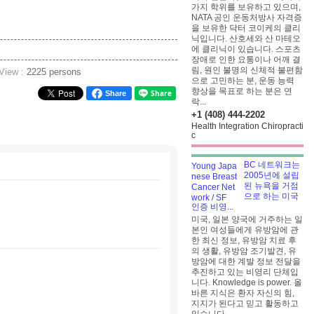
가지 학위를 보유하고 있으며,
NATA 공인 운동처방사 자격증
을 보유한 닥터 코이케의 클리
닉입니다. 산호세와 산 마테오
에 클리닉이 있습니다. 스포츠
장애로 인한 요통이나 어깨 결
림, 원인 불명의 신체적 불편함
 View :
2225 persons
으로 고민하는 분, 운동 능력
향상을 목표로 하는 분은 연
Share
락...
+1 (408) 444-2202
Health Integration Chiropracti
c
BC 네트워크는
2005년에 설립
된 뉴욕을 거점
으로 하는 미국
인증 비영...
미국, 일본 양국에 거주하는 일
본인 여성들에게 유방암에 관
한 최신 정보, 유방암 치료 후
의 생활, 유방암 조기발견, 유
방암에 대한 계발 정보 전달을
추진하고 있는 비영리 단체입
니다. Knowledge is power. 올
바른 지식은 환자 자신의 힘,
지지가 된다고 믿고 활동하고