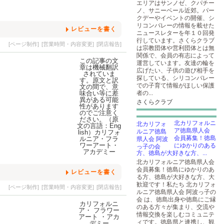
エリアはサンノゼ、クパチー
ノ、サニーベール近郊。パー
クデーやイベントの開催、シ
リコンバレーの情報を載せた
レビューを書く
ニュースレターを年１０回発
行しています。さくらクラブ
[ページ制作]
[営業時間・内容変更]
[閉店報告]
は宗教団体や営利団体とは無
関係で、会員の有志によって
運営しています。友達の輪を
広げたい、子供の遊び相手を
探している、シリコンバレー
での子育て情報がほしい保護
者の...
さくらクラブ
北カリフォルニ
ア徳島県人会
会員募集！徳島
にゆかりのある
方、徳島が大好きな方、...
北カリフォルニア徳島県人会
会員募集！徳島にゆかりのあ
レビューを書く
る方、徳島が大好きな方、大
歓迎です！私たち 北カリフォ
[ページ制作]
[営業時間・内容変更]
[閉店報告]
ルニア徳島県人会 阿波っ子の
会 は、徳島出身や徳島にご縁
のある方々が集まり、交流や
情報交換を楽しむコミュニテ
ィです。徳島県と連携し、観