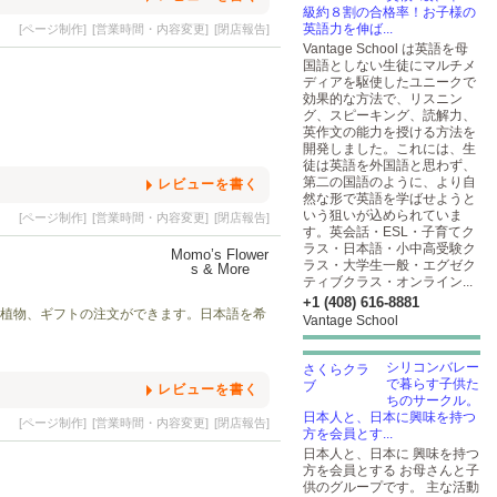
級約８割の合格率！お子様の
英語力を伸ば...
[ページ制作]
[営業時間・内容変更]
[閉店報告]
Vantage School は英語を母
国語としない生徒にマルチメ
ディアを駆使したユニークで
効果的な方法で、リスニン
グ、スピーキング、読解力、
英作文の能力を授ける方法を
開発しました。これには、生
徒は英語を外国語と思わず、
第二の国語のように、より自
レビューを書く
然な形で英語を学ばせようと
いう狙いが込められていま
[ページ制作]
[営業時間・内容変更]
[閉店報告]
す。英会話・ESL・子育てク
ラス・日本語・小中高受験ク
ラス・大学生一般・エグゼク
ティブクラス・オンライン...
+1 (408) 616-8881
花や植物、ギフトの注文ができます。日本語を希
Vantage School
シリコンバレー
で暮らす子供た
レビューを書く
ちのサークル。
日本人と、日本に興味を持つ
[ページ制作]
[営業時間・内容変更]
[閉店報告]
方を会員とす...
日本人と、日本に 興味を持つ
方を会員とする お母さんと子
供のグループです。 主な活動