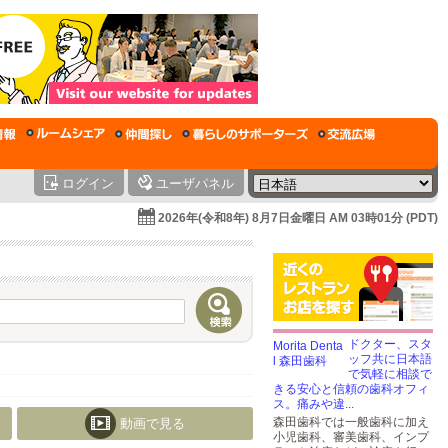
ログイン
ユーザパネル
2026年(令和8年) 8月7日金曜日 AM 03時01分 (PDT)
ドクター、スタ
ッフ共に日本語
で気軽に相談で
きる安心と信頼の歯科オフィ
ス。痛みや違...
森田歯科では一般歯科に加え
動画で見る
小児歯科、審美歯科、インプ