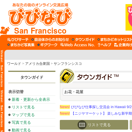
San Francisco
ワールド
>
アメリカ合衆国
>
サンフランシスコ
タウンガイド
表示切替
新着・更新から全表示
リストで見る
News!
びびなび仕事探し交流会 in Hawaii 9/26（
News!
【ニジヤマーケット】 楽しみな新学
マップで見る
写真で見る
リストで見る
動画で見る