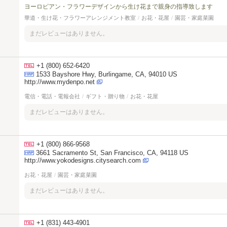
ヨーロピアン・フラワーデザインから生け花まで親身の指導致します
華道・生け花・フラワーアレンジメント教室
/
お花・花屋
/
園芸・家庭菜園
まだレビューはありません。
+1 (800) 652-6420
1533 Bayshore Hwy, Burlingame, CA, 94010 US
http://www.mydenpo.net
電信・電話・電報会社
/
ギフト・贈り物
/
お花・花屋
まだレビューはありません。
+1 (800) 866-9568
3661 Sacramento St, San Francisco, CA, 94118 US
http://www.yokodesigns.citysearch.com
お花・花屋
/
園芸・家庭菜園
まだレビューはありません。
+1 (831) 443-4901