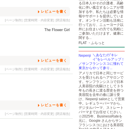
る日本人やその介護者、高齢
化に伴い孤立するシニアが増
レビューを書く
加する中、私たちは必要な情
報やサポートを提供していま
[ページ制作]
[営業時間・内容変更]
[閉店報告]
す。オンライン活動も活発に
行っており、ニューヨーク以
外にお住まいの方でも気軽に
ご参加いただけます。健康に
関する...
FLAT ・ふらっと
＼あなたの”キレ
イ”をレベルアップ！
レビューを書く
／サンフランシスコに憧れて
東京からやって参り...
[ページ制作]
[営業時間・内容変更]
[閉店報告]
アメリカで日本と同じサービ
スを受けられるヘアサロンで
す。サンフランシスコで日本
人美容院の先駆けとして３５
年もの長きに渡る歴史を持つ
美容院を去年の春に譲り受
け、Nepenji salonとして営業
中。レギュラーパーマから、
レビューを書く
デジタルパーマ、ストレート
パーマまでお任せください。
[ページ制作]
[営業時間・内容変更]
[閉店報告]
☆2025年、BusinessRateを
元に、Google さんからサン
フランシスコにおける美容院