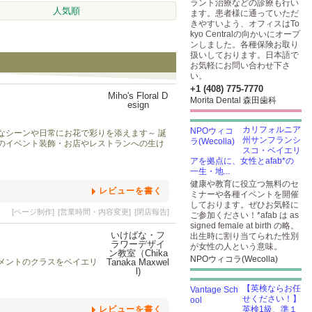
ラント治療などの診療も行い
人気順
ます。患者様に通っていただ
きやすいよう、オフィスはTo
kyo Centralの向かいにオープ
ンしました。各種保険お取り
扱いしております。日本語で
お気軽にお問い合わせ下さ
い。
+1 (408) 775-7770
Morita Dental 森田歯科
カリフォルニア
なシーンや日常にお花で彩りを添えます～ 誕
州サンフランシ
のイベント装飾・お店やレストランへの生け
スコ・ベイエリ
アを拠点に、女性とafab*の
一生・地...
健康や教育に役立つ無料のセ
レビューを書く
ミナーや各種イベントを開催
しております。ぜひお気軽に
[ページ制作]
[営業時間・内容変更]
[閉店報告]
ご参加ください！*afab は as
signed female at birth の略。
出生時に割り当てられた性別
が女性の人という意味。
NPOウィコラ(Wecolla)
メントのクラスをベイエリ
【英検ならお任
せください！】
レビューを書く
英検1級、準１