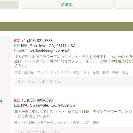
名前順
+1 (408) 621-3583
N/A, San Jose, CA, 95117 USA
http://mihosfloraldesign.com/
【大好評！対面フラワーアレンジメントクラスを開催中】～あなたの大切
生日・バレンタイン・母の日などのフラワーギフト、入学式や結婚式など
込みも...
華道・生け花・フラワーアレンジメント教室
/
お花・花屋
/
趣味・教養・ホビー
まだレビューはありません。
+1 (650) 995-6390
a
N/A, Sunnyvale, CA, 94089 US
花を身近に楽しんでもらいたい！草月流生け花、モダンフラワーアレンジ
アにて提供しています。
華道・生け花・フラワーアレンジメント教室
/
お花・花屋
まだレビューはありません。