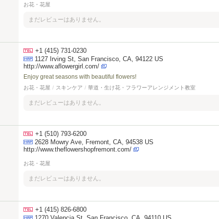
お花・花屋
まだレビューはありません。
+1 (415) 731-0230
1127 Irving St, San Francisco, CA, 94122 US
http://www.aflowergirl.com/
Enjoy great seasons with beautiful flowers!
お花・花屋
/
スキンケア
/
華道・生け花・フラワーアレンジメント教室
まだレビューはありません。
+1 (510) 793-6200
2628 Mowry Ave, Fremont, CA, 94538 US
http://www.theflowershopfremont.com/
お花・花屋
まだレビューはありません。
+1 (415) 826-6800
1270 Valencia St, San Francisco, CA, 94110 US