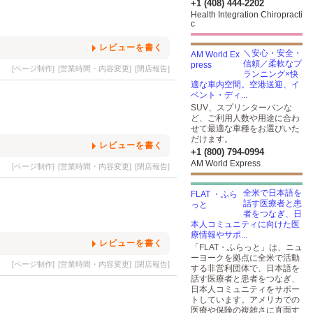
+1 (408) 444-2202
Health Integration Chiropracti
c
レビューを書く
＼安心・安全・
信頼／柔軟なプ
[ページ制作]
[営業時間・内容変更]
[閉店報告]
ランニング×快
適な車内空間。空港送迎、イ
ベント・ディ...
SUV、スプリンターバンな
ど、ご利用人数や用途に合わ
せて最適な車種をお選びいた
だけます。
レビューを書く
+1 (800) 794-0994
AM World Express
[ページ制作]
[営業時間・内容変更]
[閉店報告]
全米で日本語を
話す医療者と患
者をつなぎ、日
本人コミュニティに向けた医
療情報やサポ...
レビューを書く
「FLAT・ふらっと」は、ニュ
ーヨークを拠点に全米で活動
[ページ制作]
[営業時間・内容変更]
[閉店報告]
する非営利団体で、日本語を
話す医療者と患者をつなぎ、
日本人コミュニティをサポー
トしています。アメリカでの
医療や保険の複雑さに直面す