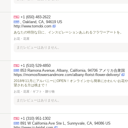
+1 (650) 483-2622
, Oakland, CA, 94619 US
http://www.tomobi.com
あなたの特別な日に、インスピレーションあふれるフラワーアートを。
お花・花屋
まだレビューはありません。
+1 (510) 529-4850
853 Ramona Avenue, Albany, California, 94706 アメリカ合衆国
https://momosflowersandmore.com/albany-florist-flower-delivery/
2018年11月にアルバニーにOPEN！オンラインから簡単にかわいいお
望される方は桃まで！
お花・花屋
/
ギフト・贈り物
まだレビューはありません。
+1 (310) 951-1302
891 W California Ave Ste L, Sunnyvale, CA, 94086 US
http://www.iz-bridal.com