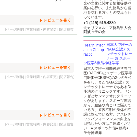
光や文化に関する情報提供や
案内を行い、また徳島から当
地を訪れる方々との交流も行
っています。
レビューを書く
+1 (415) 519-4880
北カリフォルニア徳島県人会
[ページ制作]
[営業時間・内容変更]
[閉店報告]
阿波っ子の会
日本人で唯一の
NATA公認アス
レチックトレー
ナー 兼 スポー
ツ医学&機能神経学専...
レビューを書く
日本人で唯一機能神経学専門
医(DACNB)とスポーツ医学専
[ページ制作]
[営業時間・内容変更]
[閉店報告]
門医(DACBSP®)の2つの学位
を有し、またNATA公認アス
レチックトレーナでもあるDr.
小池のクリニックです。サン
ノゼとサンマテオにクリニッ
クがあります。スポーツ障害
から、腰痛や肩こりに悩んで
いる方、原因不明の身体の不
調に悩んでいる方、アスレチ
レビューを書く
ックパフォーマンスの向上を
目指したい方はご連絡くださ
[ページ制作]
[営業時間・内容変更]
[閉店報告]
い！● スポーツ外傷● 腰痛●
坐骨神経痛...