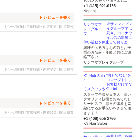
Top10 の称号を頂きまし...
+1 (415) 921-0135
Nepenji
レビューを書く
※サンママプレ
[ページ制作]
[営業時間・内容変更]
[閉店報告]
イグループでは
只今、コロナウ
イルスの影響に
伴い活動を休止しておりま...
興味のある方はお名前とお子
様のお名前・年齢と共にご連
絡下さい。
レビューを書く
サンママプレイグループ
[ページ制作]
[営業時間・内容変更]
[閉店報告]
“おもてなし”を
コンセプトに、
お客様だけでな
くスタッフやK's Hai...
スタッフ全員が日本人！高い
クオリティ技術とおもてなし
レビューを書く
サービスで、毎日の印象を素
敵にするお手伝いをさせて頂
[ページ制作]
[営業時間・内容変更]
[閉店報告]
きます！
+1 (408) 656-2766
K's Hair Salon
毎週土曜日を中