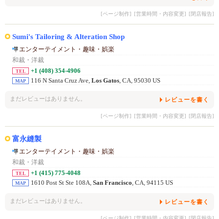
[ページ制作]
[営業時間・内容変更]
[閉店報告]
Sumi's Tailoring & Alteration Shop
エンターテイメント・趣味・娯楽
和裁・洋裁
+1 (408) 354-4906
TEL
116 N Santa Cruz Ave,
Los Gatos
, CA, 95030 US
MAP
まだレビューはありません。
レビューを書く
[ページ制作]
[営業時間・内容変更]
[閉店報告]
富永縫製
エンターテイメント・趣味・娯楽
和裁・洋裁
+1 (415) 775-4048
TEL
1610 Post St Ste 108A,
San Francisco
, CA, 94115 US
MAP
まだレビューはありません。
レビューを書く
[ページ制作]
[営業時間・内容変更]
[閉店報告]