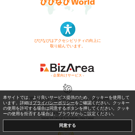
びびなびはアクセシビリティの向上に
取り組んでいます。
- 企業向けサービス -
本サイトでは、より良いサービス提供のため、クッキーを使用して
お問い合わせ
はじめてガイド
よくある質問
います。詳細は
プライバシーポリシー
をご確認ください。クッキー
利用規約
商標・著作権
プライバシーポリシー
の使用を許可する場合は同意するボタンを押してください。クッキ
ーの使用を拒否する場合は、ブラウザからご設定ください。
Copyright © 1999-2026 Vivid Navigation, Inc. All Rights Reserved.
Server US (45) @ Los Angeles Data Center