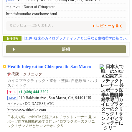
MAP
Doctor of Chiropractic
ライセンス :
http://drsumiko.com/home.html
まだレビューはありません。
レビューを書く
[他1件]
従来のカイロプラクティックとは異なる生物理学に基づいた高度な治療法。ストレートネック、側弯症もも治せます！ コスパ抜群と定評。
お得情報
詳細
Health Integration Chiropractic San Mateo
病院・クリニック
カイロプラクティック・接骨・整体
/
自然療法・ホリ
スティック
+1 (408) 444-2202
TEL
210 Baldwin Ave.,
San Mateo
, CA, 94401 US
MAP
DC, DACBSP, ATC
ライセンス :
http://www.drkoike.com
日本人で唯一のNATA公認アスレチックトレーナー 兼 ス
ポーツ医学&機能神経学専門カイロプラクターのクリニ
ック！サンノゼとサンマテオにクリニ...