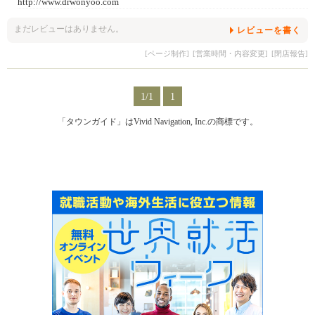
http://www.drwonyoo.com
まだレビューはありません。
レビューを書く
[ページ制作]
[営業時間・内容変更]
[閉店報告]
1/1
1
「タウンガイド」はVivid Navigation, Inc.の商標です。