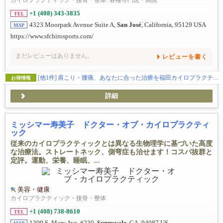
カイロプラクティック・接骨・整体
/
各種専門医・病院
+1 (408) 343-3835
TEL
4323 Moorpark Avenue Suite A,
San José
, California, 95129 USA
MAP
https://www.sfchirosports.com/
まだレビューはありません。
レビューを書く
[他1件]
肩こり・腰痛、あなたに合った治療を福田カイロプラクティックで！
お得情報
詳細
ミッシマー寿美子 ドクター・オブ・カイロプラクティ
ック
従来のカイロプラクティックとは異なる生物理学に基づいた高度
な治療法。ストレートネック、側弯症も治せます！コスパ抜群と
定評。運動、栄養、睡眠、...
美容・健康
カイロプラクティック・接骨・整体
+1 (408) 738-8610
TEL
1309 S. Mary Ave. #230,
Sunnyvale
, CA, 94087 US