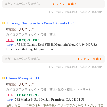
まだレビューはありません。
レビューを書く
[ページ制作]
[営業時間・内容変更]
[閉店報告]
Thriving Chiropractic - Yumi Okuwaki D.C.
病院・クリニック
カイロプラクティック・接骨・整体
+1 (650) 961-1688
TEL
175 E El Camino Real STE B,
Mountain View
, CA, 94040 USA
MAP
https://www.thrivingchiropract ic.com
まだレビューはありません。
レビューを書く
[ページ制作]
[営業時間・内容変更]
[閉店報告]
Utsumi Masayuki D.C.
病院・クリニック
カイロプラクティック・接骨・整体
/
鍼灸・指圧・マッサージ
+1 (415) 544-0700
TEL
582 Market St Ste 100,
San Francisco
, CA, 94104 US
MAP
頭痛、肩こり、背中の痛み、車の事故やスポーツでのけがのリハビリ、体重