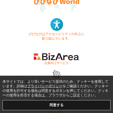
びびなびはアクセシビリティの向上に
取り組んでいます。
- 企業向けサービス -
本サイトでは、より良いサービス提供のため、クッキーを使用して
お問い合わせ
はじめてガイド
よくある質問
います。詳細は
プライバシーポリシー
をご確認ください。クッキー
利用規約
商標・著作権
プライバシーポリシー
の使用を許可する場合は同意するボタンを押してください。クッキ
ーの使用を拒否する場合は、ブラウザからご設定ください。
Copyright © 1999-2026 Vivid Navigation, Inc. All Rights Reserved.
Server US (42) @ Los Angeles Data Center