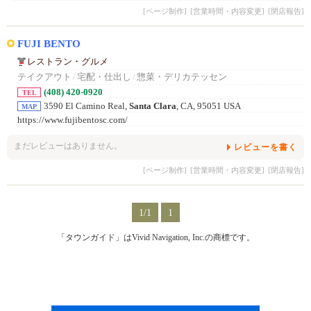
[ページ制作]
[営業時間・内容変更]
[閉店報告]
FUJI BENTO
レストラン・グルメ
テイクアウト
/
宅配・仕出し
/
惣菜・デリカテッセン
(408) 420-0920
TEL
3590 El Camino Real,
Santa Clara
, CA, 95051 USA
MAP
https://www.fujibentosc.com/
まだレビューはありません。
レビューを書く
[ページ制作]
[営業時間・内容変更]
[閉店報告]
1/1
1
「タウンガイド」はVivid Navigation, Inc.の商標です。