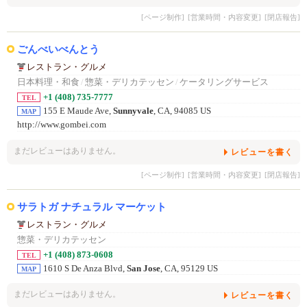
[ページ制作]
[営業時間・内容変更]
[閉店報告]
ごんべいべんとう
レストラン・グルメ
日本料理・和食
/
惣菜・デリカテッセン
/
ケータリングサービス
+1 (408) 735-7777
TEL
155 E Maude Ave,
Sunnyvale
, CA, 94085 US
MAP
http://www.gombei.com
まだレビューはありません。
レビューを書く
[ページ制作]
[営業時間・内容変更]
[閉店報告]
サラトガ ナチュラル マーケット
レストラン・グルメ
惣菜・デリカテッセン
+1 (408) 873-0608
TEL
1610 S De Anza Blvd,
San Jose
, CA, 95129 US
MAP
まだレビューはありません。
レビューを書く