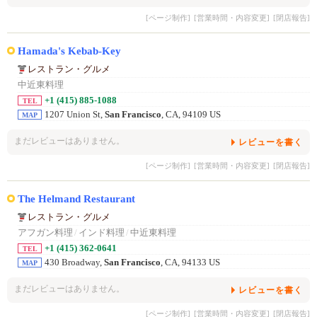
[ページ制作]
[営業時間・内容変更]
[閉店報告]
Hamada's Kebab-Key
レストラン・グルメ
中近東料理
+1 (415) 885-1088
TEL
1207 Union St,
San Francisco
, CA, 94109 US
MAP
まだレビューはありません。
レビューを書く
[ページ制作]
[営業時間・内容変更]
[閉店報告]
The Helmand Restaurant
レストラン・グルメ
アフガン料理
/
インド料理
/
中近東料理
+1 (415) 362-0641
TEL
430 Broadway,
San Francisco
, CA, 94133 US
MAP
まだレビューはありません。
レビューを書く
[ページ制作]
[営業時間・内容変更]
[閉店報告]