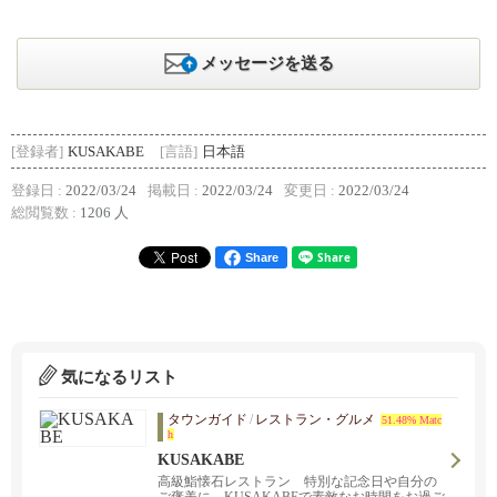
メッセージを送る
[登録者]
KUSAKABE
[言語]
日本語
登録日 :
2022/03/24
掲載日 :
2022/03/24
変更日 :
2022/03/24
総閲覧数 :
1206 人
Share
気になるリスト
タウンガイド
/
レストラン・グルメ
51.48% Matc
h
KUSAKABE
高級鮨懐石レストラン 特別な記念日や自分の